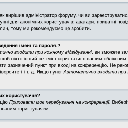
, як вирішив адміністратор форуму, чи ви зареєструвати
упні для анонімних користувачів: аватари, приватні пов
вилин, тому ми рекомендуємо це зробити.
едення імені та пароля.?
ично входити при кожному відвідуванні
, ви зможете за
, щоб ніхто інший не зміг скористатися вашим облікови
брати зазначений пункт при вході на конференцію. Не ре
іверситеті і т. д. Якщо пункт
Автоматично входити при к
них користувачів?
пцію
Приховати моє перебування на конференції
. Вибер
хованим користувачем.