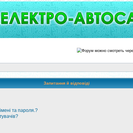
Запитання й відповіді
мені та пароля.?
тувачів?