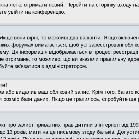
жна легко отримати новий. Перейти на сторінку входу на
ете увійти на конференцію.
 Якщо вони вірні, то можливі два варіанти. Якщо включе
яких форумах вимагається, щоб усі зареєстровані облік
ему. Ця інформація відображається в процесі реєстрації
не отримане, то можливо, що ви вказали правильну адре
буйте зв'язатися з адміністратором.
ти!
в або видалив ваш обліковий запис. Крім того, багато 
розмір бази даних. Якщо це трапилось, спробуйте ще ра
Акт про захист приватних прав дитини в інтернеті від 199
до 13 років, мати на це письмову згоду батьків. Допуст