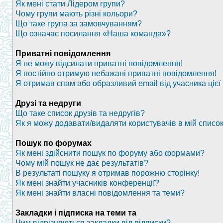
Як мені стати Лідером групи?
Чому групи мають різні кольори?
Що таке група за замовчуванням?
Що означає посилання «Наша команда»?
Приватні повідомлення
Я не можу відсилати приватні повідомлення!
Я постійно отримую небажані приватні повідомлення!
Я отримав спам або образливий email від учасника цієї
Друзі та недруги
Що таке список друзів та недругів?
Як я можу додавати/видаляти користувачів в мій список
Пошук по форумах
Як мені здійснити пошук по форуму або формами?
Чому мій пошук не дає результатів?
В результаті пошуку я отримав порожню сторінку!
Як мені знайти учасників конференції?
Як мені знайти власні повідомлення та теми?
Закладки і підписка на теми та
Чим відрізняються закладки від підписки?