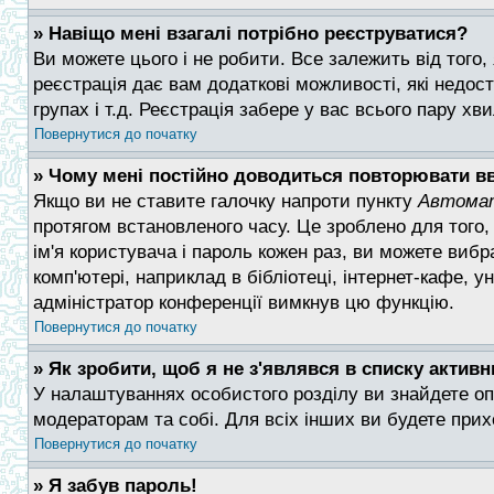
» Навіщо мені взагалі потрібно реєструватися?
Ви можете цього і не робити. Все залежить від того
реєстрація дає вам додаткові можливості, які недост
групах і т.д. Реєстрація забере у вас всього пару х
Повернутися до початку
» Чому мені постійно доводиться повторювати вв
Якщо ви не ставите галочку напроти пункту
Автомат
протягом встановленого часу. Це зроблено для того
ім'я користувача і пароль кожен раз, ви можете ви
комп'ютері, наприклад в бібліотеці, інтернет-кафе, ун
адміністратор конференції вимкнув цю функцію.
Повернутися до початку
» Як зробити, щоб я не з'являвся в списку актив
У налаштуваннях особистого розділу ви знайдете о
модераторам та собі. Для всіх інших ви будете при
Повернутися до початку
» Я забув пароль!