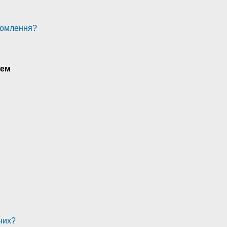
домлення?
тем
 них?