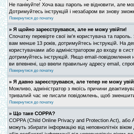
Не панікуйте! Хоча ваш пароль не відновити, але мо
Дотримуйтесь інструкцій і незабаром ви знову змож
Повернутися до початку
» Я щойно зареєструвався, але не можу увійти!
Спочатку перевірте свої ім'я користувача та пароль.
вам менше 13 років, дотримуйтесь інструкцій. На де
користувачами або адміністратором до входу в сист
дотримуйтесь інструкцій. Якщо email-повідомлення 
ви впевнені, що ввели правильну адресу email, спро
Повернутися до початку
» Я давно зареєструвався, але тепер не можу увій
Можливо, адміністратор з якоїсь причини деактивува
тривалий час не писали повідомлень, щоб зменшити 
Повернутися до початку
» Що таке COPPA?
COPPA (Child Online Privacy and Protection Act), або 
можуть збирати інформацію від неповнолітніх віком 