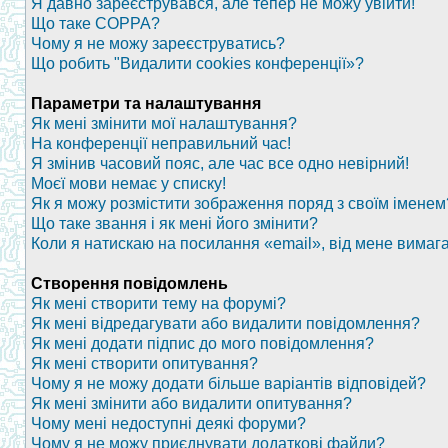
Я давно зареєструвався, але тепер не можу увійти!
Що таке COPPA?
Чому я не можу зареєструватись?
Що робить "Видалити cookies конференції»?
Параметри та налаштування
Як мені змінити мої налаштування?
На конференції неправильний час!
Я змінив часовий пояс, але час все одно невірний!
Моєї мови немає у списку!
Як я можу розмістити зображення поряд з своїм іменем
Що таке звання і як мені його змінити?
Коли я натискаю на посилання «email», від мене вимаг
Створення повідомлень
Як мені створити тему на форумі?
Як мені відредагувати або видалити повідомлення?
Як мені додати підпис до мого повідомлення?
Як мені створити опитування?
Чому я не можу додати більше варіантів відповідей?
Як мені змінити або видалити опитування?
Чому мені недоступні деякі форуми?
Чому я не можу приєднувати додаткові файли?