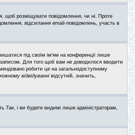
ся, щоб розміщувати повідомлення, чи ні. Проте
ідомлення, відсилання email-повідомлень, участь в
лишатися під своїм ім'ям на конференції лише
м записом. Для того щоб вам не доводилося вводити
комендовано робити це на загальнодоступному
ожному відвідуванні
відсутній, значить,
іть
Так
, і ви будете видимі лише адміністраторам,