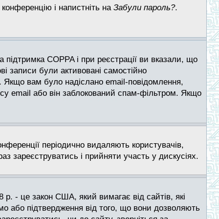
 конференцію і напистніть на
Забули пароль?
.
на підтримка COPPA і при реєстрації ви вказали, що
ові записи були активовані самостійно
. Якщо вам було надіслано email-повідомлення,
су email або він заблокований спам-фільтром. Якщо
конференції періодично видаляють користувачів,
з зареєструватись і прийняти участь у дискусіях.
8 р. - це закон США, який вимагає від сайтів, які
имо або підтвердження від того, що вони дозволяють