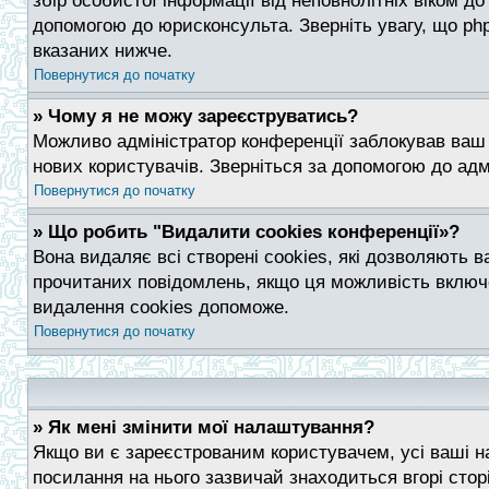
збір особистої інформації від неповнолітніх віком до
допомогою до юрисконсульта. Зверніть увагу, що ph
вказаних нижче.
Повернутися до початку
» Чому я не можу зареєструватись?
Можливо адміністратор конференції заблокував ваш I
нових користувачів. Зверніться за допомогою до адм
Повернутися до початку
» Що робить "Видалити cookies конференції»?
Вона видаляє всі створені cookies, які дозволяють в
прочитаних повідомлень, якщо ця можливість включе
видалення cookies допоможе.
Повернутися до початку
» Як мені змінити мої налаштування?
Якщо ви є зареєстрованим користувачем, усі ваші н
посилання на нього зазвичай знаходиться вгорі стор