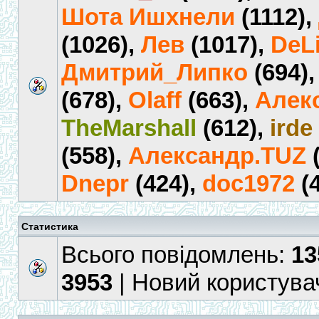
Шота Ишхнели
(1112),
(1026),
Лев
(1017),
DeL
Дмитрий_Липко
(694)
(678),
Olaff
(663),
Алек
TheMarshall
(612),
irde
(558),
Александр.TUZ
(
Dnepr
(424),
doc1972
(4
Статистика
Всього повідомлень:
13
3953
| Новий користува