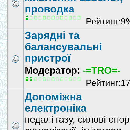
проводка
Рейтинг:9
Зарядні та
балансувальні
пристрої
Модератор:
-=TRO=-
Рейтинг:1
Допоміжна
електроніка
педалі газу, силові опор