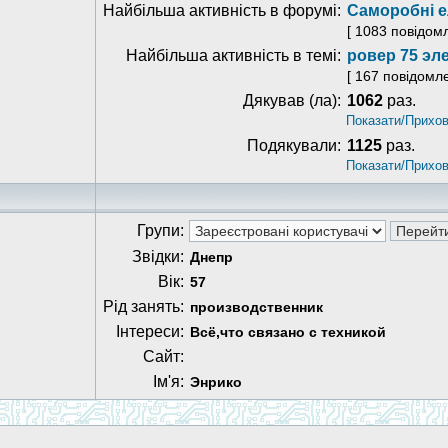
Найбільша активність в форумі:
Саморобні е
[ 1083 повідом
Найбільша активність в темі:
ровер 75 эл
[ 167 повідомл
Дякував (ла):
1062
раз.
Показати/Прихов
Подякували:
1125
раз.
Показати/Прихов
Групи:
Звідки:
Днепр
Вік:
57
Рід занять:
производственник
Інтереси:
Всё,что связано с техникой
Сайт:
Ім'я:
Энрико