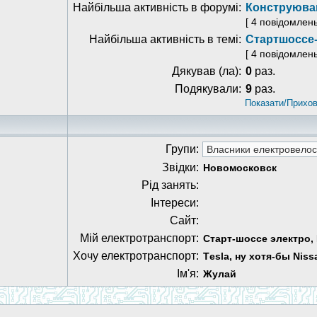
Найбільша активність в форумі:
Конструюван
[ 4 повідомлен
Найбільша активність в темі:
Стартшоссе
[ 4 повідомлен
Дякував (ла):
0
раз.
Подякували:
9
раз.
Показати/Прихов
Групи:
Звідки:
Новомосковск
Рід занять:
Інтереси:
Сайт:
Мій електротранспорт:
Старт-шоссе электро, 
Хочу електротранспорт:
Тesla, ну хотя-бы Niss
Ім'я:
Жулай