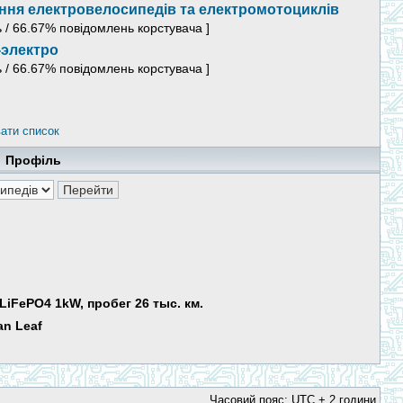
ня електровелосипедів та електромотоциклів
ь / 66.67% повідомлень корстувача ]
-электро
ь / 66.67% повідомлень корстувача ]
ати список
Профіль
LiFePO4 1kW, пробег 26 тыс. км.
an Leaf
Часовий пояс: UTC + 2 години