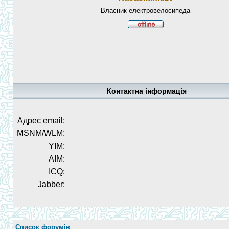
Власник електровелосипеда
Контактна інформація
Адрес email:
MSNM/WLM:
YIM:
AIM:
ICQ:
Jabber:
Список форумів