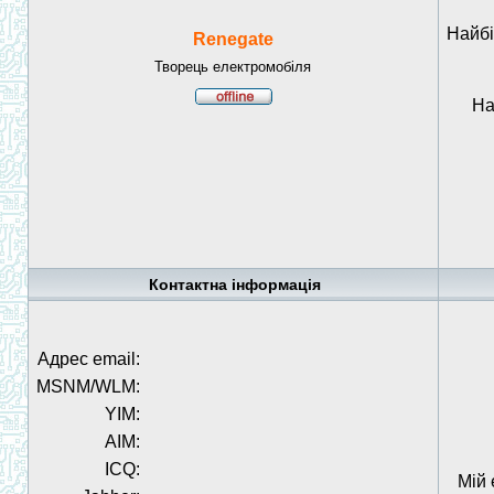
Найбі
Renegate
Творець електромобіля
На
Контактна інформація
Адрес email:
MSNM/WLM:
YIM:
AIM:
ICQ:
Мій 