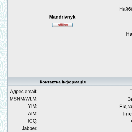
Найбі
Mandrivnyk
На
Контактна інформація
Адрес email:
Г
MSNM/WLM:
З
YIM:
Рід з
AIM:
Інт
ICQ:
Jabber: