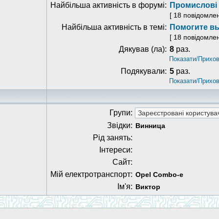
Найбільша активність в форумі:
Промислові 
[ 18 повідомле
Найбільша активність в темі:
Помогите вы
[ 18 повідомле
Дякував (ла):
8
раз.
Показати/Прихов
Подякували:
5
раз.
Показати/Прихов
Групи:
Звідки:
Винница
Рід занять:
Інтереси:
Сайт:
Мій електротранспорт:
Opel Combo-e
Ім'я:
Виктор