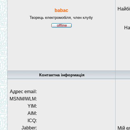
Найбі
babac
Творець електромобіля, член клубу
На
Контактна інформація
Адрес email:
MSNM/WLM:
YIM:
AIM:
ICQ:
Jabber:
Мій е