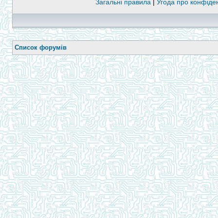
Загальні правила
|
Угода про конфіден
Список форумів