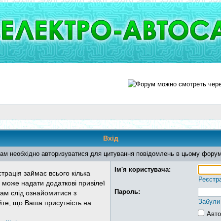
Вхід
ам необхідно авторизуватися для цитування повідомлень в цьому форум
Ім'я користувача:
трація займає всього кілька
Реєстр
 може надати додаткові привілеї
Пароль:
Вам слід ознайомитися з
Забули
йте, що Ваша присутність на
Авто