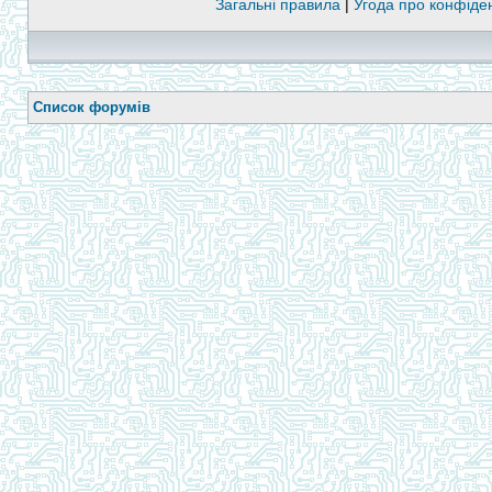
Загальні правила
|
Угода про конфіден
Список форумів