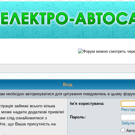
Вхід
ам необхідно авторизуватися для цитування повідомлень в цьому форум
Ім'я користувача:
трація займає всього кілька
Реєстр
 може надати додаткові привілеї
Пароль:
Вам слід ознайомитися з
Забули
йте, що Ваша присутність на
Авто