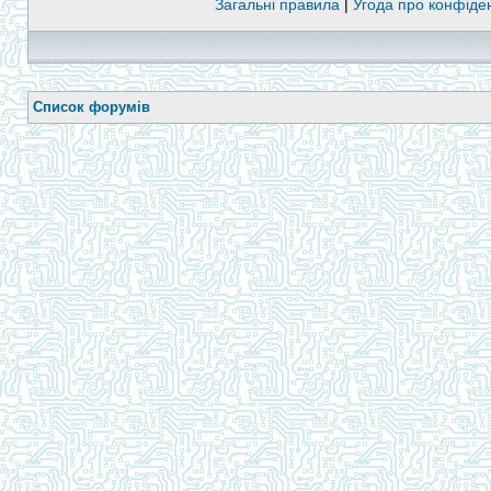
Загальні правила
|
Угода про конфіден
Список форумів