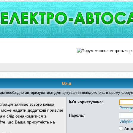
Вхід
ам необхідно авторизуватися для цитування повідомлень в цьому форум
Ім'я користувача:
трація займає всього кілька
Реєстр
 може надати додаткові привілеї
Пароль:
Вам слід ознайомитися з
Забули
йте, що Ваша присутність на
Авто