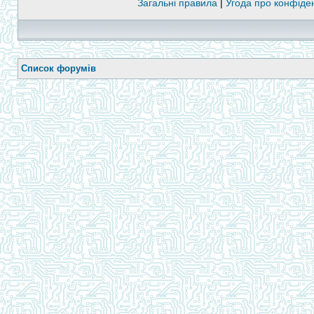
Загальні правила
|
Угода про конфіден
Список форумів