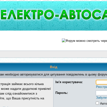
Вхід
ам необхідно авторизуватися для цитування повідомлень в цьому форум
Ім'я користувача:
трація займає всього кілька
Реєстр
 може надати додаткові привілеї
Пароль:
Вам слід ознайомитися з
Забули
йте, що Ваша присутність на
Авто