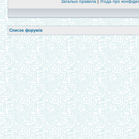
Загальні правила
|
Угода про конфіден
Список форумів