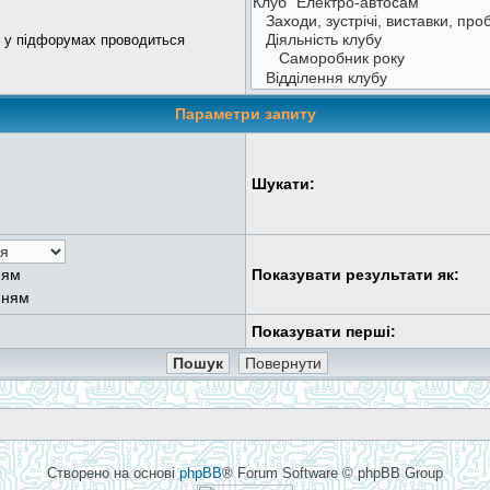
к у підфорумах проводиться
Параметри запиту
Шукати:
ням
Показувати результати як:
нням
Показувати перші:
Створено на основі
phpBB
® Forum Software © phpBB Group