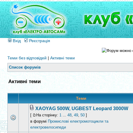
Вхід
Реєстрація
Теми без відповідей
|
Активні теми
Список форумів
Активні теми
Теми
ХАОYAG 500W, UGBEST Leopard 3000W
[
На сторінку:
1
...
48
,
49
,
50
]
в форумі
Промислові електромотоцикли та
електровелосипеди