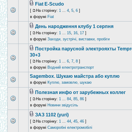
Fiat E-Scudo
[
На сторінку:
1
...
4
,
5
,
6
]
в форумі
Fiat
День народження клубу 1 серпня
[
На сторінку:
1
...
15
,
16
,
17
]
в форумі
Заходи, зустрічі, виставки, пробіги
Постройка парусной электрояхты Tempr
30+3
[
На сторінку:
1
...
6
,
7
,
8
]
в форумі
Водний електротранспорт
Sagembox. Шукаю майстра або куплю
в форумі
Куплю, замовлю, шукаю
Полезная инфо от зарубежных коллег
[
На сторінку:
1
...
84
,
85
,
86
]
в форумі
Новини звідусіль
ЗАЗ 1102 (yuri)
[
На сторінку:
1
...
44
,
45
,
46
]
в форумі
Саморобні електромобілі