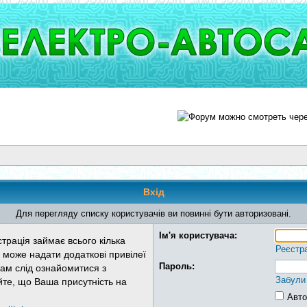
Вхід
Для перегляду списку користувачів ви повинні бути авторизовані.
Ім'я користувача:
трація займає всього кілька
Реєстр
 може надати додаткові привілеї
Пароль:
Вам слід ознайомитися з
Забули
йте, що Ваша присутність на
Авто