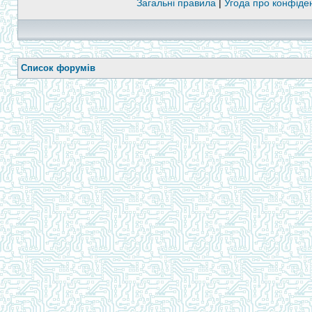
Загальні правила
|
Угода про конфіден
Список форумів