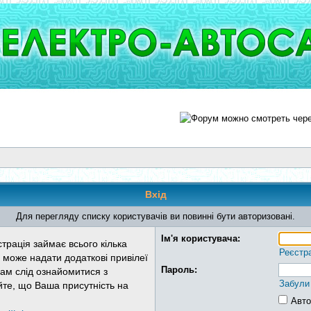
Вхід
Для перегляду списку користувачів ви повинні бути авторизовані.
Ім'я користувача:
трація займає всього кілька
Реєстр
 може надати додаткові привілеї
Пароль:
Вам слід ознайомитися з
Забули
йте, що Ваша присутність на
Авто