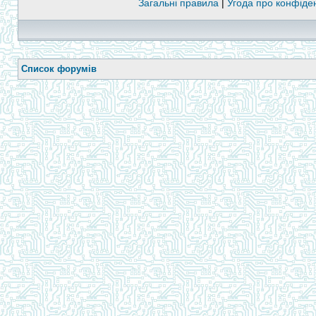
Загальні правила
|
Угода про конфіден
Список форумів