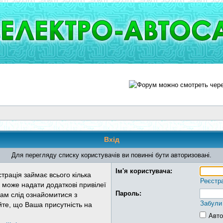
Вхід
Для перегляду списку користувачів ви повинні бути авторизовані.
Ім'я користувача:
трація займає всього кілька
Реєстр
 може надати додаткові привілеї
Пароль:
Вам слід ознайомитися з
Забули
йте, що Ваша присутність на
Авто