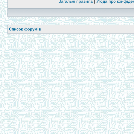
Загальні правила
|
Угода про конфіден
Список форумів