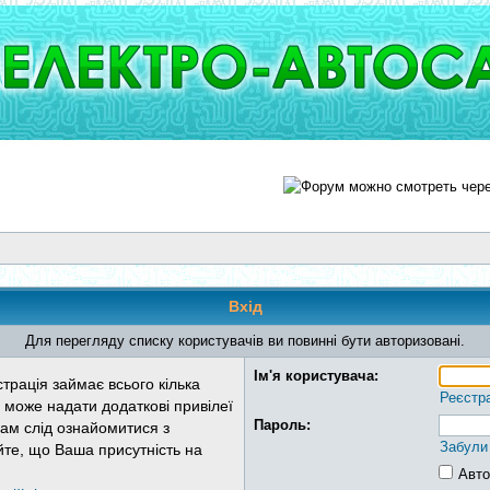
Вхід
Для перегляду списку користувачів ви повинні бути авторизовані.
Ім'я користувача:
трація займає всього кілька
Реєстр
 може надати додаткові привілеї
Пароль:
Вам слід ознайомитися з
Забули
йте, що Ваша присутність на
Авто