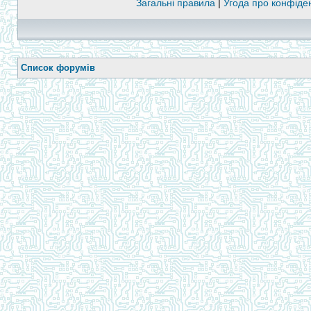
Загальні правила
|
Угода про конфіден
Список форумів