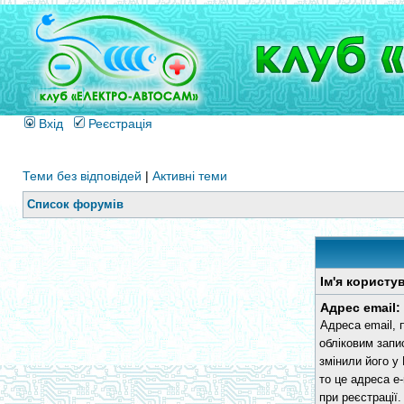
Вхід
Реєстрація
Теми без відповідей
|
Активні теми
Список форумів
Ім'я користу
Адрес email:
Адреса email, 
обліковим запи
змінили його у
то це адреса e-
при реєстрації.