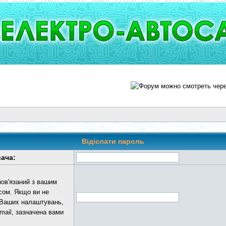
Відіслати пароль
вача:
пов'язаний з вашим
сом. Якщо ви не
 Ваших налаштувань,
mail, зазначена вами