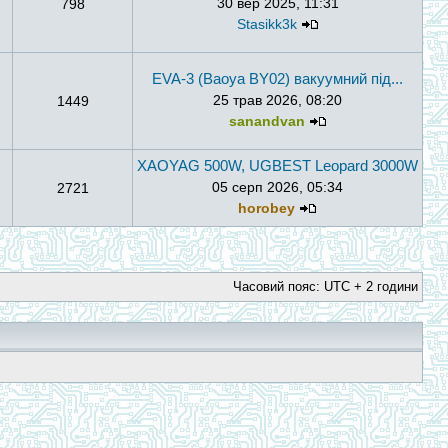
30 вер 2025, 11:31
798
Stasikk3k
EVA-3 (Baoya BY02) вакуумний під...
25 трав 2026, 08:20
1449
sanandvan
ХАОYAG 500W, UGBEST Leopard 3000W
05 серп 2026, 05:34
2721
horobey
Часовий пояс: UTC + 2 години