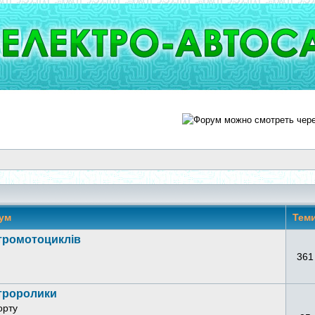
ум
Тем
тромотоциклів
361
ктроролики
орту