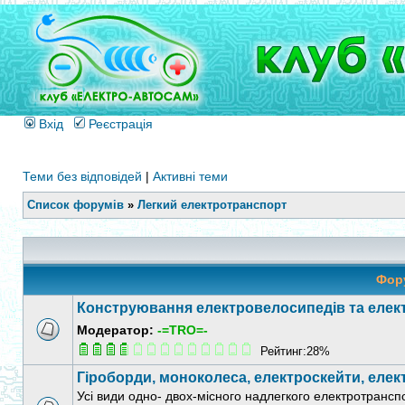
Вхід
Реєстрація
Теми без відповідей
|
Активні теми
Список форумів
»
Легкий електротранспорт
Фор
Конструювання електровелосипедів та елек
Модератор:
-=TRO=-
Рейтинг:28%
Гіроборди, моноколеса, електроскейти, еле
Усі види одно- двох-місного надлегкого електротрансп