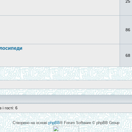
25
86
елосипеди
68
і гості: 6
Створено на основі
phpBB
® Forum Software © phpBB Group