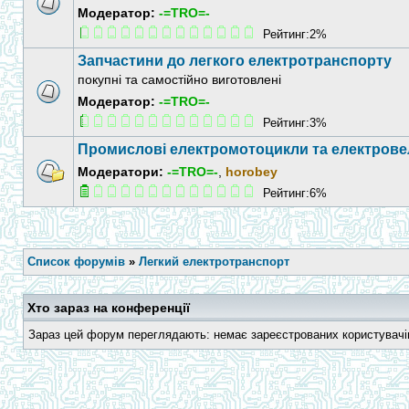
Модератор:
-=TRO=-
Рейтинг:2%
Запчастини до легкого електротранспорту
покупні та самостійно виготовлені
Модератор:
-=TRO=-
Рейтинг:3%
Промислові електромотоцикли та електров
Модератори:
-=TRO=-
,
horobey
Рейтинг:6%
Список форумів
»
Легкий електротранспорт
Хто зараз на конференції
Зараз цей форум переглядають: немає зареєстрованих користувачів 