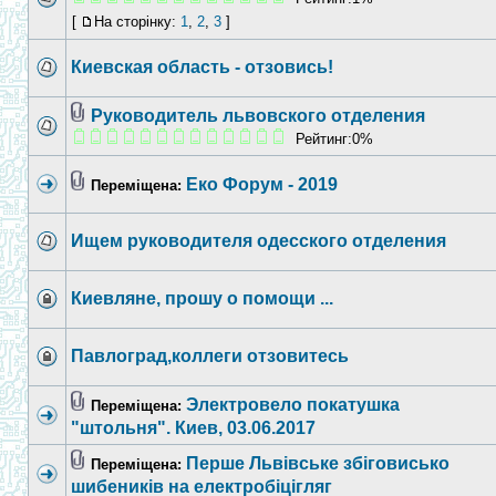
[
На сторінку:
1
,
2
,
3
]
Киевская область - отзовись!
Руководитель львовского отделения
Рейтинг:0%
Еко Форум - 2019
Переміщена:
Ищем руководителя одесского отделения
Киевляне, прошу о помощи ...
Павлоград,коллеги отзовитесь
Электровело покатушка
Переміщена:
"штольня". Киев, 03.06.2017
Перше Львівське збіговисько
Переміщена:
шибеників на електробіцігляг