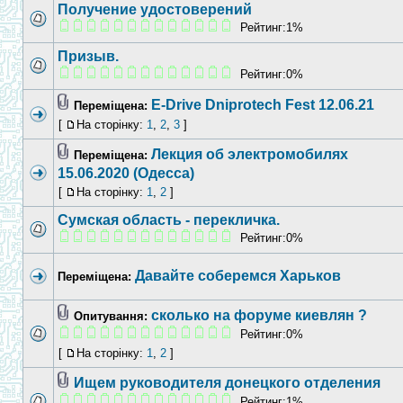
Получение удостоверений
Рейтинг:1%
Призыв.
Рейтинг:0%
E-Drive Dniprotech Fest 12.06.21
Переміщена:
[
На сторінку:
1
,
2
,
3
]
Лекция об электромобилях
Переміщена:
15.06.2020 (Одесса)
[
На сторінку:
1
,
2
]
Сумская область - перекличка.
Рейтинг:0%
Давайте соберемся Харьков
Переміщена:
сколько на форуме киевлян ?
Опитування:
Рейтинг:0%
[
На сторінку:
1
,
2
]
Ищем руководителя донецкого отделения
Рейтинг:1%