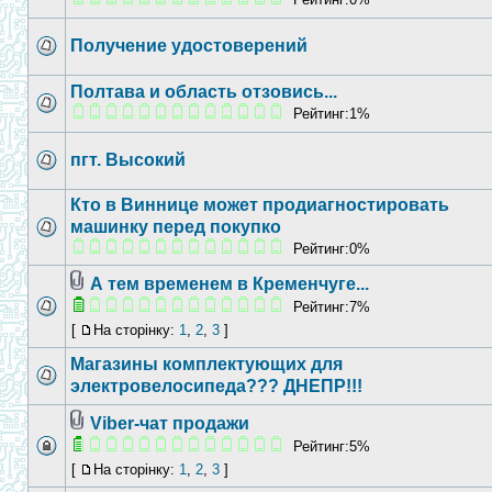
Получение удостоверений
Полтава и область отзовись...
Рейтинг:1%
пгт. Высокий
Кто в Виннице может продиагностировать
машинку перед покупко
Рейтинг:0%
А тем временем в Кременчуге...
Рейтинг:7%
[
На сторінку:
1
,
2
,
3
]
Магазины комплектующих для
электровелосипеда??? ДНЕПР!!!
Viber-чат продажи
Рейтинг:5%
[
На сторінку:
1
,
2
,
3
]