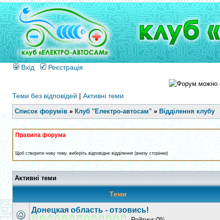
Вхід
Реєстрація
Теми без відповідей
|
Активні теми
Список форумів
»
Клуб "Електро-автосам"
»
Відділення клубу
Правила форума
Щоб створити нову тему, виберіть відповідне відділення (внизу сторінки)
Активні теми
Теми
Донецкая область - отзовись!
Рейтинг:0%