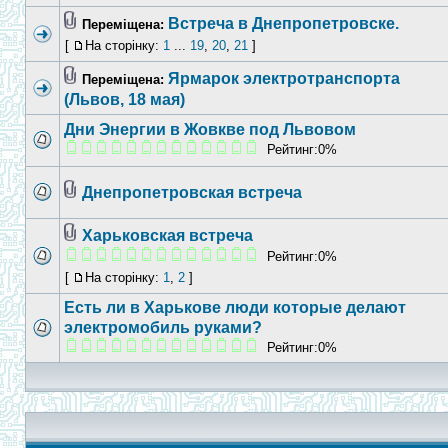
Встреча в Днепропетровске.
Переміщена:
[
На сторінку:
1
...
19
,
20
,
21
]
Ярмарок электротранспорта
Переміщена:
(Львов, 18 мая)
Дни Энергии в Жовкве под Львовом
Рейтинг:0%
Днепропетровская встреча
Харьковская встреча
Рейтинг:0%
[
На сторінку:
1
,
2
]
Есть ли в Харькове люди которые делают
электромобиль руками?
Рейтинг:0%