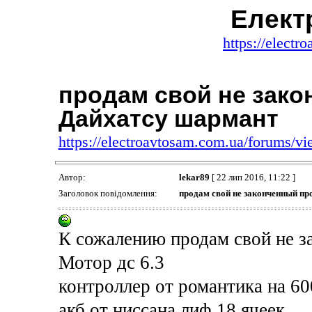
Елект
https://elect
продам свой не зако
Дайхатсу шармант
https://electroavtosam.com.ua/forums/
Автор:
lekar89
[ 22 лип 2016, 11:22 ]
Заголовок повідомлення:
продам свой не законченный пр
К сожалению продам свой не з
Мотор дс 6.3
контроллер от романтика на 60
акб от ниссана лиф 18 ячеек