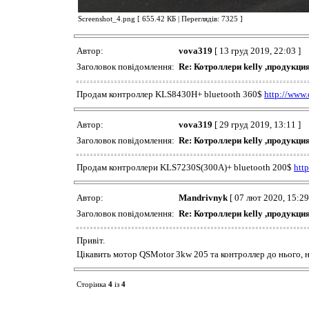
Screenshot_4.png [ 655.42 КБ | Переглядів: 7325 ]
Автор:
vova319
[ 13 груд 2019, 22:03 ]
Заголовок повідомлення:
Re: Котроллери kelly ,продук
Продам контроллер KLS8430H+ bluetooth 360$
http://www.
Автор:
vova319
[ 29 груд 2019, 13:11 ]
Заголовок повідомлення:
Re: Котроллери kelly ,продук
Продам контроллери KLS7230S(300A)+ bluetooth 200$
http
Автор:
Mandrivnyk
[ 07 лют 2020, 15:29
Заголовок повідомлення:
Re: Котроллери kelly ,продук
Привіт.
Цікавить мотор QSMotor 3kw 205 та контроллер до нього, н
Сторінка
4
із
4