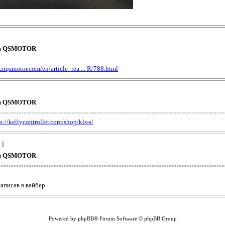
ция QSMOTOR
cnqsmotor.com/en/article_rea ... R/788.html
ция QSMOTOR
s://kellycontroller.com/shop/kls-s/
 ]
ция QSMOTOR
аписав в вайбер
Powered by phpBB® Forum Software © phpBB Group