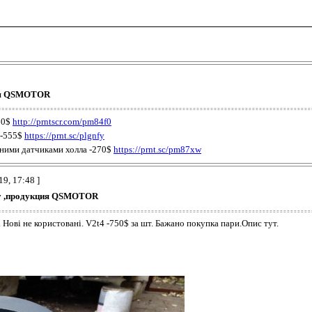
ция QSMOTOR
60$
http://prntscr.com/pm84f0
 -555$
https://prnt.sc/plgnfy
асними датчиками холла -270$
https://prnt.sc/pm87xw
19, 17:48 ]
lly ,продукция QSMOTOR
. Нові не користовані. V2t4 -750$ за шт. Бажано покупка пари.Опис тут.