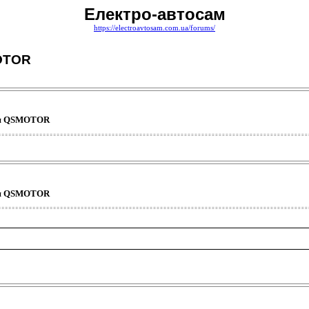
Електро-автосам
https://electroavtosam.com.ua/forums/
MOTOR
ция QSMOTOR
ция QSMOTOR