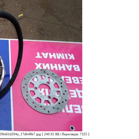
fe61d204a_17db48b7.jpg [ 240.92 КБ | Переглядів: 7325 ]