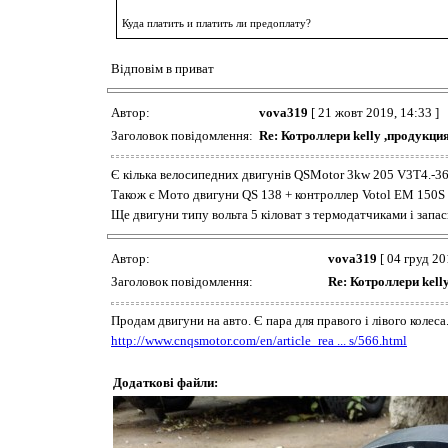
Куда платить и платить ли предоплату?
Відповім в приват
Автор:
vova319
[ 21 жовт 2019, 14:33 ]
Заголовок повідомлення:
Re: Котроллери kelly ,продук
Є кілька велосипедних двигунів QSMotor 3kw 205 V3T4.-3
Також є Мото двигуни QS 138 + контроллер Votol EM 150S
Ще двигуни типу вольта 5 кіловат з термодатчиками і зап
Автор:
vova319
[ 04 груд 20
Заголовок повідомлення:
Re: Котроллери ke
Продам двигуни на авто. Є пара для правого і лівого колеса
http://www.cnqsmotor.com/en/article_rea ... s/566.html
Додаткові файли: