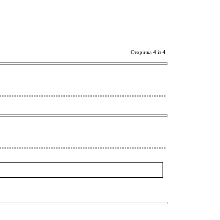
Сторінка
4
із
4