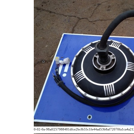
0-02-0a-98aff257988481dfce2bcfb55c1fe44ad53b8af72070fa1ca4a2129