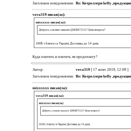
Заголовок повідомлення:
Re: Котроллери kelly ,продук
vova319 писав(ла):
mixxxxxx писав(ла):
Доброго, а можно заказать QSKBS72121? Цена вопроса?
160$ з блютуз в Україні.Доставка до 14 днів.
Куда платить и платить ли предоплату?
Автор:
vova319
[ 17 жовт 2019, 12:09 ]
Заголовок повідомлення:
Re: Котроллери kelly ,продук
mixxxxxx писав(ла):
vova319 писав(ла):
mixxxxxx писав(ла):
Доброго, а можно заказать QSKBS72121? Цена вопроса?
165$ з блютуз в Україні.Доставка до 14 днів.