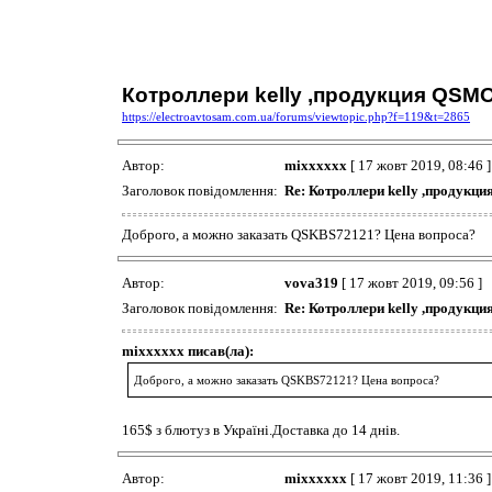
Котроллери kelly ,продукция QS
https://electroavtosam.com.ua/forums/viewtopic.php?f=119&t=2865
Автор:
mixxxxxx
[ 17 жовт 2019, 08:46 ]
Заголовок повідомлення:
Re: Котроллери kelly ,продук
Доброго, а можно заказать QSKBS72121? Цена вопроса?
Автор:
vova319
[ 17 жовт 2019, 09:56 ]
Заголовок повідомлення:
Re: Котроллери kelly ,продук
mixxxxxx писав(ла):
Доброго, а можно заказать QSKBS72121? Цена вопроса?
165$ з блютуз в Україні.Доставка до 14 днів.
Автор:
mixxxxxx
[ 17 жовт 2019, 11:36 ]