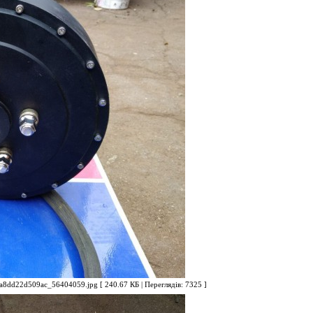
dd22d509ac_56404059.jpg [ 240.67 КБ | Переглядів: 7325 ]