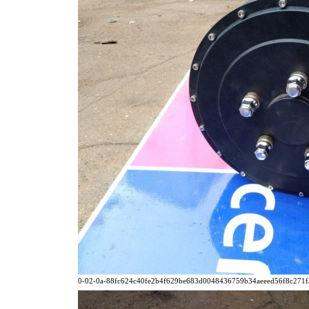
0-02-0a-88fc624c40fe2b4f629be683d0048436759b34aeeed56f8c271fa8