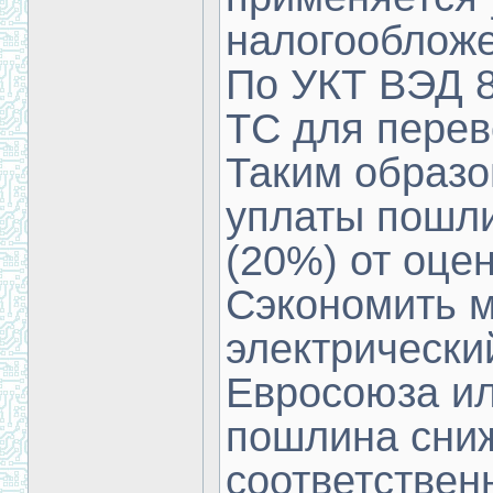
налогообложе
По УКТ ВЭД 8
ТС для перев
Таким образо
уплаты пошл
(20%) от оце
Сэкономить м
электрически
Евросоюза ил
пошлина сниж
соответствен