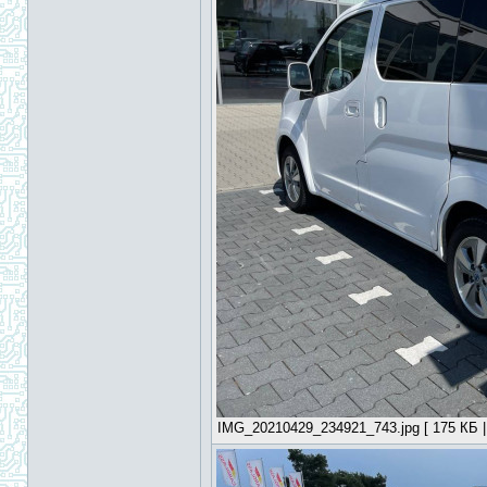
IMG_20210429_234921_743.jpg [ 175 КБ |