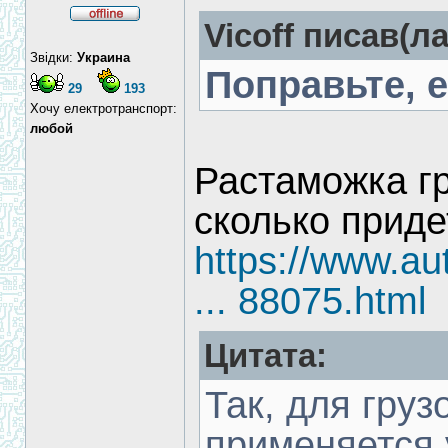
Vicoff писав(ла
Звідки:
Украина
Поправьте, е
29
193
Хочу електротранспорт:
любой
Растаможка г
сколько приде
https://www.a
... 88075.html
Цитата:
Так, для гру
применяется 