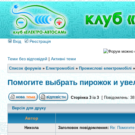
Вхід
Реєстрація
Теми без відповідей
|
Активні теми
Список форумів
»
Електромобілі
»
Промислові електромобілі
Помогите выбрать пирожок и уве
Сторінка
3
із
3
[ Повідомлень: 38
Версія для друку
Автор
Никола
Заголовок повідомлення:
Re: Помогите