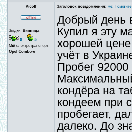
Vicoff
Заголовок повідомлення:
Re: Помогите
Добрый день 
Купил я эту м
Звідки:
Винница
хорошей цене,
8
5
Мій електротранспорт:
учёт в Украин
Opel Combo-e
Пробег 92000
Максимальный
кондёра на та
кондеем при с
пробегает, да
далеко. До зн