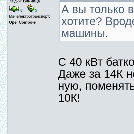
Звідки:
Винница
А вы только 
8
5
Мій електротранспорт:
хотите? Вроде
Opel Combo-e
машины.
С 40 кВт батк
Даже за 14К н
ную, поменять
10К!