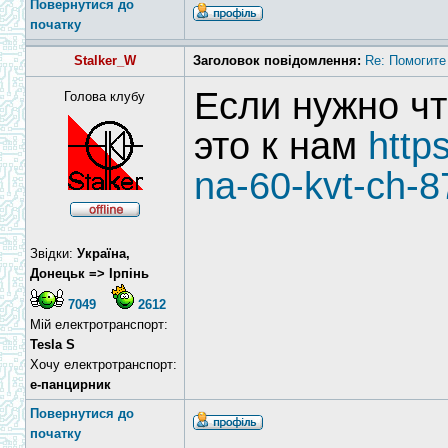
Повернутися до
початку
Stalker_W
Заголовок повідомлення:
Re: Помогите
Если нужно чт
Голова клубу
это к нам
http
na-60-kvt-ch-8
Звідки:
Україна,
Донецьк => Ірпінь
7049
2612
Мій електротранспорт:
Tesla S
Хочу електротранспорт:
е-панцирник
Повернутися до
початку