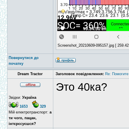
Screenshot_20210609-095157.jpg [ 259.42
Повернутися до
початку
Dream Tractor
Заголовок повідомлення:
Re: Помогите
Это 40ка?
Звідки:
Україна
1653
329
Мій електротранспорт:
а
ти чого, пацан,
інтєрєсуєшся?