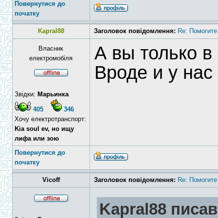
Повернутися до
початку
Kapral88
Заголовок повідомлення:
Re: Помогите
А вы только в
Власник
електромобіля
Вроде и у нас
Звідки:
Марьинка
405
346
Хочу електротранспорт:
Kia soul ev, но ищу
лифа или зою
Повернутися до
початку
Vicoff
Заголовок повідомлення:
Re: Помогите
Kapral88 писав