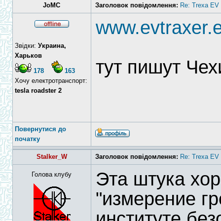
JoMC
Заголовок повідомлення:
Re: Trexa EV 
www.evtraxer.
Звідки:
Украина,
Харьков
тут пишут Чех
178
163
Хочу електротранспорт:
tesla roadster 2
Повернутися до
початку
Stalker_W
Заголовок повідомлення:
Re: Trexa EV 
Эта штука хор
Голова клубу
"измерение г
институте без