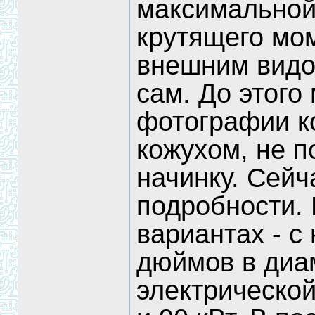
максимальной 
крутящего мо
внешним видо
сам. До этого
фотографии ко
кожухом, не 
начинку. Сейч
подробности.
вариантах - с
дюймов в диа
электрической