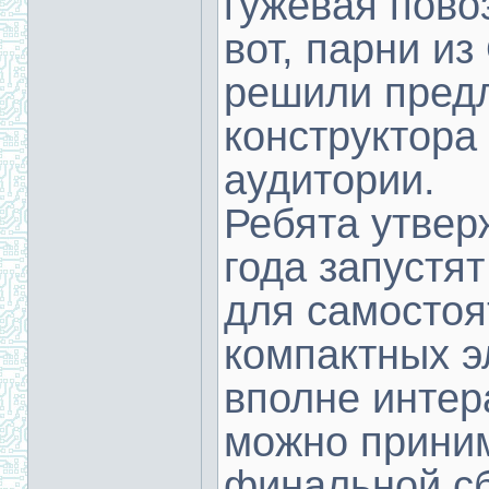
гужевая повоз
вот, парни из
решили предл
конструктора
аудитории.
Ребята утвер
года запустя
для самостоя
компактных э
вполне интер
можно приним
финальной сб