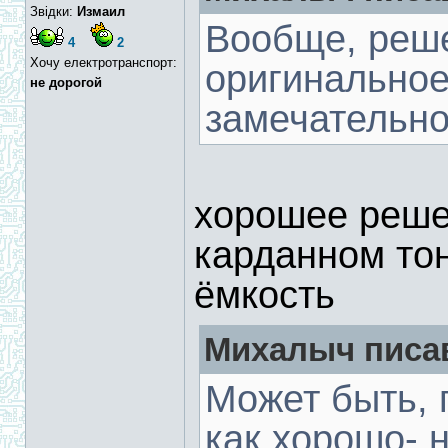
Звідки:
Измаил
Вообще, реш
4
2
Хочу електротранспорт:
оригинальное
не дорогой
замечательно
хорошее реше
карданном тон
ёмкость
Михалыч писав
Может быть, п
как хорошо- 