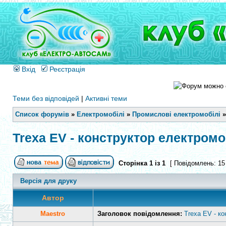
Вхід
Реєстрація
Теми без відповідей
|
Активні теми
Список форумів
»
Електромобілі
»
Промислові електромобілі
Trexa EV - конструктор електромо
Сторінка
1
із
1
[ Повідомлень: 15
Версія для друку
Автор
Maestro
Заголовок повідомлення:
Trexa EV - к