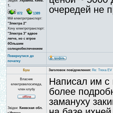
Звідки:
Украина. Киев.
†.
очередей не п
872
1389
Мій електротранспорт:
"Электра 2"
Хочу електротранспорт:
"Электра 3" вдвое
легче, но с втрое
бОльшим
солнцеобеспечением
Повернутися до
початку
Буш
Заголовок повідомлення:
Re: Trexa EV 
Написал им с
Власник
електровелосипеда,
более подроб
член клубу
замануху заки
Звідки:
Киевская обл.
на базе ихне
г.Ирпень