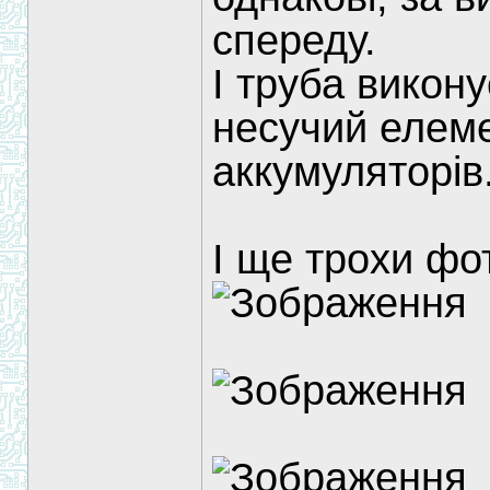
спереду.
І труба виконує
несучий елеме
аккумуляторів
І ще трохи фо