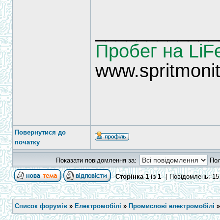
____________
Пробег на LiF
www.spritmonit
Повернутися до
початку
Показати повідомлення за:
По
Сторінка
1
із
1
[ Повідомлень: 15
Список форумів
»
Електромобілі
»
Промислові електромобілі