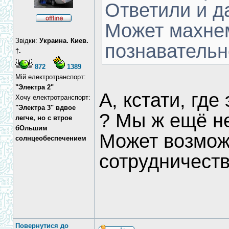
Ответили и д
Может махнем
Звідки:
Украина. Киев.
познавательн
†.
872
1389
Мій електротранспорт:
"Электра 2"
А, кстати, где 
Хочу електротранспорт:
"Электра 3" вдвое
? Мы ж ещё н
легче, но с втрое
бОльшим
Может возмож
солнцеобеспечением
сотрудничеств
Повернутися до