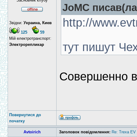
Засновник клубу
JoMC писав(ла
http://www.evt
Звідки:
Украина, Киев
125
59
Мій електротранспорт:
тут пишут Че
Электрорепликар
Совершенно ве
Повернутися до
початку
Avtoirich
Заголовок повідомлення:
Re: Trexa EV 