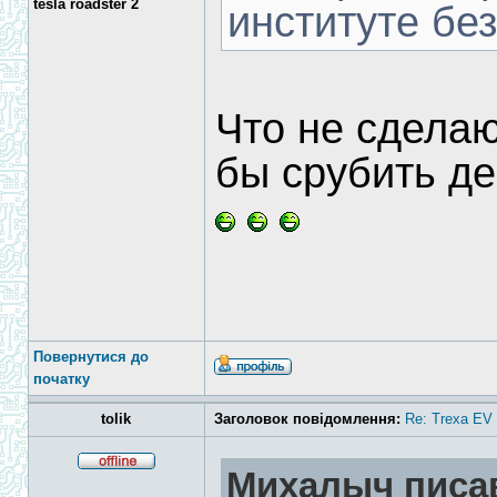
tesla roadster 2
институте бе
Что не сделаю
бы срубить ден
Повернутися до
початку
tolik
Заголовок повідомлення:
Re: Trexa EV 
Михалыч писав