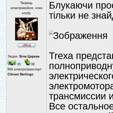
Блукаючи прос
Творець
електромобіля, член
тільки не знай
клубу
Trexa предста
Звідки:
Біла Церква
полноприводн
45
82
Мій електротранспорт:
электрическог
Citroen Berlingo
электромотора
трансмиссии и
Все остальное