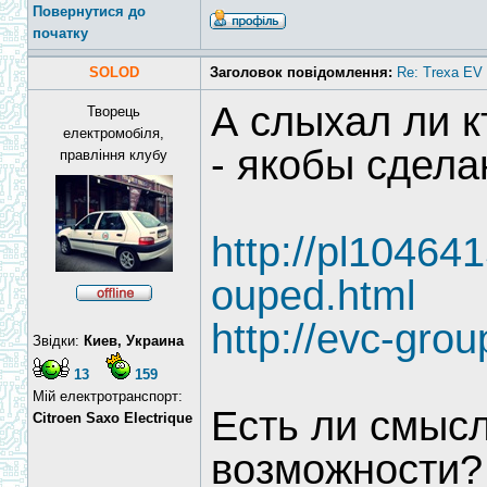
Повернутися до
початку
SOLOD
Заголовок повідомлення:
Re: Trexa EV 
А слыхал ли к
Творець
електромобіля,
- якобы сдел
правління клубу
http://pl10464
ouped.html
http://evc-grou
Звідки:
Киев, Украина
13
159
Мій електротранспорт:
Есть ли смысл
Citroen Saxo Electrique
возможности?