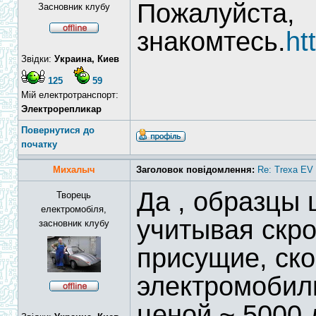
Пожалуйста,
Засновник клубу
знакомтесь.
ht
Звідки:
Украина, Киев
125
59
Мій електротранспорт:
Электрорепликар
Повернутися до
початку
Михалыч
Заголовок повідомлення:
Re: Trexa EV 
Да , образцы 
Творець
електромобіля,
учитывая скр
засновник клубу
присущие, ско
электромобил
ценой ~ 5000 