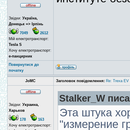
Звідки:
Україна,
Донецьк => Ірпінь
7049
2612
Мій електротранспорт:
Tesla S
Хочу електротранспорт:
е-панцирник
Повернутися до
початку
JoMC
Заголовок повідомлення:
Re: Trexa EV 
Stalker_W писа
Звідки:
Украина,
Эта штука хо
Харьков
178
163
"измерение г
Хочу електротранспорт: