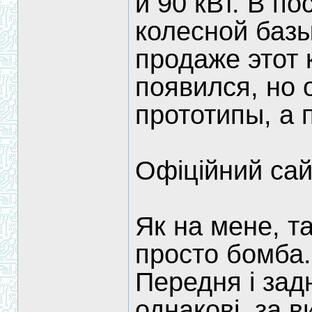
и 90 кВт. В п
колесной базы
продаже этот 
появился, но 
прототипы, а
Офіційний са
Як на мене, т
просто бомба.
Передня і задн
однакові, за в