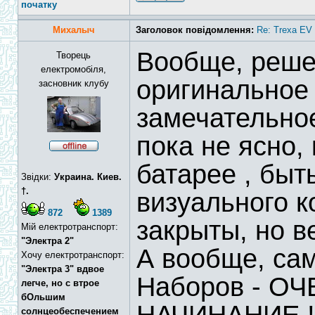
початку
Михалыч
Заголовок повідомлення:
Re: Trexa EV 
Вообще, реше
Творець
електромобіля,
оригинальное 
засновник клубу
замечательное
пока не ясно,
батарее , быт
Звідки:
Украина. Киев.
†.
визуального к
872
1389
закрыты, но в
Мій електротранспорт:
"Электра 2"
А вообще, сам
Хочу електротранспорт:
"Электра 3" вдвое
Наборов - О
легче, но с втрое
бОльшим
солнцеобеспечением