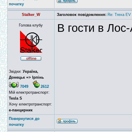
початку
Stalker_W
Заголовок повідомлення:
Re: Trexa EV 
В гости в Ло
Голова клубу
Звідки:
Україна,
Донецьк => Ірпінь
7049
2612
Мій електротранспорт:
Tesla S
Хочу електротранспорт:
е-панцирник
Повернутися до
початку