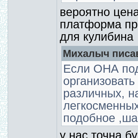
вероятно цена
платформа пре
для кулибина
Михалыч писав
Если ОНА под
организовать
различных, на
легкосменных 
подобное ,ша
у нас точна б