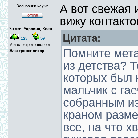
А вот свежая 
Засновник клубу
вижу контакто
Звідки:
Украина, Киев
Цитата:
125
59
Мій електротранспорт:
Помните мета
Электрорепликар
из детства? 
которых был 
мальчик с га
собранным и
краном разме
все, на что х