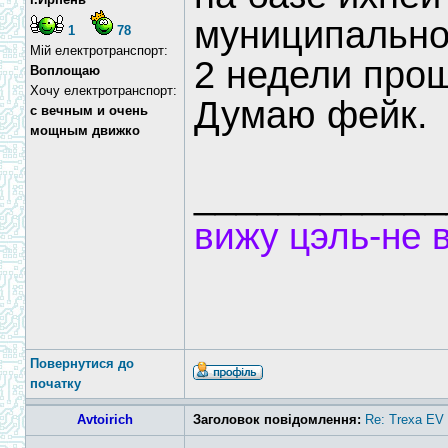
муниципальное
1
78
Мій електротранспорт:
2 недели про
Воплощаю
Хочу електротранспорт:
Думаю фейк.
с вечным и очень
мощным движко
____________
вижу цэль-не 
Повернутися до
початку
Avtoirich
Заголовок повідомлення:
Re: Trexa EV 