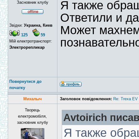
Я также обращ
Засновник клубу
Ответили и да
Звідки:
Украина, Киев
Может махнем
125
59
познавательн
Мій електротранспорт:
Электрорепликар
Повернутися до
початку
Михалыч
Заголовок повідомлення:
Re: Trexa EV 
Творець
Avtoirich писав
електромобіля,
засновник клубу
Я также обра