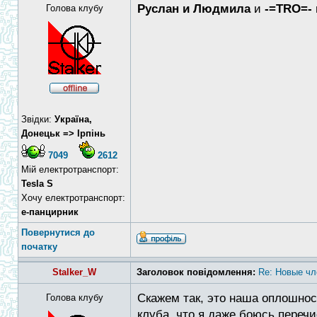
Руслан и Людмила
и
-=TRO=-
Голова клубу
Звідки:
Україна,
Донецьк => Ірпінь
7049
2612
Мій електротранспорт:
Tesla S
Хочу електротранспорт:
е-панцирник
Повернутися до
початку
Stalker_W
Заголовок повідомлення:
Re: Новые чл
Скажем так, это наша оплошнос
Голова клубу
клуба, что я даже боюсь перечи