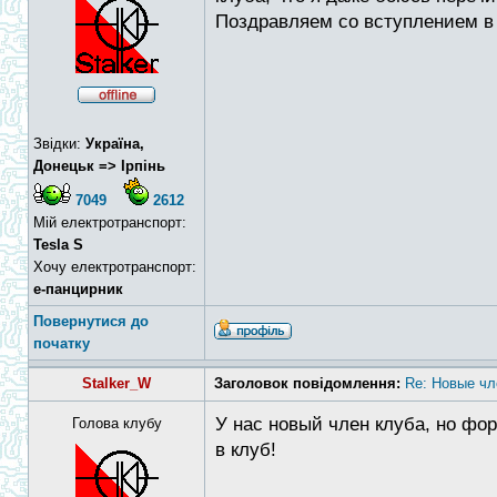
Поздравляем со вступлением в
Звідки:
Україна,
Донецьк => Ірпінь
7049
2612
Мій електротранспорт:
Tesla S
Хочу електротранспорт:
е-панцирник
Повернутися до
початку
Stalker_W
Заголовок повідомлення:
Re: Новые чл
У нас новый член клуба, но фо
Голова клубу
в клуб!