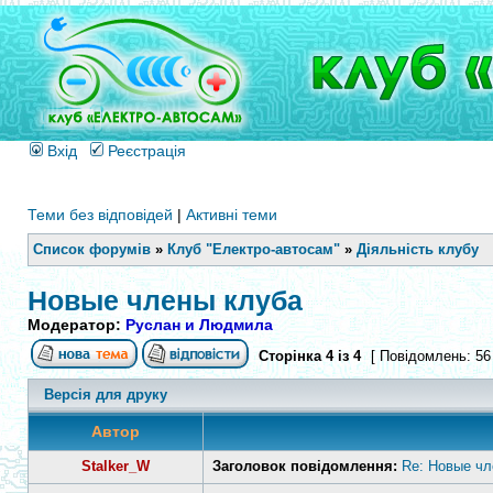
Вхід
Реєстрація
Теми без відповідей
|
Активні теми
Список форумів
»
Клуб "Електро-автосам"
»
Діяльність клубу
Новые члены клуба
Модератор:
Руслан и Людмила
Сторінка
4
із
4
[ Повідомлень: 56
Версія для друку
Автор
Stalker_W
Заголовок повідомлення:
Re: Новые чл