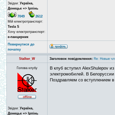
Звідки:
Україна,
Донецьк => Ірпінь
7049
2612
Мій електротранспорт:
Tesla S
Хочу електротранспорт:
е-панцирник
Повернутися до
початку
Stalker_W
Заголовок повідомлення:
Re: Новые чл
В клуб вступил AlexShulepov из
Голова клубу
электромобилей. В Белоруссии 
Поздравляем со вступлением в 
Звідки:
Україна,
Донецьк => Ірпінь