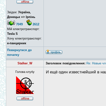
Звідки:
Україна,
Донецьк => Ірпінь
7049
2612
Мій електротранспорт:
Tesla S
Хочу електротранспорт:
е-панцирник
Повернутися до
початку
Stalker_W
Заголовок повідомлення:
Re: Новые чл
И ещё один известнейший в наш
Голова клубу