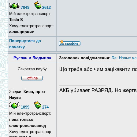
7049
2612
Мій електротранспорт:
Tesla S
Хочу електротранспорт:
е-панцирник
Повернутися до
початку
Руслан и Людмила
Заголовок повідомлення:
Re: Новые чл
Що треба або чим зацікавити п
Секретар клубу
_________________
АКБ убивает РАЗРЯД. Но жертву
Звідки:
Киев, пр-кт
Науки
1099
274
Мій електротранспорт:
пока только
електровелосипед
Хочу електротранспорт: