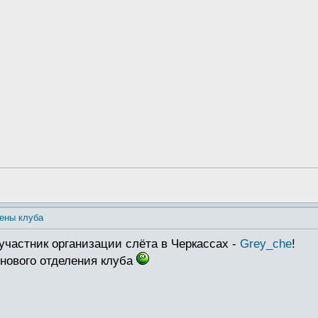
ены клуба
участник организации слёта в Черкассах -
Grey_che
!
 нового отделения клуба