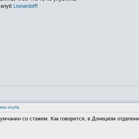
 клуб
Lionardoff
!
ены клуба
румчанин со стажем. Как говорится, в Донецком отделе