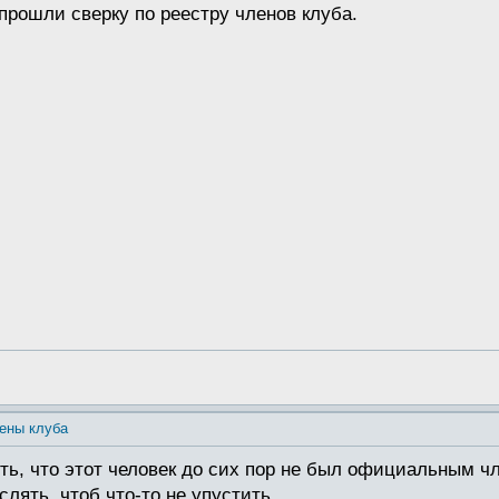
прошли сверку по реестру членов клуба.
ены клуба
ть, что этот человек до сих пор не был официальным чл
слять, чтоб что-то не упустить.