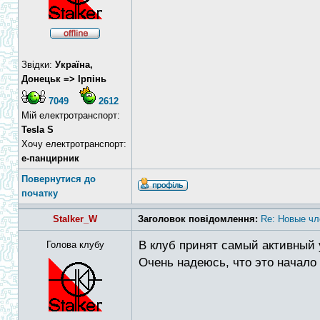
Звідки:
Україна,
Донецьк => Ірпінь
7049
2612
Мій електротранспорт:
Tesla S
Хочу електротранспорт:
е-панцирник
Повернутися до
початку
Stalker_W
Заголовок повідомлення:
Re: Новые чл
В клуб принят самый активный 
Голова клубу
Очень надеюсь, что это начало