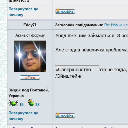
ЭЛЕКТРА 3
Повернутися до
початку
Eddy71
Заголовок повідомлення:
Re: Новые чл
Уряд вже цим займається. З рос
Активіст форуму
Але є одна невеличка проблема 
_________________
«Совершенство — это не тогда, 
/Эйнштейн/
Звідки:
под Полтавой,
Украина
15
38
Повернутися до
початку