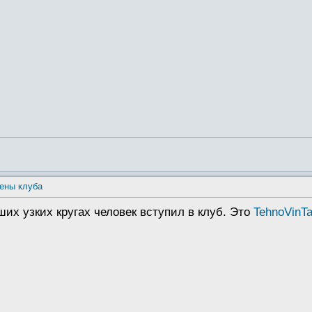
ены клуба
их узких кругах человек вступил в клуб. Это
TehnoVinTa