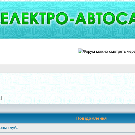
 ]
Повідомлення
ены клуба