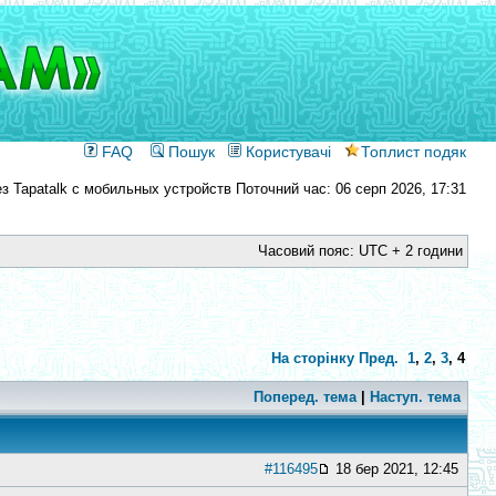
FAQ
Пошук
Користувачі
Топлист подяк
Поточний час: 06 серп 2026, 17:31
Часовий пояс: UTC + 2 години
На сторінку
Пред.
1
,
2
,
3
,
4
Поперед. тема
|
Наступ. тема
#116495
18 бер 2021, 12:45