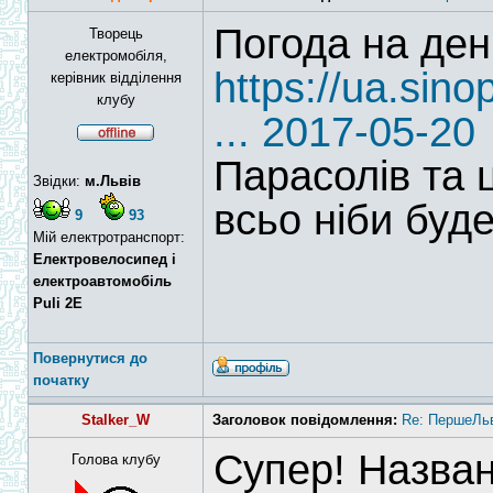
Погода на ден
Творець
електромобіля,
https://ua.s
керівник відділення
клубу
... 2017-05-20
Парасолів та 
Звідки:
м.Львів
всьо ніби буд
9
93
Мій електротранспорт:
Електровелосипед і
електроавтомобіль
Puli 2E
Повернутися до
початку
Stalker_W
Заголовок повідомлення:
Re: ПершеЛьв
Супер! Назван
Голова клубу