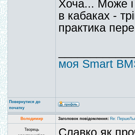
Хоча... Може 
в кабаках - тр
практика пере
____________
моя Smart BM
Повернутися до
початку
Володимир
Заголовок повідомлення:
Re: ПершеЛьв
Славко,як пр
Творець