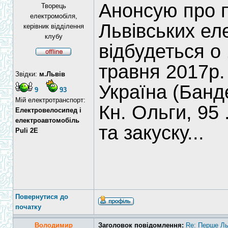
Анонсую про п
Творець
електромобіля,
Львівських ел
керівник відділення
клубу
відбудеться о 
травня 2017р.
Звідки:
м.Львів
Україна (Банд
9
93
Мій електротранспорт:
Кн. Ольги, 95 
Електровелосипед і
електроавтомобіль
та закуску...
Puli 2E
Повернутися до
початку
Володимир
Заголовок повідомлення:
Re: Перше Льв