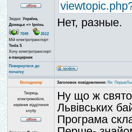
viewtopic.php
Нет, разные.
Звідки:
Україна,
Донецьк => Ірпінь
7049
2612
Мій електротранспорт:
Tesla S
Хочу електротранспорт:
е-панцирник
Повернутися до
початку
Володимир
Заголовок повідомлення:
Re: ПершеЛьв
Ну що ж свято
Творець
електромобіля,
Львівських бай
керівник відділення
клубу
Програма скла
Перше- знайом