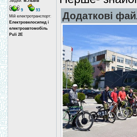
Звідки:
м.Львів
9
93
Додаткові фай
Мій електротранспорт:
Електровелосипед і
електроавтомобіль
Puli 2E