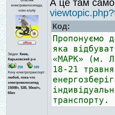
А це там само
Власник
електровелосипеда,
viewtopic.php
член клубу
Код:
Пропонуємо д
яка відбуват
Звідки:
Киев,
«МАРК» (м. Л
Харьковский р-н
18-21 травня
258
349
Хочу електротранспорт:
енергозберіг
любой, пока что
электровелосипед
індивідуальн
1500Вт, 52В, 50км/ч,
60ач
транспорту.