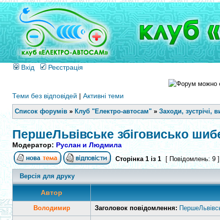
Вхід
Реєстрація
Теми без відповідей
|
Активні теми
Список форумів
»
Клуб "Електро-автосам"
»
Заходи, зустрічі, в
ПершеЛьвівське збіговисько шибен
Модератор:
Руслан и Людмила
Сторінка
1
із
1
[ Повідомлень: 9 
Версія для друку
Автор
Володимир
Заголовок повідомлення:
ПершеЛьвівськ