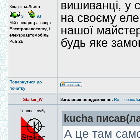
вишиванці, у 
Звідки:
м.Львів
на своєму елек
9
93
Мій електротранспорт:
нашої майстер
Електровелосипед і
електроавтомобіль
будь яке замо
Puli 2E
Повернутися до
початку
Stalker_W
Заголовок повідомлення:
Re: ПершеЛьв
Голова клубу
kucha писав(ла
А це там само