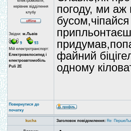
електромобіля,
погоду, ми аж 
керівник відділення
клубу
бусом,чіпайся
припльонтаєш
Звідки:
м.Львів
придумав,поп
9
93
Мій електротранспорт:
файний біціге
Електровелосипед і
електроавтомобіль
одному кілова
Puli 2E
Повернутися до
початку
kucha
Заголовок повідомлення:
Re: ПершеЛьв