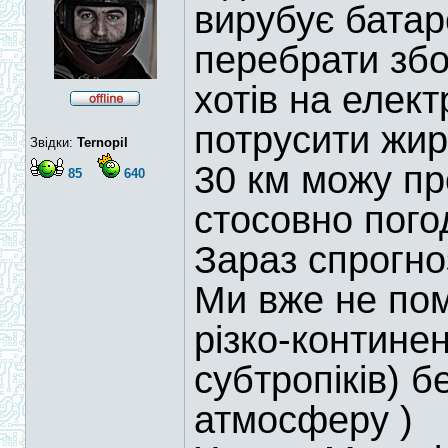
вирубує батар
перебрати збо
хотів на елект
потрусити жирк
Звідки:
Ternopil
30 км можу пр
85
640
стосовно пого
Зараз спрогно
Ми вже не пом
різко-контине
субтропіків) 
атмосферу )