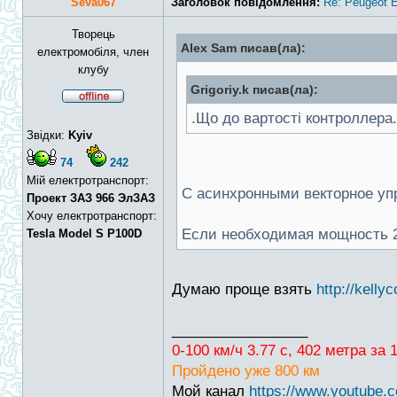
Seva067
Заголовок повідомлення:
Re: Peugeot E
Творець
Alex Sam писав(ла):
електромобіля, член
клубу
Grigoriy.k писав(ла):
.Що до вартості контроллера
Звідки:
Kyiv
74
242
Мій електротранспорт:
С асинхронными векторное уп
Проект ЗАЗ 966 ЭлЗАЗ
Хочу електротранспорт:
Если необходимая мощность 2
Tesla Model S P100D
Думаю проще взять
http://kelly
_________________
0-100 км/ч 3.77 с, 402 метра за
Пройдено уже 800 км
Мой канал
https://www.youtub