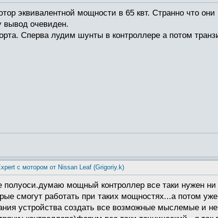
тор эквивалентной мощности в 65 квт. Странно что он
у вывод очевиден.
порта. Сперва лудим шунты в контроллере а потом транз
xpert с мотором от Nissan Leaf (Grigoriy.k)
 полуоси.думаю мощный контроллер все таки нужен ни с
е смогут работать при таких мощностях...а потом уже 
тания устройства создать все возможные мыслемые и не