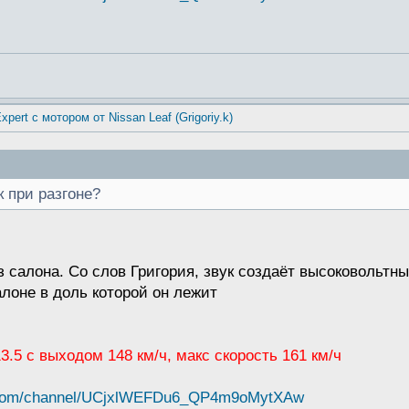
xpert с мотором от Nissan Leaf (Grigoriy.k)
к при разгоне?
з салона. Со слов Григория, звук создаёт высоковольтны
алоне в доль которой он лежит
 13.5 с выходом 148 км/ч, макс скорость 161 км/ч
e.com/channel/UCjxlWEFDu6_QP4m9oMytXAw