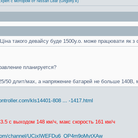
xpert с мотором от Nissan Leaf (Grigoriy.k)
.Ціна такого девайсу буде 1500у.о. може працювати як з
равление планируется?
5/50 длит/мах, а напряжение батарей не больше 140В,
controller.com/kls14401-808 ... -1417.html
 13.5 с выходом 148 км/ч, макс скорость 161 км/ч
e.com/channel/UCjxlWEFDu6_QP4m9oMytXAw