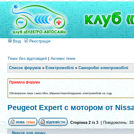
Вхід
Реєстрація
Теми без відповідей
|
Активні теми
Список форумів
»
Електромобілі
»
Саморобні електромобілі
Правила форума
Обговорення лише самостійно зібраних/переобладнаних електромобілів на ходу
Peugeot Expert с мотором от Nissan
Сторінка
2
із
3
[ Повідомлень: 33
Версія для друку