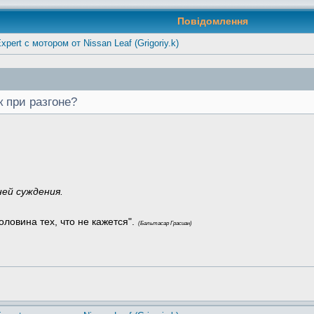
Повідомлення
xpert с мотором от Nissan Leaf (Grigoriy.k)
к при разгоне?
ней суждения.
оловина тех, что не кажется".
(Бальтасар Грасиан)