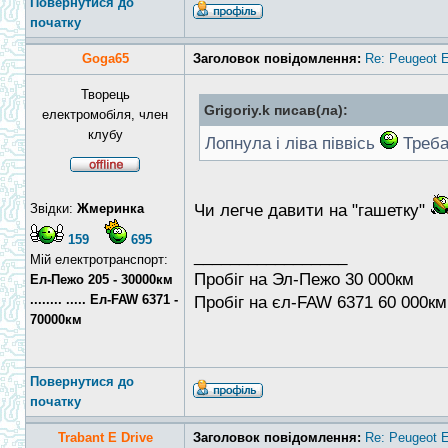
Повернутися до
початку
Goga65
Заголовок повідомлення:
Re: Peugeot E
Творець
Grigoriy.k писав(ла):
електромобіля, член
клубу
Лопнула і ліва піввісь
Треба
Звідки:
Жмеринка
Чи легче давити на "гашетку"
159
695
_________________
Мій електротранспорт:
Пробіг на Эл-Пежо 30 000км
Ел-Пежо 205 - 30000км
........ ..... Ел-FAW 6371 -
Пробіг на єл-FAW 6371 60 000км
70000км
Повернутися до
початку
Trabant E Drive
Заголовок повідомлення:
Re: Peugeot E