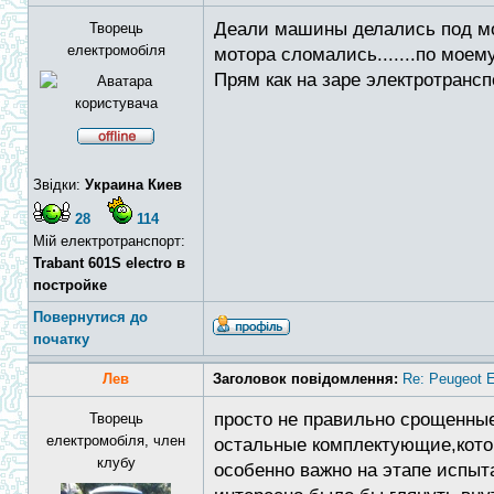
Деали машины делались под мо
Творець
електромобіля
мотора сломались.......по моем
Прям как на заре электротранс
Звідки:
Украина Киев
28
114
Мій електротранспорт:
Trabant 601S electro в
постройке
Повернутися до
початку
Лев
Заголовок повідомлення:
Re: Peugeot E
просто не правильно срощенные
Творець
електромобіля, член
остальные комплектующие,которы
клубу
особенно важно на этапе испы