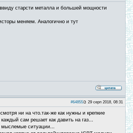
и ввиду старсти металла и большей мощности
исторы меняем. Аналогично и тут
#64855
29 серп 2018, 08:31
мотря ни на что.так-же как нужны и крепкие
каждый сам решает как давить на газ...
 мыслемые ситуации...