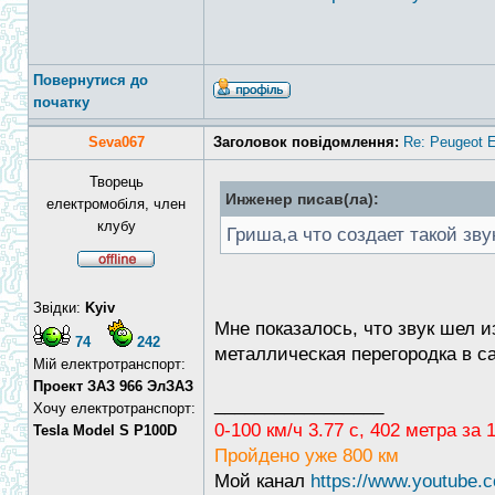
Повернутися до
початку
Seva067
Заголовок повідомлення:
Re: Peugeot E
Творець
Инженер писав(ла):
електромобіля, член
клубу
Гриша,а что создает такой зву
Звідки:
Kyiv
Мне показалось, что звук шел и
74
242
металлическая перегородка в с
Мій електротранспорт:
Проект ЗАЗ 966 ЭлЗАЗ
_________________
Хочу електротранспорт:
0-100 км/ч 3.77 с, 402 метра за
Tesla Model S P100D
Пройдено уже 800 км
Мой канал
https://www.youtub