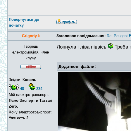
Повернутися до
початку
Grigoriy.k
Заголовок повідомлення:
Re: Peugeot E
Творець
Лопнула і ліва піввісь
Треба п
електромобіля, член
клубу
Додаткові файли:
Звідки:
Ковель
48
234
Мій електротранспорт:
Пежо Эксперт и Tazzari
Zero.
Хочу електротранспорт:
Уже есть 2