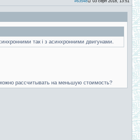
#63548
03 серп 2018, 13:51
 синхронними так і з асинхронними двигунами.
 можно рассчитывать на меньшую стоимость?