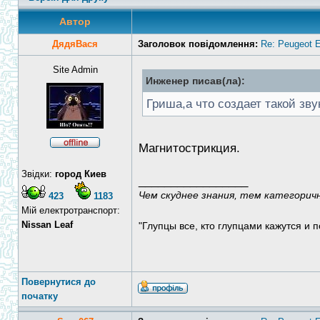
Автор
ДядяВася
Заголовок повідомлення:
Re: Peugeot E
Site Admin
Инженер писав(ла):
Гриша,а что создает такой зву
Магнитострикция.
Звідки:
город Киев
_________________
Чем скуднее знания, тем категорич
423
1183
Мій електротранспорт:
Nissan Leaf
"Глупцы все, кто глупцами кажутся и п
Повернутися до
початку