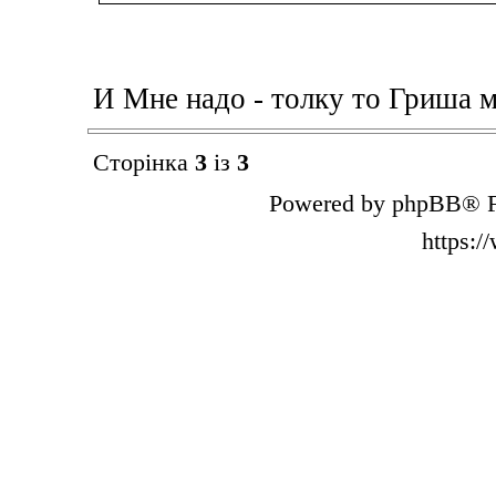
И Мне надо - толку то Гриша м
Сторінка
3
із
3
Powered by phpBB® F
https: