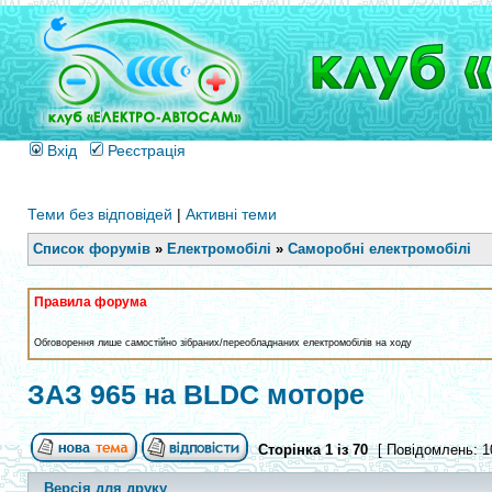
Вхід
Реєстрація
Теми без відповідей
|
Активні теми
Список форумів
»
Електромобілі
»
Саморобні електромобілі
Правила форума
Обговорення лише самостійно зібраних/переобладнаних електромобілів на ходу
ЗАЗ 965 на BLDC моторе
Сторінка
1
із
70
[ Повідомлень: 1
Версія для друку