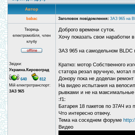
Автор
babac
Заголовок повідомлення:
ЗАЗ 965 на 
Доброго времени суток.
Творець
електромобіля, член
Хочу показать свои наработки 
клубу
ЗАЗ 965 на самодельном BLDC 
Звідки:
Кратко: мотор Собственного изг
Украина.Кировоград
статора резал вручную, мотал п
Донору пока не доделан ремонт
640
812
На видео испытания на велосип
Мій електротранспорт:
ЗАЗ 965
рывками и не на максимальные 
:f1:
Батарея 18 пакетов по 37АЧ из 
Что интересно отвечу.
Тема на соседнем форуме
http:
Видео