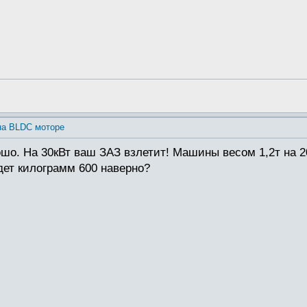
на BLDC моторе
рошо. На 30кВт ваш ЗАЗ взлетит! Машины весом 1,2т на 
дет килограмм 600 наверно?