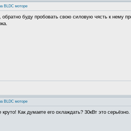
на BLDC моторе
 обратно буду пробовать свою силовую чясть к нему при
ока.
на BLDC моторе
круто! Как думаете его охлаждать? 30кВт это серьёзно.