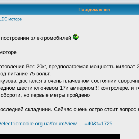
Повідомлення
BLDC моторе
в построении электромобилей
моторе
отовления Вес 20кг, предполагаемая мощность киловат 3
од питание 75 вольт.
 кузова, достался в очень плачевном состоянии сворочн
едном шести ключевом 17и амперном!!! контролере, и то
обороти, но первые метры пройдено
последней складчини. Сейчяс очень остро стоит вопрос 
//electricmobile.org.ua/forum/view ... =40&t=1725