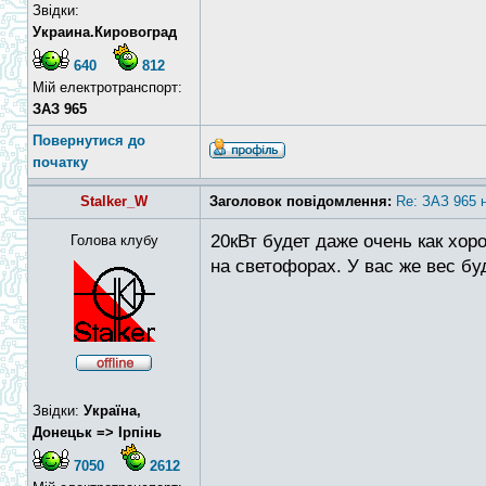
Звідки:
Украина.Кировоград
640
812
Мій електротранспорт:
ЗАЗ 965
Повернутися до
початку
Stalker_W
Заголовок повідомлення:
Re: ЗАЗ 965 
20кВт будет даже очень как хо
Голова клубу
на светофорах. У вас же вес бу
Звідки:
Україна,
Донецьк => Ірпінь
7050
2612