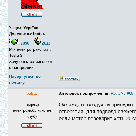
Звідки:
Україна,
Донецьк => Ірпінь
7050
2612
Мій електротранспорт:
Tesla S
Хочу електротранспорт:
е-панцирник
Повернутися до
початку
babac
Заголовок повідомлення:
Re: ЗАЗ 965 
Охлаждать воздухом принудитель
Творець
електромобіля, член
отверстия, для подвода свежего
клубу
если мотор переварит хоть 20ки