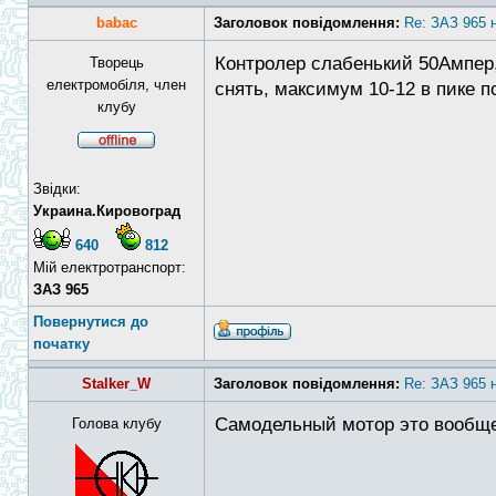
babac
Заголовок повідомлення:
Re: ЗАЗ 965 
Контролер слабенький 50Ампер,
Творець
електромобіля, член
снять, максимум 10-12 в пике п
клубу
Звідки:
Украина.Кировоград
640
812
Мій електротранспорт:
ЗАЗ 965
Повернутися до
початку
Stalker_W
Заголовок повідомлення:
Re: ЗАЗ 965 
Самодельный мотор это вообще 
Голова клубу