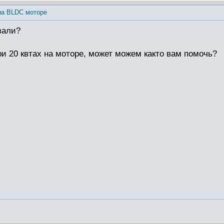
на BLDC моторе
зали?
ри 20 квтах на моторе, может можем както вам помочь?