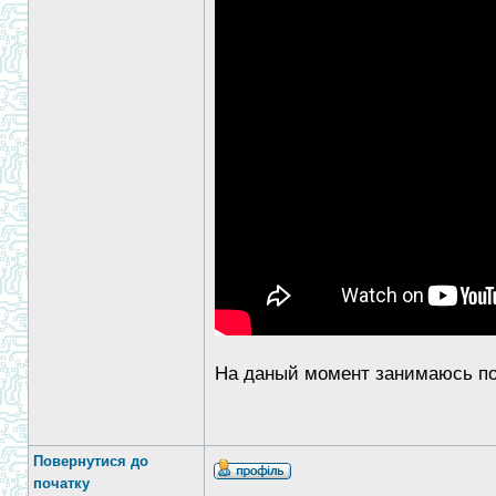
На даный момент занимаюсь под
Повернутися до
початку