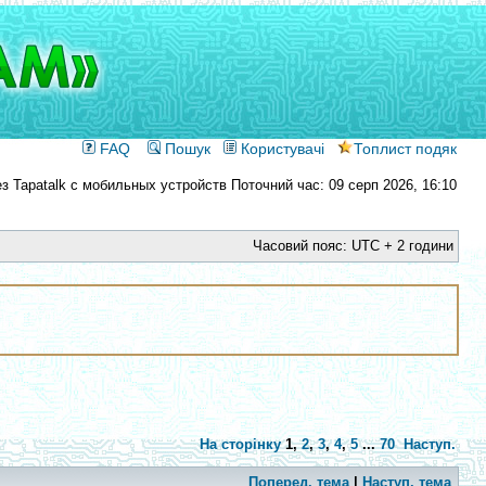
FAQ
Пошук
Користувачі
Топлист подяк
Поточний час: 09 серп 2026, 16:10
Часовий пояс: UTC + 2 години
На сторінку
1
,
2
,
3
,
4
,
5
...
70
Наступ.
Поперед. тема
|
Наступ. тема