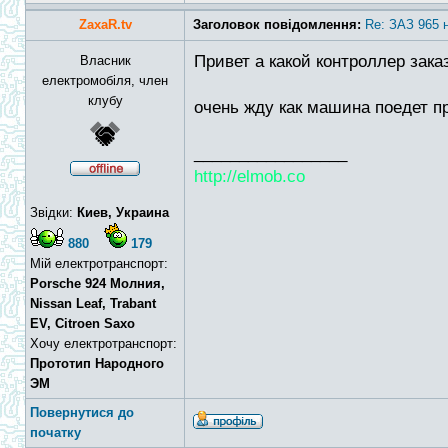
ZaxaR.tv
Заголовок повідомлення:
Re: ЗАЗ 965 
Привет а какой контроллер зака
Власник
електромобіля, член
клубу
очень жду как машина поедет п
_________________
http://elmob.co
Звідки:
Киев, Украина
880
179
Мій електротранспорт:
Porsche 924 Молния,
Nissan Leaf, Trabant
EV, Citroen Saxo
Хочу електротранспорт:
Прототип Народного
ЭМ
Повернутися до
початку