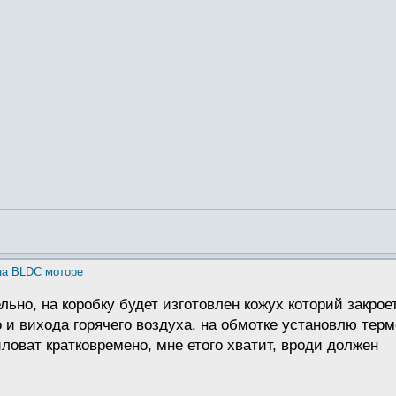
на BLDC моторе
но, на коробку будет изготовлен кожух которий закроет м
 и вихода горячего воздуха, на обмотке установлю термо
ловат кратковремено, мне етого хватит, вроди должен