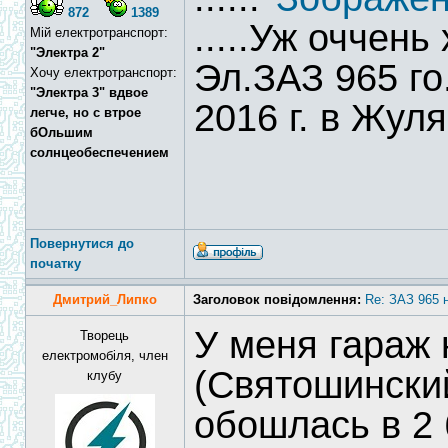
872
1389
.....Уж оччень
Мій електротранспорт:
"Электра 2"
Эл.ЗАЗ 965 го
Хочу електротранспорт:
"Электра 3" вдвое
2016 г. в Жуля
легче, но с втрое
бОльшим
солнцеобеспечением
Повернутися до
початку
Дмитрий_Липко
Заголовок повідомлення:
Re: ЗАЗ 965 
У меня гараж 
Творець
електромобіля, член
(Святошински
клубу
обошлась в 2