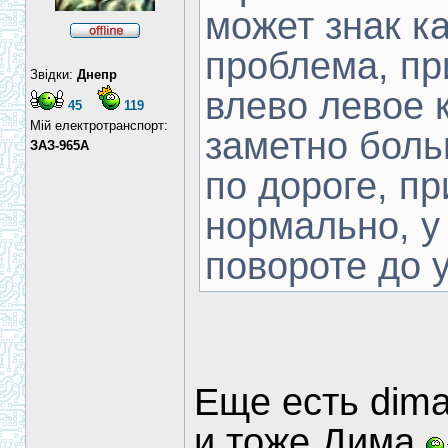
может знак к
проблема, пр
Звідки:
Днепр
влево левое 
45
119
Мій електротранспорт:
заметно боль
ЗАЗ-965А
по дороге, п
нормально, у 
повороте до 
Еще есть dim
и тоже Дима