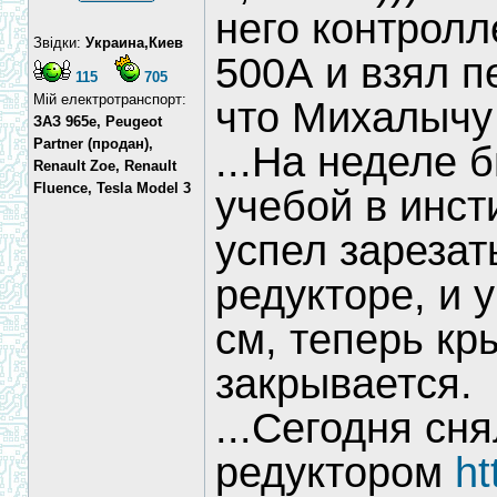
него контролл
Звідки:
Украина,Киев
500А и взял п
115
705
Мій електротранспорт:
что Михалычу 
ЗАЗ 965e, Peugeot
Partner (продан),
...На неделе 
Renault Zoe, Renault
Fluence, Tesla Model 3
учебой в инсти
успел зарезат
редукторе, и 
см, теперь кр
закрывается.
...Сегодня сн
редуктором
ht