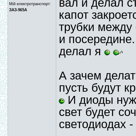
вал и делал с
Мій електротранспорт:
ЗАЗ-965А
капот закроет
трубки между 
и посередине.
делал я
А зачем дела
пусть будут к
И диоды нужн
свет будет со
светодиодах -