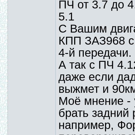
ПЧ от 3.7 до 4
5.1
С Вашим двиг
КПП ЗАЗ968 с
4-й передачи.
А так с ПЧ 4.
даже если дад
выжмет и 90к
Моё мнение -
брать задний 
например, Фор