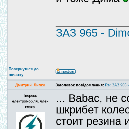
____________
ЗАЗ 965 - Di
Повернутися до
початку
Дмитрий_Липко
Заголовок повідомлення:
Re: ЗАЗ 965 
... Babac, не 
Творець
електромобіля, член
шкрибет колес
клубу
стоит резина