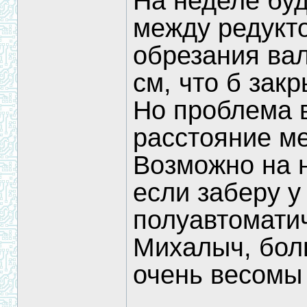
На неделе бу
между редукт
обрезания вал
см, что б зак
Но проблема в
расстояние ме
Возможно на 
если заберу у
полуавтоматич
Михалыч, бол
очень весомы 