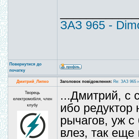
____________
ЗАЗ 965 - Di
Повернутися до
початку
Дмитрий_Липко
Заголовок повідомлення:
Re: ЗАЗ 965 
...Дмитрий, с
Творець
електромобіля, член
ибо редуктор 
клубу
рычагов, уж с
влез, так еще