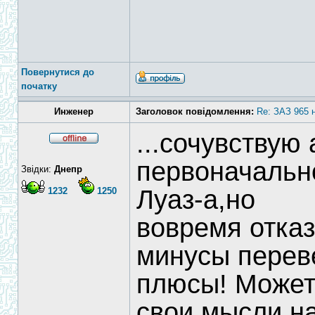
Повернутися до
початку
Инженер
Заголовок повідомлення:
Re: ЗАЗ 965 
...сочувствую
первоначально
Звідки:
Днепр
Луаз-а,но
1232
1250
вовремя отказ
минусы перев
плюсы! Может
свои мысли на 