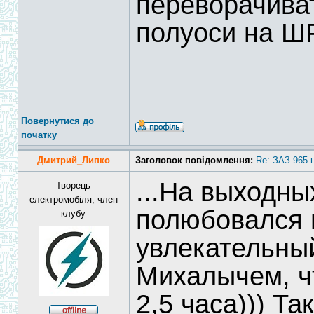
переворачива
полуоси на Ш
Повернутися до
початку
Дмитрий_Липко
Заголовок повідомлення:
Re: ЗАЗ 965 
...На выходн
Творець
електромобіля, член
полюбовался 
клубу
увлекательны
Михалычем, ч
2,5 часа))) Т