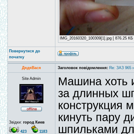
IMG_20160320_100309[1].jpg [ 876.25 КБ 
Повернутися до
початку
ДядяВася
Заголовок повідомлення:
Re: ЗАЗ 965 
Машина хоть и
Site Admin
за длинных шп
конструкция 
кинуть пару 
Звідки:
город Киев
шпильками дл
423
1183