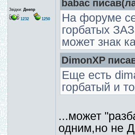
babac писав(ла
Звідки:
Днепр
На форуме се
1232
1250
горбатых ЗАЗ
может знак к
DimonXP писав
Еще есть dim
горбатый и т
...может "раз
одним,но не 