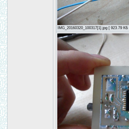
IMG_20160320_100317[1].jpg [ 923.79 КБ 