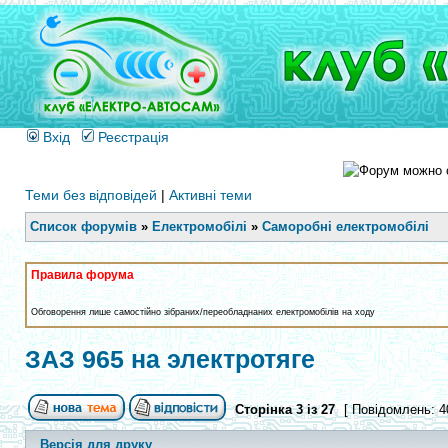
Вхід
Реєстрація
Теми без відповідей
|
Активні теми
Список форумів
»
Електромобілі
»
Саморобні електромобілі
Правила форума
Обговорення лише самостійно зібраних/переобладнаних електромобілів на ходу
ЗАЗ 965 на электротяге
Сторінка
3
із
27
[ Повідомлень: 4
Версія для друку