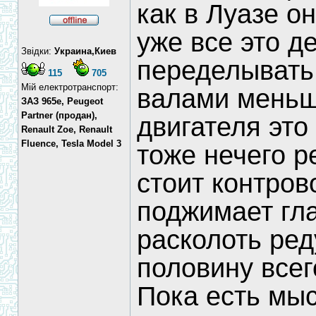
как в Луазе о
уже все это д
Звідки:
Украина,Киев
переделывать.
115
705
Мій електротранспорт:
валами меньше
ЗАЗ 965e, Peugeot
Partner (продан),
двигателя это
Renault Zoe, Renault
Fluence, Tesla Model 3
тоже нечего ре
стоит контров
поджимает гл
расколоть ред
половину всег
Пока есть мыс