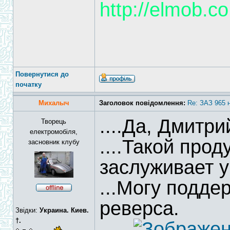
http://elmob.co
Повернутися до
початку
Михалыч
Заголовок повідомлення:
Re: ЗАЗ 965 
....Да, Дмитри
Творець
електромобіля,
....Такой про
засновник клубу
заслуживает 
...Могу подд
реверса.
Звідки:
Украина. Киев.
†.
......