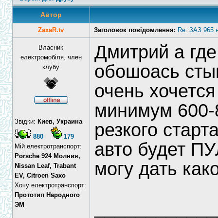
Автор
ZaxaR.tv
Заголовок повідомлення:
Re: ЗАЗ 965 
Дмитрий а где
Власник
електромобіля, член
обошоась сты
клубу
очень хочется
минимум 600-
Звідки:
Киев, Украина
резкого старта
880
179
авто будет ПУ
Мій електротранспорт:
Porsche 924 Молния,
могу дать как
Nissan Leaf, Trabant
EV, Citroen Saxo
Хочу електротранспорт:
Прототип Народного
____________
ЭМ