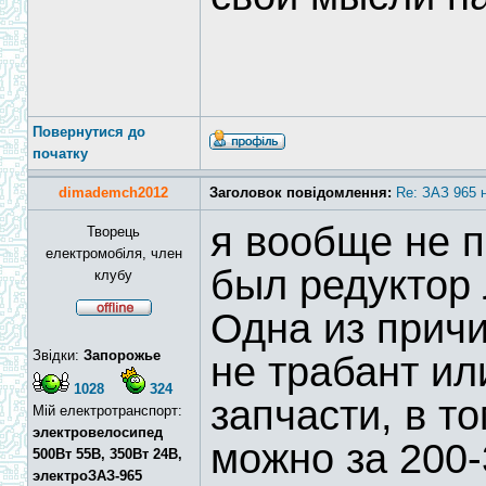
Повернутися до
початку
dimademch2012
Заголовок повідомлення:
Re: ЗАЗ 965 
я вообще не 
Творець
електромобіля, член
был редуктор
клубу
Одна из причи
Звідки:
Запорожье
не трабант ил
1028
324
запчасти, в т
Мій електротранспорт:
электровелосипед
можно за 200-
500Вт 55В, 350Вт 24В,
электроЗАЗ-965