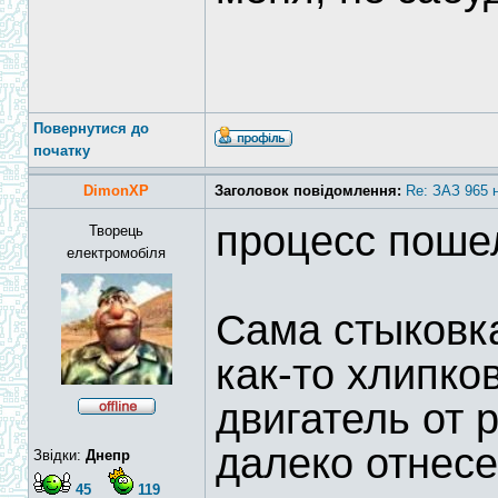
Повернутися до
початку
DimonXP
Заголовок повідомлення:
Re: ЗАЗ 965 
процесс пошел
Творець
електромобіля
Сама стыковка
как-то хлипко
двигатель от 
далеко отнесе
Звідки:
Днепр
45
119