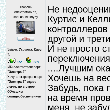
Не недооцени
Творець
електромобіля,
Куртис и Кел
засновник клубу
контроллеров 
другой и трети
И не просто с
Звідки:
Украина. Киев.
†.
переключения,
872
1389
....Лучшим ока
Мій електротранспорт:
"Электра 2"
Хочешь на весну
Хочу електротранспорт:
"Электра 3" вдвое
Забудь, пока 
легче, но с втрое
бОльшим
на время пров
солнцеобеспечением
меня, не забу