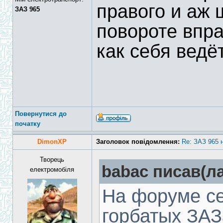
правого и аж 
ЗАЗ 965
повороте впра
как себя ведё
Повернутися до
початку
DimonXP
Заголовок повідомлення:
Re: ЗАЗ 965 
Творець
babac писав(ла
електромобіля
На форуме се
горбатых ЗАЗ