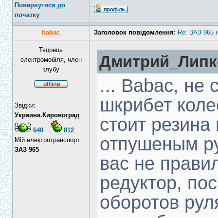
Повернутися до
початку
babac
Заголовок повідомлення:
Re: ЗАЗ 965 
Творець
Дмитрий_Липко
електромобіля, член
клубу
... Babac, не
шкрибет коле
Звідки:
Украина.Кировоград
стоит резина
640
812
отпушеным р
Мій електротранспорт:
ЗАЗ 965
вас не прави
редуктор, по
оборотов рул