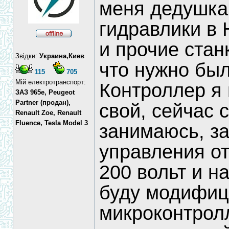
меня дедушка 
гидравлики в 
и прочие стан
Звідки:
Украина,Киев
что нужно был
115
705
Мій електротранспорт:
Контроллер я
ЗАЗ 965e, Peugeot
Partner (продан),
свой, сейчас 
Renault Zoe, Renault
Fluence, Tesla Model 3
занимаюсь, за
управления от
200 вольт и н
буду модифиц
микроконтрол