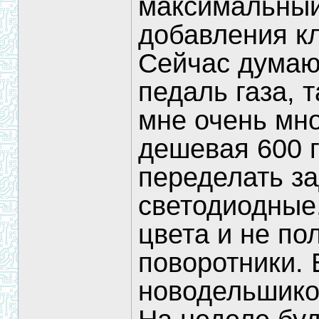
максимальный
добавления к
Сейчас думаю 
педаль газа, т
мне очень мно
дешевая 600 г
переделать з
светодиодные,
цвета и не по
поворотники. 
новодельшико