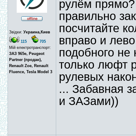
рулём прямо?
правильно зак
посчитайте ко
Звідки:
Украина,Киев
вправо и лево
115
705
Мій електротранспорт:
подобного не 
ЗАЗ 965e, Peugeot
Partner (продан),
только люфт р
Renault Zoe, Renault
Fluence, Tesla Model 3
рулевых нако
... Забавная 
и ЗАЗами))