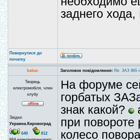
необходимо ещ
заднего хода, 
Повернутися до
початку
babac
Заголовок повідомлення:
Re: ЗАЗ 965 
На форуме се
Творець
електромобіля, член
горбатых ЗАЗ
клубу
знак какой?
а
Звідки:
при повороте 
Украина.Кировоград
колесо повор
640
812
Мій електротранспорт: