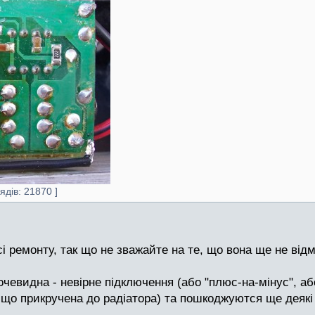
ядів: 21870 ]
 ремонту, так що не зважайте на те, що вона ще не відм
евидна - невірне підключення (або "плюс-на-мінус", або
а, що прикручена до радіатора) та пошкоджуются ще дея