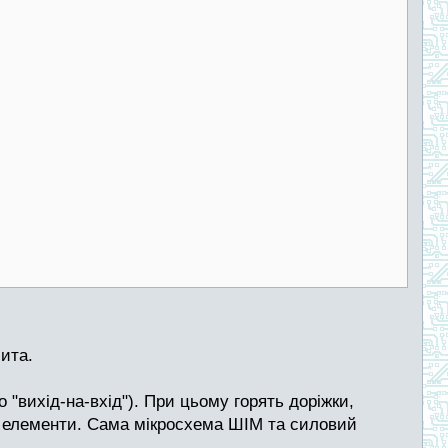
ита.
 "вихід-на-вхід"). При цьому горять доріжки,
кі елементи. Сама мікросхема ШІМ та силовий