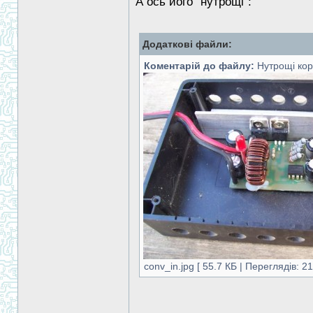
А ось його "нутрощі":
Додаткові файли:
Коментарій до файлу:
Нутрощі кор
conv_in.jpg [ 55.7 КБ | Переглядів: 2