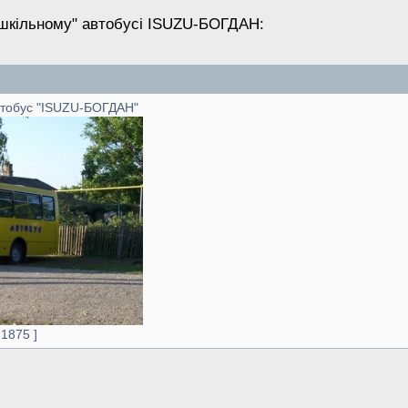
"шкільному" автобусі ISUZU-БОГДАН:
тобус "ISUZU-БОГДАН"
21875 ]