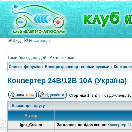
Вхід
Реєстрація
Теми без відповідей
|
Активні теми
Список форумів
»
Електротранспорт своїми руками
»
Контроле
Конвертер 24В/12В 10А (Україна)
Сторінка
1
із
2
[ Повідомлень: 16
Версія для друку
Автор
Igor_Creator
Заголовок повідомлення:
Конвертер 24