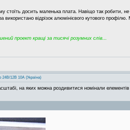
ому стоїть досить маленька плата. Навіщо так робити, не
ора використано відрізок алюмінієвого кутового профілю
ений проект кращі за тисячі розумних слів...
р 24В/12В 10А (Україна)
сштабі, на яких можна роздивитися номінали елементів 