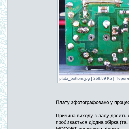
plata_bottom.jpg [ 258.89 КБ | Перегл
Плату зфотографовано у процесі
Причина виходу з ладу досить оч
пробивається діодна збірка (т
МОСФЕТ лишилися цілими.