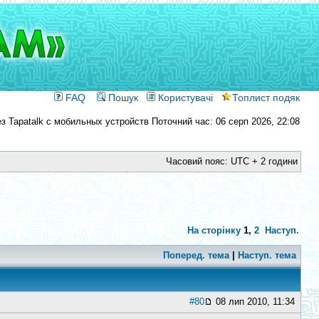
FAQ
Пошук
Користувачі
Топлист подяк
Поточний час: 06 серп 2026, 22:08
Часовий пояс: UTC + 2 години
На сторінку
1
,
2
Наступ.
Поперед. тема
|
Наступ. тема
#80
08 лип 2010, 11:34