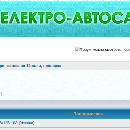
ри, живлення 12вольт, проводка
 ]
Повідомлення
В/12В 10А (Україна)