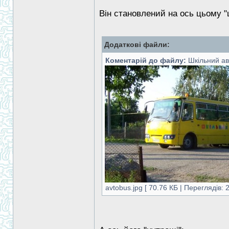
Він становлений на ось цьому 
Додаткові файли:
Коментарій до файлу:
Шкільний ав
avtobus.jpg [ 70.76 КБ | Переглядів: 