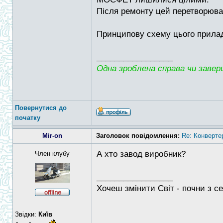
Після ремонту цей перетворювач
Принципову схему цього прилад
_________________
Одна зроблена справа чи заверш
Повернутися до
початку
Mir-on
Заголовок повідомлення:
Re: Конверте
А хто завод виробник?
Член клубу
_________________
Хочеш змінити Світ - почни з се
Звідки:
Київ