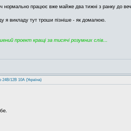
 нормально працює вже майже два тижні з ранку до вечо
у я викладу тут троши пізніше - як домалюю.
ений проект кращі за тисячі розумних слів...
р 24В/12В 10А (Україна)
бе.