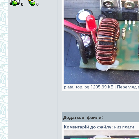
0
0
plata_top.jpg [ 205.99 КБ | Перегляді
Додаткові файли:
Коментарій до файлу:
низ плати