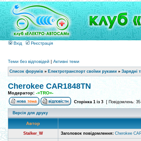
Вхід
Реєстрація
Теми без відповідей
|
Активні теми
Список форумів
»
Електротранспорт своїми руками
»
Зарядні 
Cherokee CAR1848TN
Модератор:
-=TRO=-
Сторінка
1
із
3
[ Повідомлень: 35
Версія для друку
Автор
Stalker_W
Заголовок повідомлення:
Cherokee CA