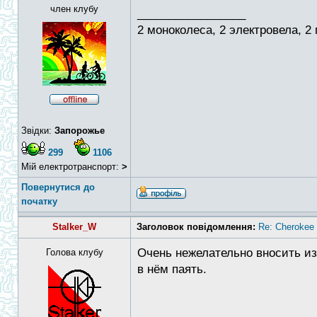
член клубу
_________________
2 моноколеса, 2 электровела, 2
Звідки:
Запорожье
299
1106
Мій електротранспорт:
>
Повернутися до
початку
Stalker_W
Заголовок повідомлення:
Re: Cheroke
Очень нежелательно вносить изм
Голова клубу
в нём паять.