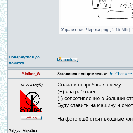
Управление-Чироки.png [ 1.15 МБ | П
Повернутися до
початку
Stalker_W
Заголовок повідомлення:
Re: Cheroke
Спаял и попробовал схему.
Голова клубу
(+) она работает
(-) сопротивление в большинств
Буду ставить на машину и смотр
На фото ещё стоят входные кон
Звідки:
Україна,