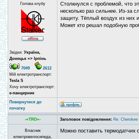
Столкнулся с проблемой, что э
Голова клубу
несколько раз сильнее. Из-за 
защиту. Тёплый воздух из них и
Может кто решал подобную про
Звідки:
Україна,
Донецьк => Ірпінь
7049
2612
Мій електротранспорт:
Tesla S
Хочу електротранспорт:
е-панцирник
Повернутися до
початку
-=TRO=-
Заголовок повідомлення:
Re: Cheroke
Можно поставить термодатчик с
Власник
електровелосипеда,