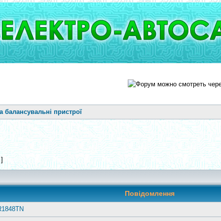
та балансувальні пристрої
 ]
Повідомлення
R1848TN