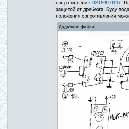
сопротивление
DS1809-010+
. П
защитой от дребезга. Буду под
положения сопротивления можно
Додаткові файли: