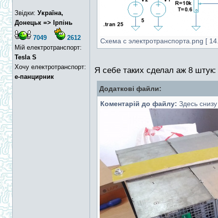
Звідки:
Україна,
Донецьк => Ірпінь
7049
2612
Схема с электротранспорта.png [ 14.
Мій електротранспорт:
Tesla S
Хочу електротранспорт:
Я себе таких сделал аж 8 штук:
е-панцирник
Додаткові файли:
Коментарій до файлу:
Здесь снизу