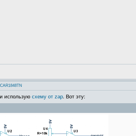
e CAR1848TN
ми использую
схему от zap
. Вот эту: