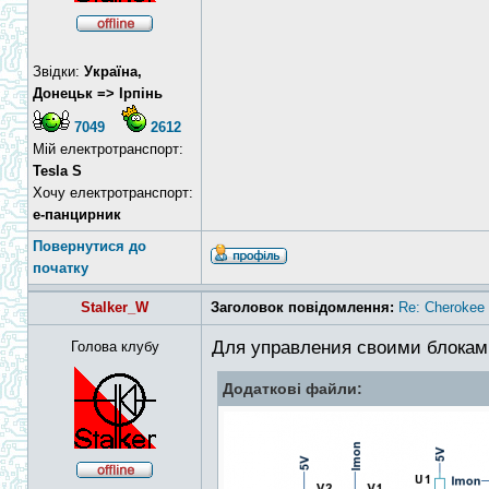
Звідки:
Україна,
Донецьк => Ірпінь
7049
2612
Мій електротранспорт:
Tesla S
Хочу електротранспорт:
е-панцирник
Повернутися до
початку
Stalker_W
Заголовок повідомлення:
Re: Cheroke
Для управления своими блока
Голова клубу
Додаткові файли: