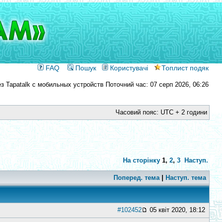
FAQ
Пошук
Користувачі
Топлист подяк
Поточний час: 07 серп 2026, 06:26
Часовий пояс: UTC + 2 години
На сторінку
1
,
2
,
3
Наступ.
Поперед. тема
|
Наступ. тема
#102452
05 квіт 2020, 18:12