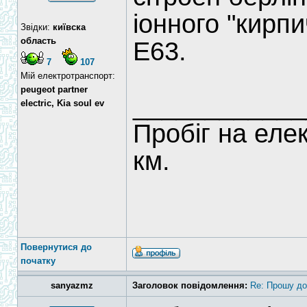
іонного "кирп
Звідки:
київска
область
E63.
7
107
Мій електротранспорт:
peugeot partner
____________
electric, Kia soul ev
Пробіг на еле
км.
Повернутися до
початку
sanyazmz
Заголовок повідомлення:
Re: Прошу до