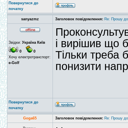
Повернутися до
початку
sanyazmz
Заголовок повідомлення:
Re: Прошу до
Проконсультув
і вирішив що 
Звідки:
Україна Київ
Тільки треба 
0
0
Хочу електротранспорт:
понизити напр
e-Golf
Повернутися до
початку
Goga65
Заголовок повідомлення:
Re: Прошу до