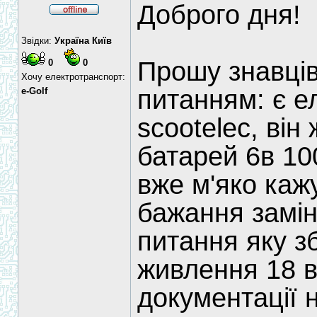
Доброго дня!
Звідки:
Україна Київ
Прошу знавців
0
0
Хочу електротранспорт:
питанням: є е
e-Golf
scootelec, він
батарей 6в 10
вже м'яко кажу
бажання заміни
питання яку з
живлення 18 в
документації 