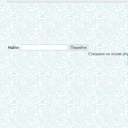
Найти:
Створено на основі
ph