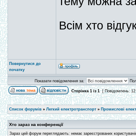
тему можна за
Всім хто відгу
Повернутися до
початку
Показати повідомлення за:
По
Сторінка
1
із
1
[ Повідомлень: 12
Список форумів
»
Легкий електротранспорт
»
Промислові елек
Хто зараз на конференції
Зараз цей форум переглядають: немає зареєстрованих користувачів 