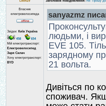
Leon29
Заголовок повідомлення:
Re: Прошу до
Власник
sanyazmz писа
електровелосипеда
Проконсульту
Звідки:
Київ Україна
людьми, і вир
458
654
EVE 105. Тіль
Мій електротранспорт:
Електровелосипед
зарядному пр
Заря Силач
Хочу електротранспорт:
21 вольта.
BYD
Дивіться по к
споживач. Якщ