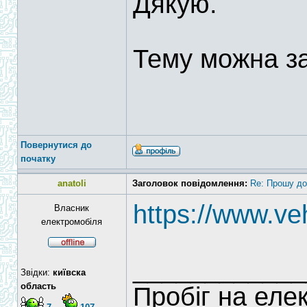
Дякую.
Тему можна за
Повернутися до
початку
anatoli
Заголовок повідомлення:
Re: Прошу до
https://www.ve
Власник
електромобіля
____________
Звідки:
київска
область
Пробіг на еле