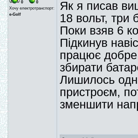
Як я писав ви
0
0
Хочу електротранспорт:
18 вольт, три 
e-Golf
Поки взяв 6 к
Підкинув наві
працює добре.
збирати батаре
Лишилось одн
пристроєм, по
зменшити напр