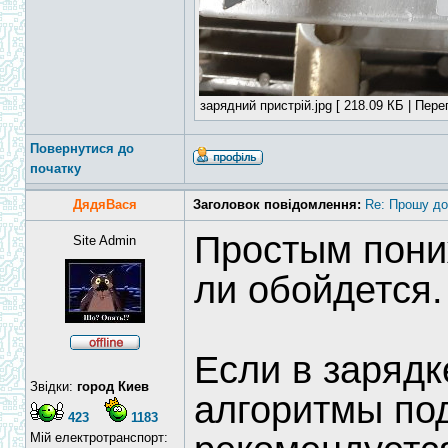
зарядний пристрій.jpg [ 218.09 КБ | Пере
Повернутися до
початку
ДядяВася
Заголовок повідомлення:
Re: Прошу до
Простым пони
Site Admin
ли обойдется.
Если в зарядк
Звідки:
город Киев
алгоритмы под
423
1183
Мій електротранспорт: