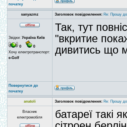
початку
sanyazmz
Заголовок повідомлення:
Re: Прошу до
Так, тут повні
"вкритие пока
Звідки:
Україна Київ
дивитись що м
0
0
Хочу електротранспорт:
e-Golf
Повернутися до
початку
anatoli
Заголовок повідомлення:
Re: Прошу до
батареї такі я
Власник
електромобіля
сітроен берлін