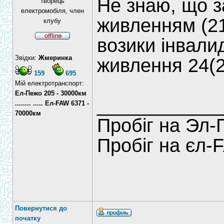
Не знаю, що з
Творець
електромобіля, член
живленням (21в
клубу
возики інвали
Звідки:
Жмеринка
живлення 24(2
159
695
Мій електротранспорт:
Ел-Пежо 205 - 30000км
____________
........ ..... Ел-FAW 6371 -
70000км
Пробіг на Эл-
Пробіг на єл-
Повернутися до
початку