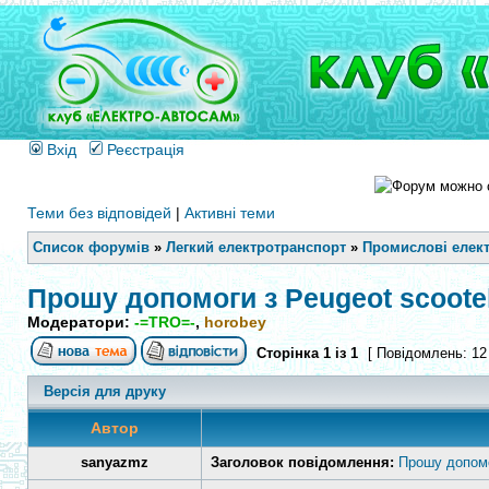
Вхід
Реєстрація
Теми без відповідей
|
Активні теми
Список форумів
»
Легкий електротранспорт
»
Промислові елек
Прошу допомоги з Peugeot scoote
Модератори:
-=TRO=-
,
horobey
Сторінка
1
із
1
[ Повідомлень: 12
Версія для друку
Автор
sanyazmz
Заголовок повідомлення:
Прошу допомо