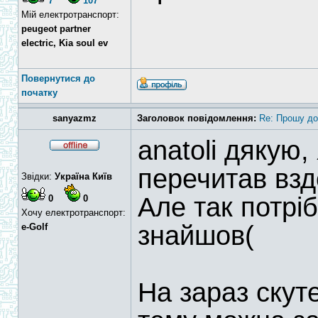
7
107
Мій електротранспорт:
peugeot partner
electric, Kia soul ev
Повернутися до
початку
sanyazmz
Заголовок повідомлення:
Re: Прошу до
anatoli дякую
перечитав взд
Звідки:
Україна Київ
Але так потріб
0
0
Хочу електротранспорт:
знайшов(
e-Golf
На зараз скут