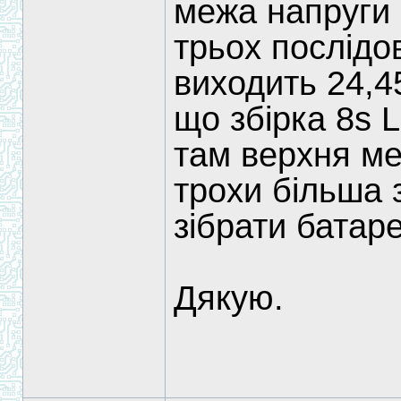
межа напруги 8
трьох послідо
виходить 24,45
що збірка 8s L
там верхня м
трохи більша 
зібрати батар
Дякую.