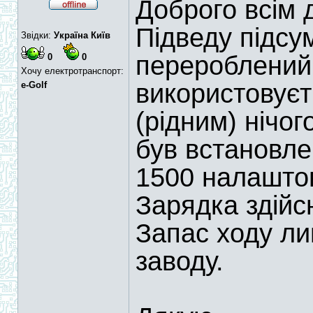
Доброго всім 
Підведу підсу
Звідки:
Україна Київ
перероблений 
0
0
Хочу електротранспорт:
використовуєт
e-Golf
(рідним) нічог
був встановле
1500 налаштов
Зарядка здійс
Запас ходу ли
заводу.