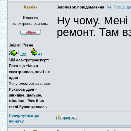
Karalex
Заголовок повідомлення:
Re: Прошу до
Ну чому. Мені
Власник
електровелосипеда
ремонт. Там в
Звідки:
Рівне
122
47
Мій електротранспорт:
Поки що тільки
електровело, хоч і не
один
Хочу електротранспорт:
Рухаюсь далі -
швидше, дальше,
міцніше...Вже й на
теслі буває катаюсь
Повернутися до
початку