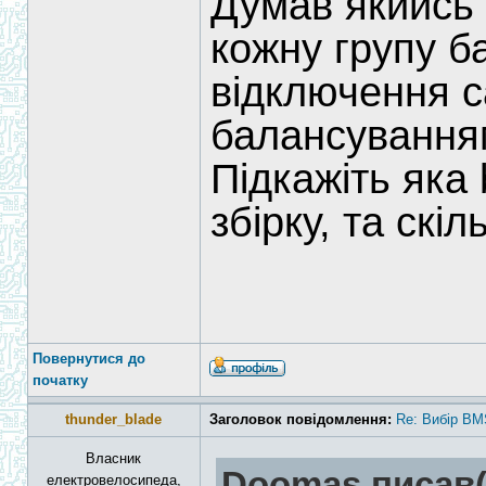
Думав якийсь
кожну групу б
відключення с
балансуванням
Підкажіть яка
збірку, та скі
Повернутися до
початку
thunder_blade
Заголовок повідомлення:
Re: Вибір BM
Власник
Doomas писав(
електровелосипеда,