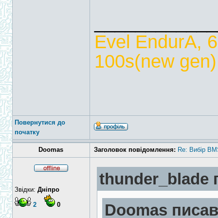
____________
Evel EndurA, 
100s(new gen),
Повернутися до
початку
Doomas
Заголовок повідомлення:
Re: Вибір BM
thunder_blade 
Звідки:
Дніпро
2
0
Doomas писав