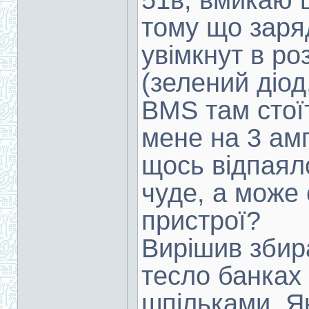
51в, вмикаю 
тому що заря
увімкнут в ро
(зелений діод
BMS там стоїт
мене на 3 амп
щось відпаял
чуде, а може
пристрої?
Вирішив збир
тесло банках
шпільками. Я