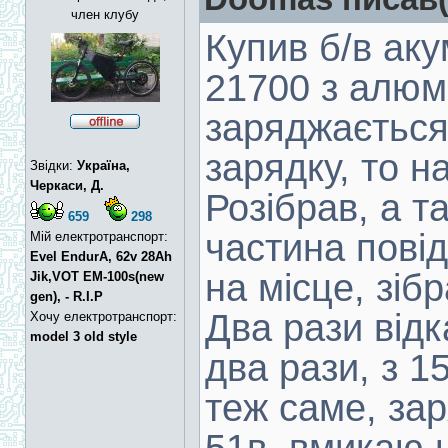
член клубу
Купив б/в аку
21700 з алюм
заряджається
зарядку, то н
Звідки:
Україна,
Черкаси, Д.
Розібрав, а т
659
298
частина повід
Мій електротранспорт:
Evel EndurA, 62v 28Ah
на місце, зіб
Jik,VOT EM-100s(new
gen), - R.I.P
Два рази відк
Хочу електротранспорт:
model 3 old style
два рази, з 1
теж саме, зар