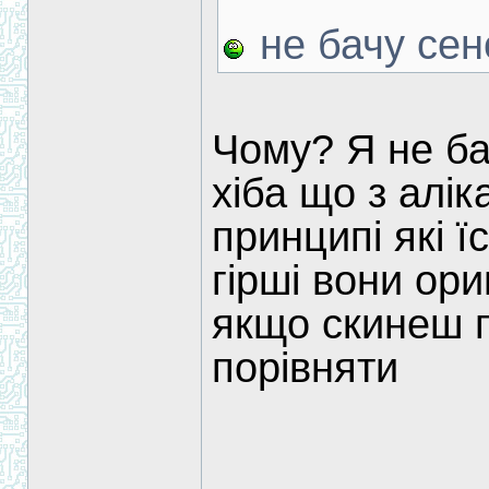
не бачу сен
Чому? Я не бач
хіба що з алі
принципі які ї
гірші вони ори
якщо скинеш 
порівняти