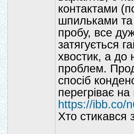
контактами (п
шпильками та 
пробу, все ду
затягується г
хвостик, а до
проблем. Прод
спосіб конден
перегріває на 
https://ibb.co
Хто стикався 