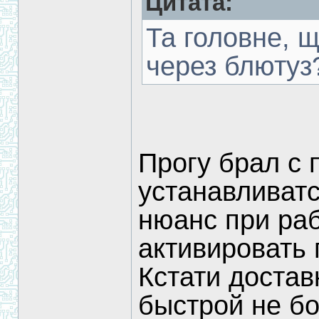
Цитата:
Та головне, щ
через блютуз
Прогу брал с 
устанавливатс
нюанс при ра
активировать 
Кстати достав
быстрой не бо