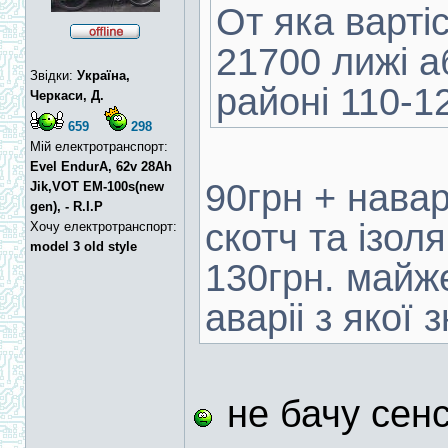
От яка варті
21700 лижі а
Звідки:
Україна,
районі 110-1
Черкаси, Д.
659
298
Мій електротранспорт:
Evel EndurA, 62v 28Ah
90грн + нава
Jik,VOT EM-100s(new
gen), - R.I.P
скотч та ізол
Хочу електротранспорт:
model 3 old style
130грн. майже
аваріі з якої з
не бачу сен