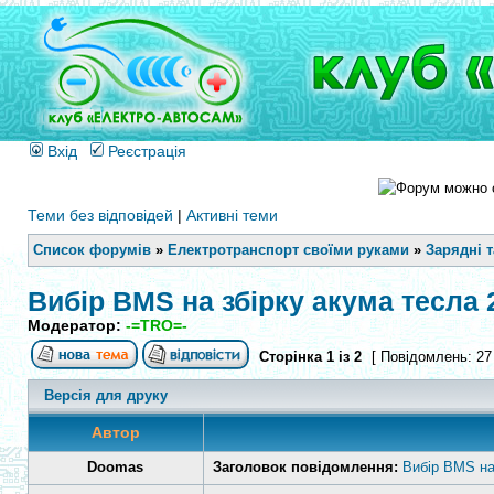
Вхід
Реєстрація
Теми без відповідей
|
Активні теми
Список форумів
»
Електротранспорт своїми руками
»
Зарядні 
Вибір BMS на збірку акума тесла 
Модератор:
-=TRO=-
Сторінка
1
із
2
[ Повідомлень: 27
Версія для друку
Автор
Doomas
Заголовок повідомлення:
Вибір BMS на