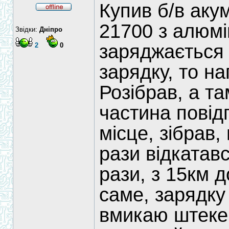
Купив б/в акум
21700 з алюмі
Звідки:
Дніпро
заряджається 
2
0
зарядку, то на
Розібрав, а та
частина повід
місце, зібрав,
рази відкатавс
рази, з 15км д
саме, зарядку
вмикаю штекер