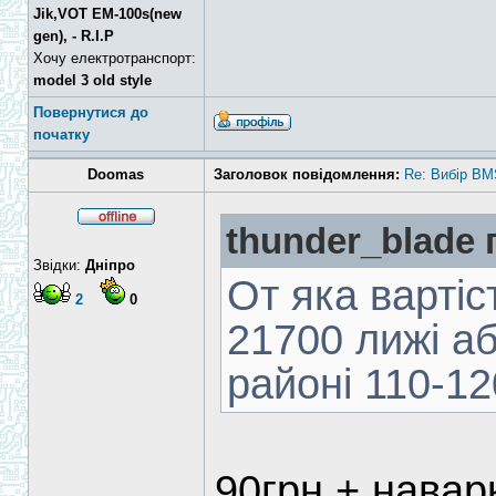
Jik,VOT EM-100s(new
gen), - R.I.P
Хочу електротранспорт:
model 3 old style
Повернутися до
початку
Doomas
Заголовок повідомлення:
Re: Вибір BM
thunder_blade 
Звідки:
Дніпро
От яка вартіс
2
0
21700 лижі а
районі 110-12
90грн + навар