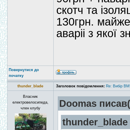
скотч та ізоля
130грн. майже
аваріі з якої зн
Повернутися до
початку
thunder_blade
Заголовок повідомлення:
Re: Вибір BM
Власник
Doomas писав(
електровелосипеда,
член клубу
thunder_blade