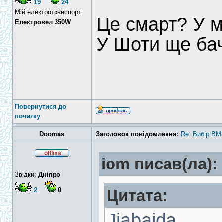
19
24
Мій електротранспорт:
Це смарт? У м
Електровел 350W
У Шоти ще ба
Повернутися до
початку
Doomas
Заголовок повідомлення:
Re: Вибір BM
iom писав(ла):
Звідки:
Дніпро
2
0
Цитата:
Jiabaida