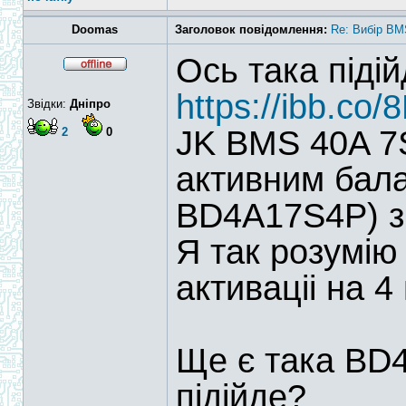
Doomas
Заголовок повідомлення:
Re: Вибір BM
Ось така піді
https://ibb.co
Звідки:
Дніпро
JK BMS 40A 7S
2
0
активним бала
BD4A17S4P) з
Я так розумію
активаціі на 4
Ще є така BD
підійде?