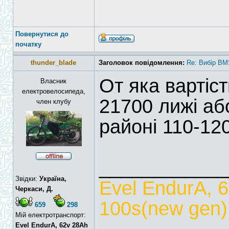
Повернутися до
початку
thunder_blade
Заголовок повідомлення:
Re: Вибір BM
От яка вартіс
Власник
електровелосипеда,
21700 лижі аб
член клубу
районі 110-12
____________
Звідки:
Україна,
Evel EndurA, 
Черкаси, Д.
100s(new gen),
659
298
Мій електротранспорт:
Evel EndurA, 62v 28Ah