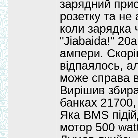
зарядний прис
розетку та не 
коли зарядка 
"Jiabaida!" 20
ампери. Скорі
відпаялось, а
може справа в
Вирішив збира
банках 21700,
Яка BMS підій
мотор 500 wat