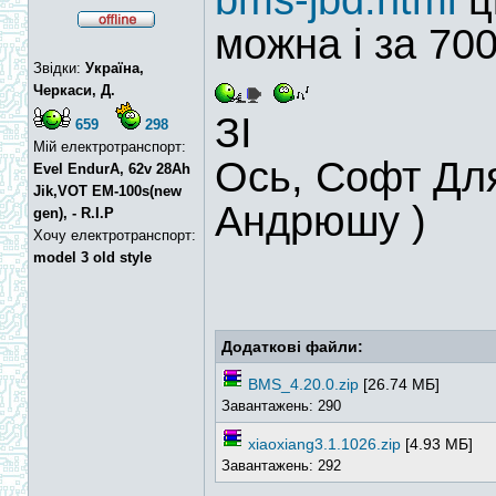
bms-jbd.html
ц
можна і за 70
Звідки:
Україна,
Черкаси, Д.
ЗІ
659
298
Мій електротранспорт:
Ось, Софт Для 
Evel EndurA, 62v 28Ah
Jik,VOT EM-100s(new
Андрюшу )
gen), - R.I.P
Хочу електротранспорт:
model 3 old style
Додаткові файли:
BMS_4.20.0.zip
[26.74 МБ]
Завантажень: 290
xiaoxiang3.1.1026.zip
[4.93 МБ]
Завантажень: 292