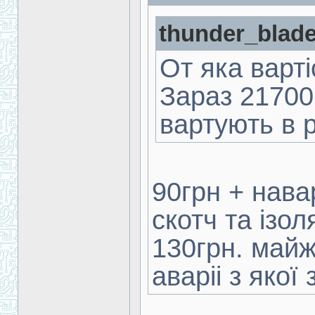
thunder_blade
От яка варт
Зараз 21700
вартують в 
90грн + нава
скотч та ізол
130грн. майж
аваріі з якої 