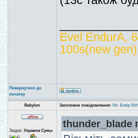
(13с також бу
____________
Evel EndurA, 
100s(new gen),
Повернутися до
початку
Babylon
Заголовок повідомлення:
Re: Вибір BM
thunder_blade 
Звідки:
Украина Сумы