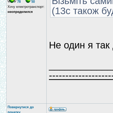
Візьміть сам
78
50
Хочу електротранспорт:
(13с також бу
неопределился
Не один я так
____________
-------------------
Повернутися до
початку