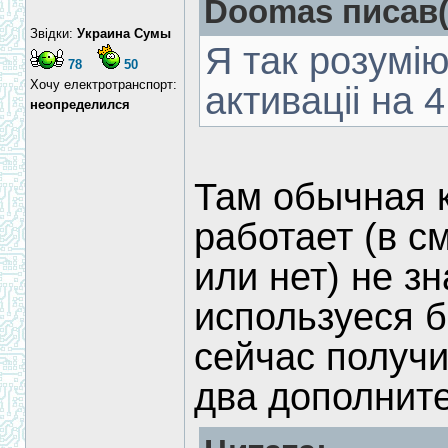
Doomas писав(
Звідки:
Украина Сумы
Я так розумі
78
50
Хочу електротранспорт:
активаціі на 
неопределился
Там обычная к
работает (в с
или нет) не з
используеся б
сейчас получи
два дополните