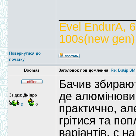
____________
Evel EndurA, 
100s(new gen),
Повернутися до
початку
Doomas
Заголовок повідомлення:
Re: Вибір BM
Бачив збираю
де алюмінюви
Звідки:
Дніпро
практично, ал
2
0
грітися та поп
варіантів, с 