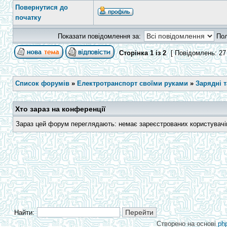
Повернутися до
початку
Показати повідомлення за:
По
Сторінка
1
із
2
[ Повідомлень: 27
Список форумів
»
Електротранспорт своїми руками
»
Зарядні 
Хто зараз на конференції
Зараз цей форум переглядають: немає зареєстрованих користувачів 
Найти:
Створено на основі
ph