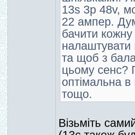
13s 3p 48v, м
22 ампер. Д
бачити кожну 
налаштувати 
та щоб з бала
цьому сенс? 
оптімальна в 
тощо.
Візьміть сами