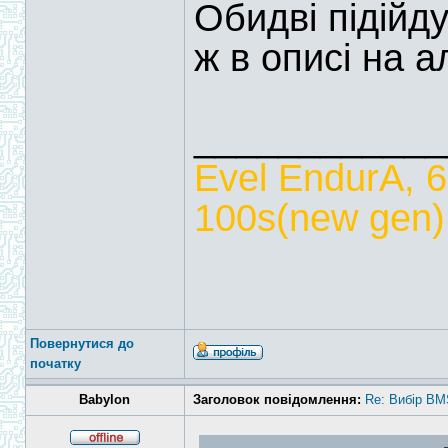
Обидві підійд
ж в описі на ал
____________
Evel EndurA, 
100s(new gen),
Повернутися до
початку
Babylon
Заголовок повідомлення:
Re: Вибір BM