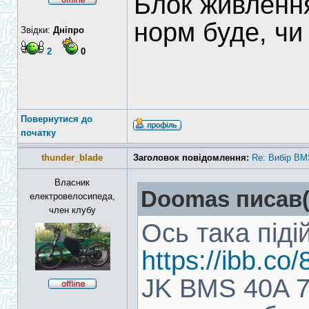
Блок живлення
норм буде, ч
Звідки:
Дніпро
2
0
Повернутися до
початку
thunder_blade
Заголовок повідомлення:
Re: Вибір BM
Власник
Doomas писав(
електровелосипеда,
член клубу
Ось така піді
https://ibb.c
JK BMS 40A 7S