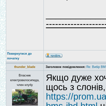
____________
-------------------
Повернутися до
початку
thunder_blade
Заголовок повідомлення:
Re: Вибір BM
Якщо дуже хоч
Власник
електровелосипеда,
щось з слонів
член клубу
https://prom.u