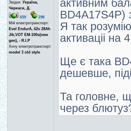
активним бал
Звідки:
Україна,
Черкаси, Д.
BD4A17S4P) з
659
298
Я так розумі
Мій електротранспорт:
Evel EndurA, 62v 28Ah
активаціі на 
Jik,VOT EM-100s(new
gen), - R.I.P
Хочу електротранспорт:
model 3 old style
Ще є така B
дешевше, під
Та головне, щ
через блютуз