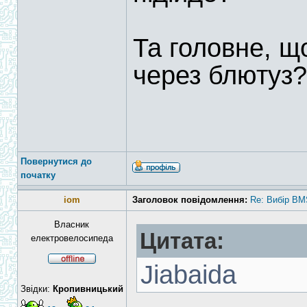
Та головне, щ
через блютуз?
Повернутися до
початку
iom
Заголовок повідомлення:
Re: Вибір BM
Власник
Цитата:
електровелосипеда
Jiabaida
Звідки:
Кропивницький