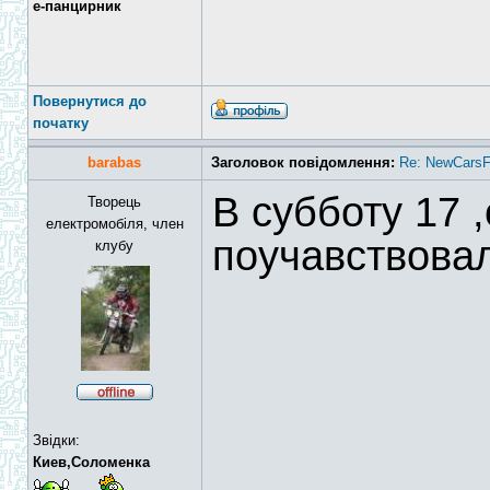
е-панцирник
Повернутися до
початку
barabas
Заголовок повідомлення:
Re: NewCarsF
В субботу 17 
Творець
електромобіля, член
поучавствовал
клубу
Звідки:
Киев,Соломенка