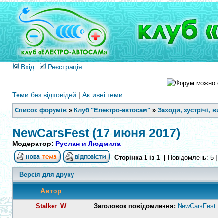
Вхід
Реєстрація
Теми без відповідей
|
Активні теми
Список форумів
»
Клуб "Електро-автосам"
»
Заходи, зустрічі, в
NewCarsFest (17 июня 2017)
Модератор:
Руслан и Людмила
Сторінка
1
із
1
[ Повідомлень: 5 
Версія для друку
Автор
Stalker_W
Заголовок повідомлення:
NewCarsFest 