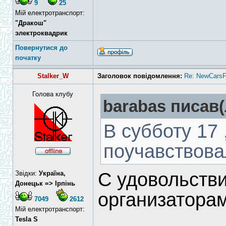
9
25
Мій електротранспорт:
"Дракош"
электроквадрик
Повернутися до
початку
Stalker_W
Заголовок повідомлення:
Re: NewCarsF
Голова клубу
barabas писав(
В субботу 17
поучавствова
С удовольств
Звідки:
Україна,
Донецьк => Ірпінь
организаторам
7049
2612
Мій електротранспорт:
Tesla S