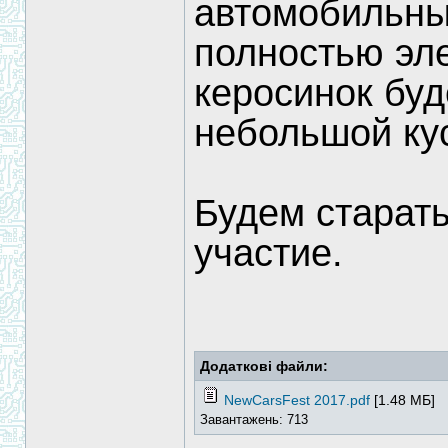
автомобильны
полностью эле
керосинок буд
небольшой ку
Будем старать
участие.
Додаткові файли:
NewCarsFest 2017.pdf
[1.48 МБ]
Завантажень: 713