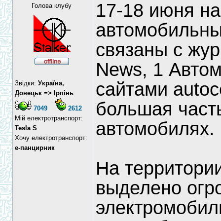
17-18 июня н
Голова клубу
автомобильны
связаны с жур
News, 1 Автом
сайтами autoce
Звідки:
Україна,
Донецьк => Ірпінь
большая част
7049
2612
Мій електротранспорт:
автомобилях.
Tesla S
Хочу електротранспорт:
е-панцирник
На территори
выделено огр
электромобили