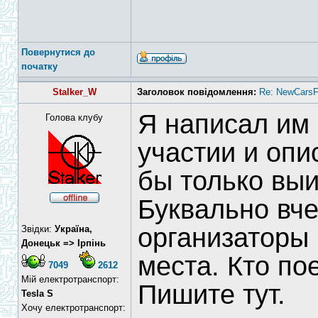
Повернутися до
початку
Stalker_W
Заголовок повідомлення:
Re: NewCarsF
Я написал им
Голова клубу
участии и опи
бы только выи
Буквально вче
организаторы 
Звідки:
Україна,
Донецьк => Ірпінь
места. Кто по
7049
2612
Мій електротранспорт:
Пишите тут.
Tesla S
Хочу електротранспорт: