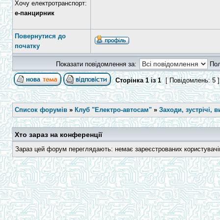
Хочу електротранспорт:
е-панцирник
Повернутися до
початку
Показати повідомлення за:
По
Сторінка
1
із
1
[ Повідомлень: 5 
Список форумів
»
Клуб "Електро-автосам"
»
Заходи, зустрічі, в
Хто зараз на конференції
Зараз цей форум переглядають: немає зареєстрованих користувачів 