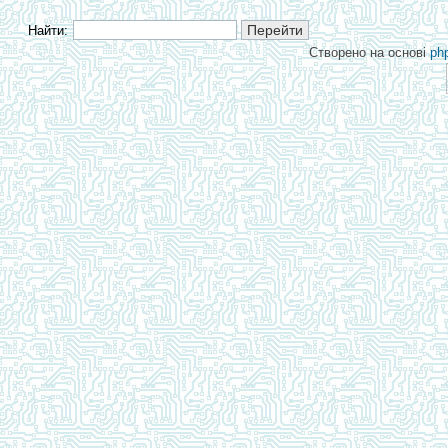
Найти:
Створено на основі
ph