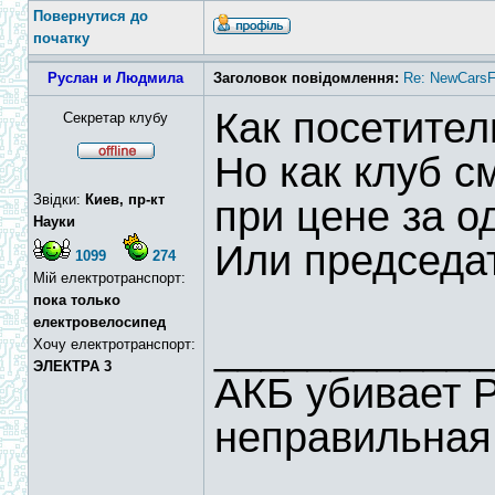
Повернутися до
початку
Руслан и Людмила
Заголовок повідомлення:
Re: NewCarsF
Как посетител
Секретар клубу
Но как клуб с
Звідки:
Киев, пр-кт
при цене за о
Науки
Или председа
1099
274
Мій електротранспорт:
пока только
електровелосипед
____________
Хочу електротранспорт:
ЭЛЕКТРА 3
АКБ убивает 
неправильная