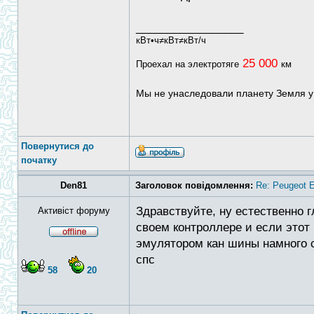
_________________
кВт•ч≠кВт≠кВт/ч
25 000
Проехал на электротяге
км
Мы не унаследовали планету Земля у
Повернутися до
початку
Den81
Заголовок повідомлення:
Re: Peugeot E
Здравствуйте, ну естественно 
Активіст форуму
своем контроллере и если этот 
эмулятором кан шины намного с
спс
58
20