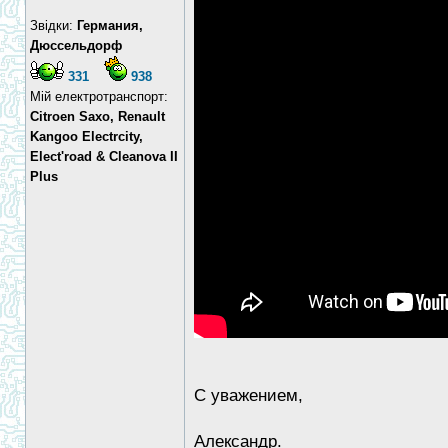
Звідки:
Германия,
Дюссельдорф
331
938
Мій електротранспорт:
Citroen Saxo, Renault
Kangoo Electrcity,
Elect'road & Cleanova II
Plus
С уважением,
Александр.