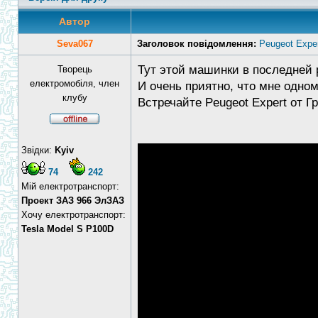
Автор
Seva067
Заголовок повідомлення:
Peugeot Exper
Тут этой машинки в последней 
Творець
електромобіля, член
И очень приятно, что мне одно
клубу
Встречайте Peugeot Expert от Г
Звідки:
Kyiv
74
242
Мій електротранспорт:
Проект ЗАЗ 966 ЭлЗАЗ
Хочу електротранспорт:
Tesla Model S P100D