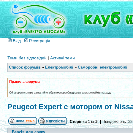
Вхід
Реєстрація
Теми без відповідей
|
Активні теми
Список форумів
»
Електромобілі
»
Саморобні електромобілі
Правила форума
Обговорення лише самостійно зібраних/переобладнаних електромобілів на ходу
Peugeot Expert с мотором от Nissan
Сторінка
1
із
3
[ Повідомлень: 33
Версія для друку