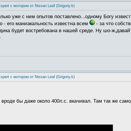
xpert с мотором от Nissan Leaf (Grigoriy.k)
лько уже с ним опытов поставлено...одному Богу извест
го - его маниакальность известна всем
- за что собст
одика будет востребована в нашей среде. Ну шо-ж,дава
)
xpert с мотором от Nissan Leaf (Grigoriy.k)
вроде бы даже около 400л.с. вкачивал. Там так же сам