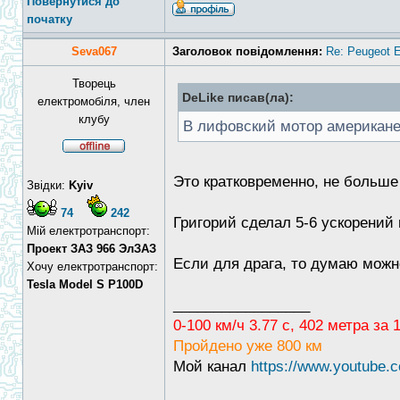
Повернутися до
початку
Seva067
Заголовок повідомлення:
Re: Peugeot E
Творець
DeLike писав(ла):
електромобіля, член
клубу
В лифовский мотор американец
Это кратковременно, не больше
Звідки:
Kyiv
74
242
Григорий сделал 5-6 ускорений
Мій електротранспорт:
Проект ЗАЗ 966 ЭлЗАЗ
Если для драга, то думаю можно 
Хочу електротранспорт:
Tesla Model S P100D
_________________
0-100 км/ч 3.77 с, 402 метра за
Пройдено уже 800 км
Мой канал
https://www.youtub