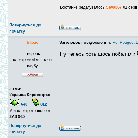
Востаннє редагувалось
Seva067
01 серп 
Повернутися до
початку
babac
Заголовок повідомлення:
Re: Peugeot E
Творець
Ну теперь хоть щось побачили
електромобіля, член
клубу
Звідки:
Украина.Кировоград
640
812
Мій електротранспорт:
ЗАЗ 965
Повернутися до
початку