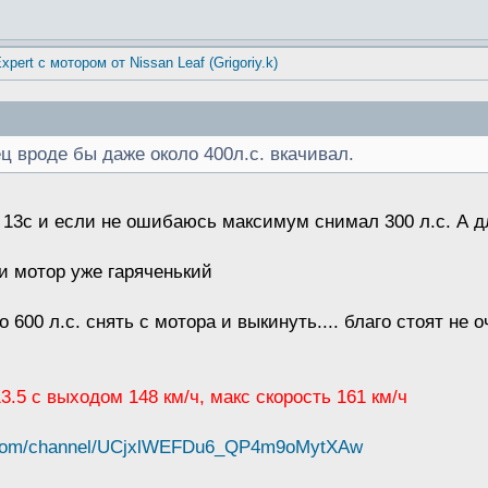
xpert с мотором от Nissan Leaf (Grigoriy.k)
 вроде бы даже около 400л.с. вкачивал.
 13с и если не ошибаюсь максимум снимал 300 л.с. А д
 и мотор уже гаряченький
600 л.с. снять с мотора и выкинуть.... благо стоят не о
 13.5 с выходом 148 км/ч, макс скорость 161 км/ч
e.com/channel/UCjxlWEFDu6_QP4m9oMytXAw