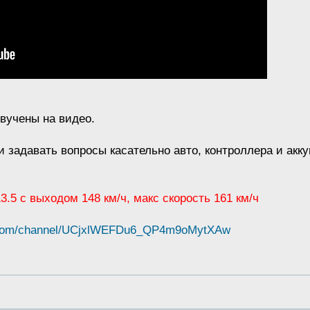
звучены на видео.
и задавать вопросы касательно авто, контроллера и акк
 13.5 с выходом 148 км/ч, макс скорость 161 км/ч
e.com/channel/UCjxlWEFDu6_QP4m9oMytXAw