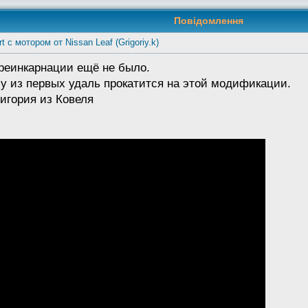
Повідомлення
t с мотором от Nissan Leaf (Grigoriy.k)
реинкарнации ещё не было.
му из первых удаль прокатится на этой модификации.
ригория из Ковеля