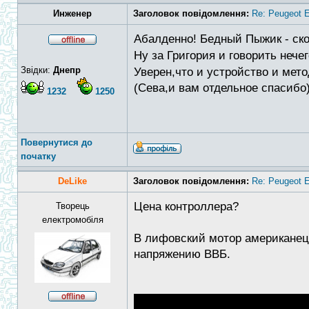
Инженер
Заголовок повідомлення:
Re: Peugeot E
Абалденно! Бедный Пыжик - ско
Ну за Григория и говорить нече
Звідки:
Днепр
Уверен,что и устройство и мет
(Сева,и вам отдельное спасибо
1232
1250
Повернутися до
початку
DeLike
Заголовок повідомлення:
Re: Peugeot E
Цена контроллера?
Творець
електромобіля
В лифовский мотор американец 
напряжению ВВБ.