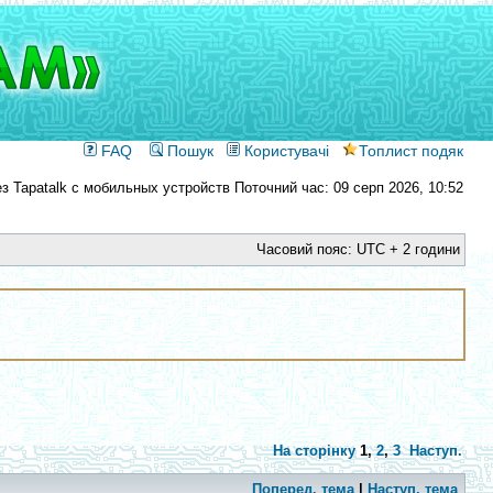
FAQ
Пошук
Користувачі
Топлист подяк
Поточний час: 09 серп 2026, 10:52
Часовий пояс: UTC + 2 години
На сторінку
1
,
2
,
3
Наступ.
Поперед. тема
|
Наступ. тема