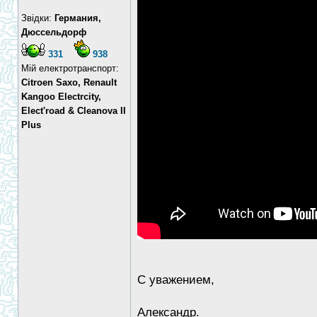
Звідки:
Германия,
Дюссельдорф
331
938
Мій електротранспорт:
Citroen Saxo, Renault
Kangoo Electrcity,
Elect'road & Cleanova II
Plus
С уважением,
Александр.