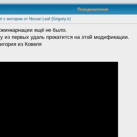
Повідомлення
t с мотором от Nissan Leaf (Grigoriy.k)
реинкарнации ещё не было.
му из первых удаль прокатится на этой модификации.
ригория из Ковеля