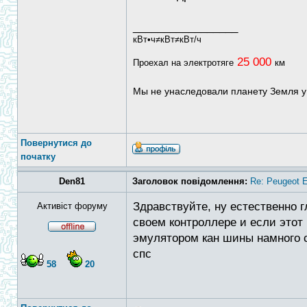
_________________
кВт•ч≠кВт≠кВт/ч
25 000
Проехал на электротяге
км
Мы не унаследовали планету Земля у
Повернутися до
початку
Den81
Заголовок повідомлення:
Re: Peugeot E
Здравствуйте, ну естественно 
Активіст форуму
своем контроллере и если этот 
эмулятором кан шины намного с
спс
58
20