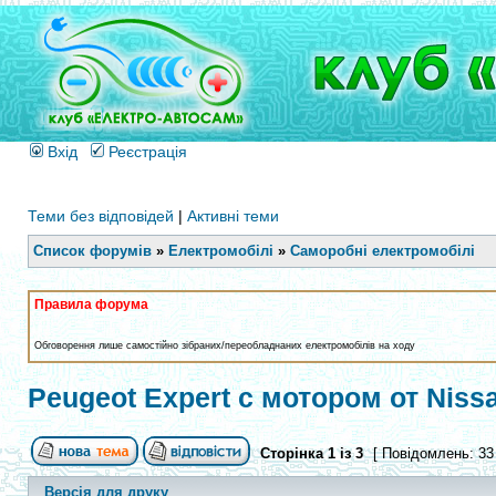
Вхід
Реєстрація
Теми без відповідей
|
Активні теми
Список форумів
»
Електромобілі
»
Саморобні електромобілі
Правила форума
Обговорення лише самостійно зібраних/переобладнаних електромобілів на ходу
Peugeot Expert с мотором от Nissan
Сторінка
1
із
3
[ Повідомлень: 33
Версія для друку