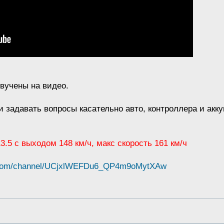
звучены на видео.
и задавать вопросы касательно авто, контроллера и акк
 13.5 с выходом 148 км/ч, макс скорость 161 км/ч
e.com/channel/UCjxlWEFDu6_QP4m9oMytXAw