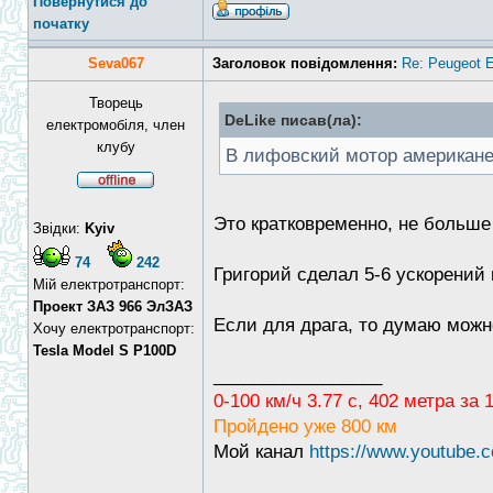
Повернутися до
початку
Seva067
Заголовок повідомлення:
Re: Peugeot E
Творець
DeLike писав(ла):
електромобіля, член
клубу
В лифовский мотор американец
Это кратковременно, не больше
Звідки:
Kyiv
74
242
Григорий сделал 5-6 ускорений
Мій електротранспорт:
Проект ЗАЗ 966 ЭлЗАЗ
Если для драга, то думаю можно 
Хочу електротранспорт:
Tesla Model S P100D
_________________
0-100 км/ч 3.77 с, 402 метра за
Пройдено уже 800 км
Мой канал
https://www.youtub