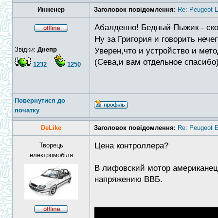
Инженер
Заголовок повідомлення:
Re: Peugeot E
Абалденно! Бедный Пыжик - ско
Ну за Григория и говорить нече
Звідки:
Днепр
Уверен,что и устройство и мет
(Сева,и вам отдельное спасибо
1232
1250
Повернутися до
початку
DeLike
Заголовок повідомлення:
Re: Peugeot E
Цена контроллера?
Творець
електромобіля
В лифовский мотор американец 
напряжению ВВБ.