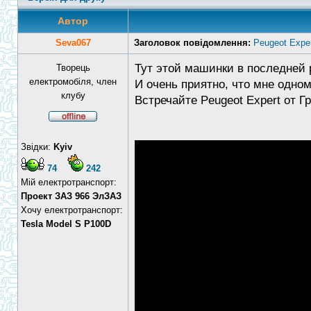
Автор
Seva067
Заголовок повідомлення:
Peugeot Exper
Тут этой машинки в последней 
Творець
електромобіля, член
И очень приятно, что мне одно
клубу
Встречайте Peugeot Expert от Г
Звідки:
Kyiv
74
242
Мій електротранспорт:
Проект ЗАЗ 966 ЭлЗАЗ
Хочу електротранспорт:
Tesla Model S P100D