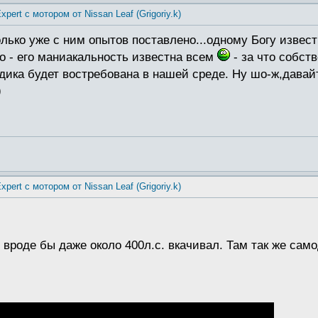
xpert с мотором от Nissan Leaf (Grigoriy.k)
лько уже с ним опытов поставлено...одному Богу извест
го - его маниакальность известна всем
- за что собст
одика будет востребована в нашей среде. Ну шо-ж,дава
)
xpert с мотором от Nissan Leaf (Grigoriy.k)
вроде бы даже около 400л.с. вкачивал. Там так же сам