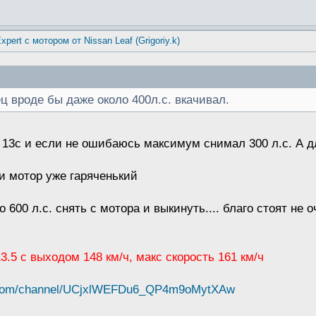
xpert с мотором от Nissan Leaf (Grigoriy.k)
 вроде бы даже около 400л.с. вкачивал.
 13с и если не ошибаюсь максимум снимал 300 л.с. А д
 и мотор уже гаряченький
600 л.с. снять с мотора и выкинуть.... благо стоят не о
 13.5 с выходом 148 км/ч, макс скорость 161 км/ч
e.com/channel/UCjxlWEFDu6_QP4m9oMytXAw