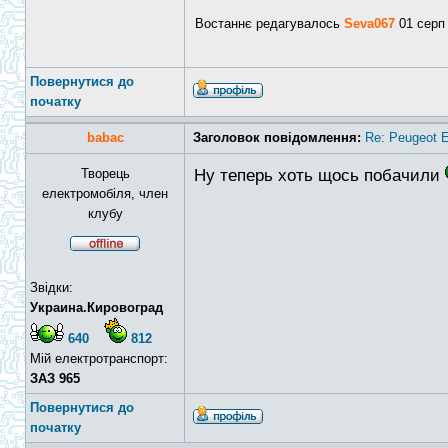
Востаннє редагувалось
Seva067
01 серп 
Повернутися до
початку
babac
Заголовок повідомлення:
Re: Peugeot E
Творець
Ну теперь хоть щось побачили
електромобіля, член
клубу
Звідки:
Украина.Кировоград
640
812
Мій електротранспорт:
ЗАЗ 965
Повернутися до
початку