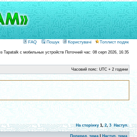
FAQ
Пошук
Користувачі
Топлист подяк
Поточний час: 08 серп 2026, 16:35
Часовий пояс: UTC + 2 години
На сторінку
1
,
2
,
3
Наступ.
Поперед. тема
|
Наступ. тема