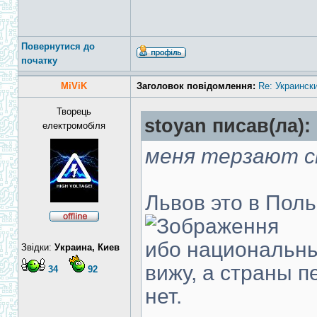
Повернутися до
початку
MiViK
Заголовок повідомлення:
Re: Украинск
Творець
stoyan писав(ла):
електромобіля
меня терзают с
Львов это в Пол
ибо национальны
Звідки:
Украина, Киев
вижу, а страны п
34
92
нет.