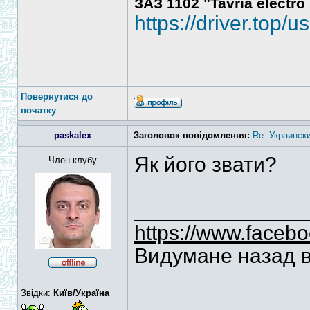
ЗАЗ 1102 "Tavria electro
https://driver.top/u
Повернутися до
початку
paskalex
Заголовок повідомлення:
Re: Украинск
Як його звати?
Член клубу
______________
https://www.faceb
Видумане назад 
Звідки:
Київ/Україна