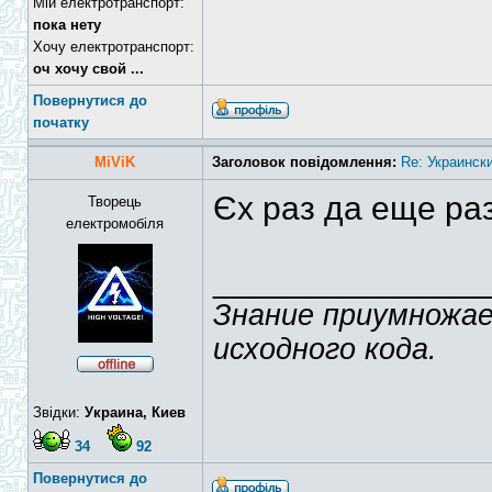
Мій електротранспорт:
пока нету
Хочу електротранспорт:
оч хочу свой ...
Повернутися до
початку
MiViK
Заголовок повідомлення:
Re: Украинск
Єх раз да еще раз.
Творець
електромобіля
______________
Знание приумножае
исходного кода.
Звідки:
Украина, Киев
34
92
Повернутися до