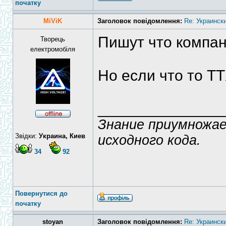
початку
MiViK
Заголовок повідомлення:
Re: Украинск
Пишут что компан
Творець
електромобіля
Но если что то ТТ
______________
Знание приумножае
Звідки:
Украина, Киев
исходного кода.
34
92
Повернутися до
початку
stoyan
Заголовок повідомлення:
Re: Украинск