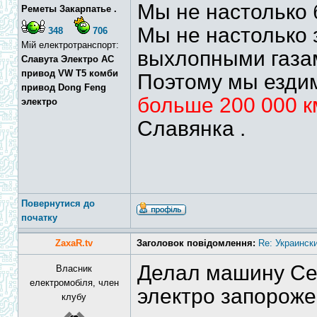
Мы не настолько б
Реметы Закарпатье .
Мы не настолько 
348
706
Мій електротранспорт:
выхлопными газам
Славута Электро АС
привод VW T5 комби
Поэтому мы ездим
привод Dong Feng
больше 200 000 к
электро
Славянка .
Повернутися до
початку
ZaxaR.tv
Заголовок повідомлення:
Re: Украинск
Делал машину Се
Власник
електромобіля, член
электро запороже
клубу