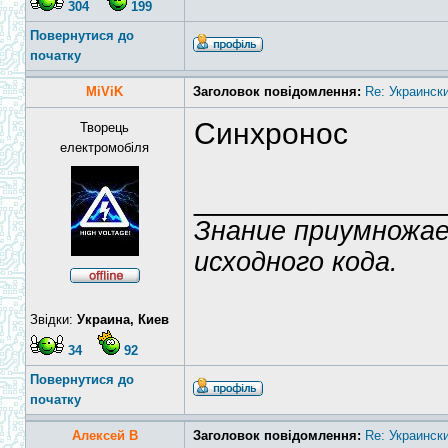
304
199
Повернутися до
початку
MiViK
Заголовок повідомлення:
Re: Украинск
Синхронос
Творець
електромобіля
______________
Знание приумножае
исходного кода.
Звідки:
Украина, Киев
34
92
Повернутися до
початку
Алексей В
Заголовок повідомлення:
Re: Украинск