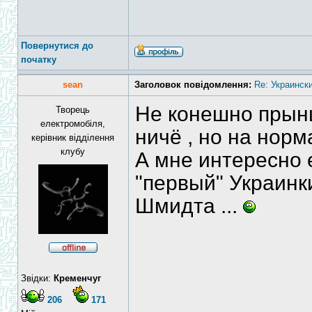
Повернутися до
початку
sean
Заголовок повідомлення:
Re: Украинск
Не конешно прын
Творець
електромобіля,
ничё , но на нор
керівник відділення
клубу
А мне интересно е
"первый" Украинк
Шмидта ...
Звідки:
Кременчуг
206
171