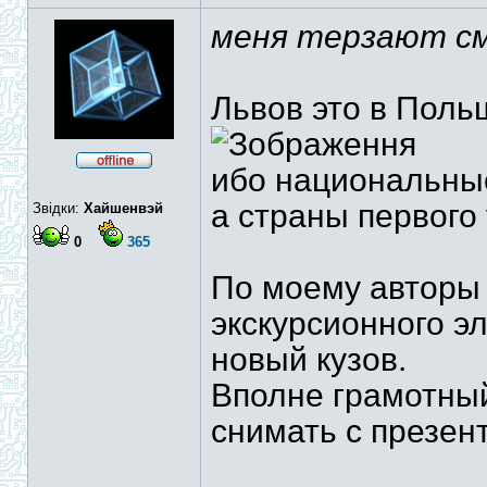
меня терзают см
Львов это в Поль
ибо национальные
а страны первого 
Звідки:
Хайшенвэй
0
365
По моему авторы 
экскурсионного э
новый кузов.
Вполне грамотный
снимать с презен