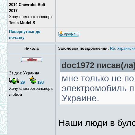
2014,Chevrolet Bolt
2017
Хочу електротранспорт:
Tesla Model S
Повернутися до
початку
Никола
Заголовок повідомлення:
Re: Украинск
doc1972 писав(ла)
Звідки:
Украина
мне только не п
29
193
электромобиль п
Хочу електротранспорт:
любой
Украине.
Наши люди в булоч