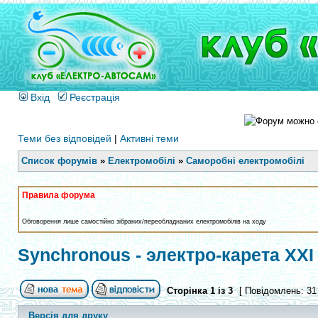
Вхід
Реєстрація
Теми без відповідей
|
Активні теми
Список форумів
»
Електромобілі
»
Саморобні електромобілі
Правила форума
Обговорення лише самостійно зібраних/переобладнаних електромобілів на ходу
Synchronous - электро-карета XXI
Сторінка
1
із
3
[ Повідомлень: 31
Версія для друку