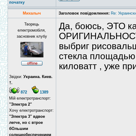
початку
Михалыч
Заголовок повідомлення:
Re: Украинск
Да, боюсь, ЭТО ка
Творець
електромобіля,
ОРИГИНАЛЬНОС
засновник клубу
выбриг рисовальщ
стекла площадью 
киловатт , уже при 
Звідки:
Украина. Киев.
†.
872
1389
Мій електротранспорт:
"Электра 2"
Хочу електротранспорт:
"Электра 3" вдвое
легче, но с втрое
бОльшим
солнцеобеспечением