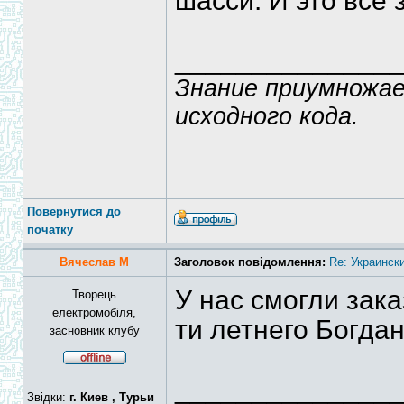
шасси. И это все 
______________
Знание приумножае
исходного кода.
Повернутися до
початку
Вячеслав М
Заголовок повідомлення:
Re: Украинск
У нас смогли зака
Творець
електромобіля,
ти летнего Богдан
засновник клубу
______________
Звідки:
г. Киев , Турьи