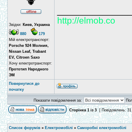
______________
http://elmob.co
Звідки:
Киев, Украина
880
179
Мій електротранспорт:
Porsche 924 Молния,
Nissan Leaf, Trabant
EV, Citroen Saxo
Хочу електротранспорт:
Прототип Народного
ЭМ
Повернутися до
початку
Показати повідомлення за:
По
Сторінка
1
із
3
[ Повідомлень: 31
Список форумів
»
Електромобілі
»
Саморобні електромобілі