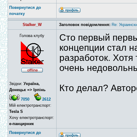
Повернутися до
початку
Stalker_W
Заголовок повідомлення:
Re: Украинск
Сто первый первы
Голова клубу
концепции стал н
разработок. Хотя 
очень недовольн
Звідки:
Україна,
Кто делал? Автор
Донецьк => Ірпінь
7050
2612
Мій електротранспорт:
Tesla S
Хочу електротранспорт:
е-панцирник
Повернутися до