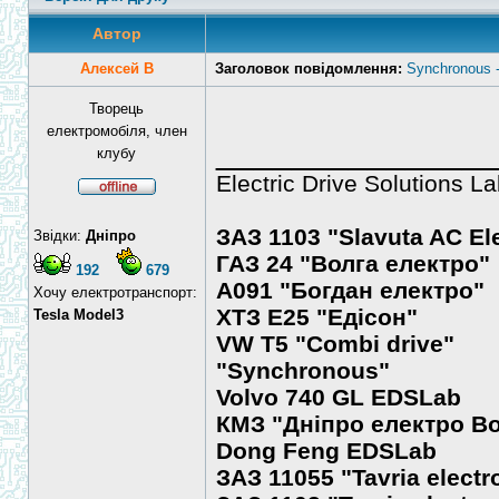
Автор
Алексей В
Заголовок повідомлення:
Synchronous 
Творець
електромобіля, член
______________
клубу
Electric Drive Solutions 
ЗАЗ 1103 "Slavuta AC Ele
Звідки:
Дніпро
ГАЗ 24 "Волга електро"
192
679
А091 "Богдан електро"
Хочу електротранспорт:
ХТЗ Е25 "Едісон"
Tesla Model3
VW T5 "Combi drive"
"Synchronous"
Volvo 740 GL EDSLab
КМЗ "Дніпро електро Bo
Dong Feng EDSLab
ЗАЗ 11055 "Tavria electr