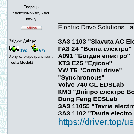
Творець
електромобіля, член
______________
клубу
Electric Drive Solutions 
ЗАЗ 1103 "Slavuta AC Ele
Звідки:
Дніпро
ГАЗ 24 "Волга електро"
192
679
А091 "Богдан електро"
Хочу електротранспорт:
ХТЗ Е25 "Едісон"
Tesla Model3
VW T5 "Combi drive"
"Synchronous"
Volvo 740 GL EDSLab
КМЗ "Дніпро електро Bo
Dong Feng EDSLab
ЗАЗ 11055 "Tavria electr
ЗАЗ 1102 "Tavria electro
https://driver.top/u