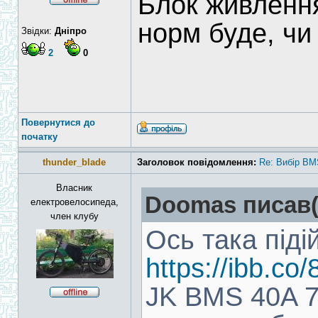
Блок живлення
норм буде, ч
Звідки:
Дніпро
2
0
Повернутися до
початку
thunder_blade
Заголовок повідомлення:
Re: Вибір BM
Власник
Doomas писав(
електровелосипеда,
член клубу
Ось така піді
https://ibb.c
JK BMS 40A 7S