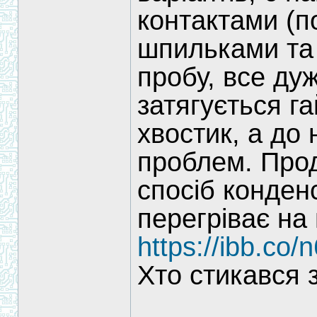
контактами (п
шпильками та 
пробу, все ду
затягується г
хвостик, а до
проблем. Прод
спосіб конден
перегріває на 
https://ibb.co
Хто стикався 