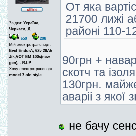
От яка варті
21700 лижі а
Звідки:
Україна,
районі 110-1
Черкаси, Д.
659
298
Мій електротранспорт:
Evel EndurA, 62v 28Ah
90грн + нава
Jik,VOT EM-100s(new
gen), - R.I.P
скотч та ізол
Хочу електротранспорт:
model 3 old style
130грн. майже
аваріі з якої з
не бачу сен