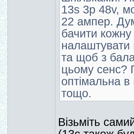
13s 3p 48v, м
22 ампер. Д
бачити кожну 
налаштувати 
та щоб з бала
цьому сенс? 
оптімальна в 
тощо.
Візьміть сами