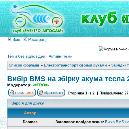
Вхід
Реєстрація
Теми без відповідей
|
Активні теми
Список форумів
»
Електротранспорт своїми руками
»
Зарядні 
Вибір BMS на збірку акума тесла 
Модератор:
-=TRO=-
Сторінка
1
із
2
[ Повідомлень: 27
Версія для друку
Автор
Doomas
Заголовок повідомлення:
Вибір BMS на