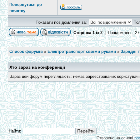
Повернутися до
початку
Показати повідомлення за:
По
Сторінка
1
із
2
[ Повідомлень: 27
Список форумів
»
Електротранспорт своїми руками
»
Зарядні 
Хто зараз на конференції
Зараз цей форум переглядають: немає зареєстрованих користувачів 
Найти:
Створено на основі
ph