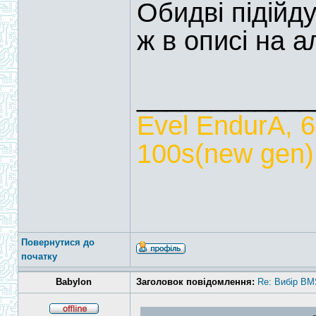
Обидві підійд
ж в описі на ал
____________
Evel EndurA, 
100s(new gen),
Повернутися до
початку
Babylon
Заголовок повідомлення:
Re: Вибір BM