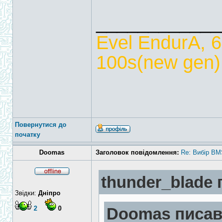
____________
Evel EndurA, 
100s(new gen),
Повернутися до
початку
Doomas
Заголовок повідомлення:
Re: Вибір BM
thunder_blade 
Звідки:
Дніпро
2
0
Doomas писав