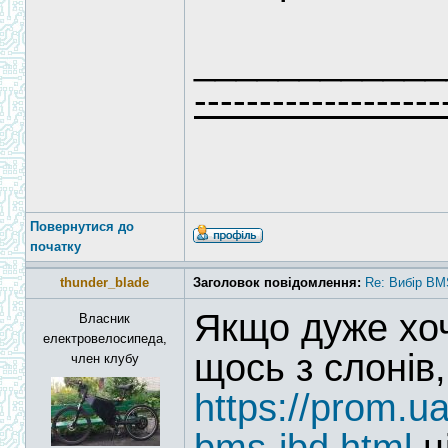
____________
-------------------
Повернутися до
початку
thunder_blade
Заголовок повідомлення:
Re: Вибір BM
Якщо дуже хоч
Власник
електровелосипеда,
щось з слонів
член клубу
https://prom.u