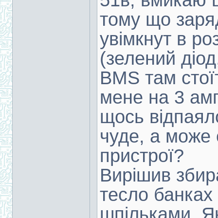
51в, вмикаю 
тому що заря
увімкнут в ро
(зелений діод
BMS там стоїт
мене на 3 амп
щось відпаял
чуде, а може
пристрої?
Вирішив збир
тесло банках
шпільками. Я