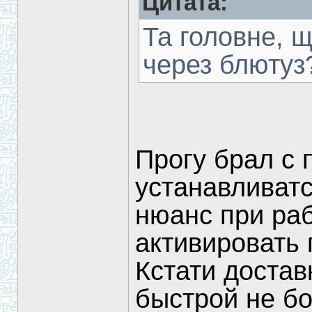
Цитата:
Та головне, щ
через блютуз
Прогу брал с 
устанавливатс
нюанс при ра
активировать 
Кстати достав
быстрой не бо