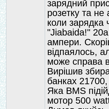
зарядний прис
розетку та не 
коли зарядка 
"Jiabaida!" 20
ампери. Скорі
відпаялось, а
може справа в
Вирішив збира
банках 21700,
Яка BMS підій
мотор 500 wat