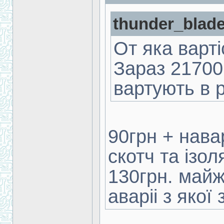
thunder_blade
От яка варт
Зараз 21700
вартують в 
90грн + нава
скотч та ізол
130грн. майж
аваріі з якої 