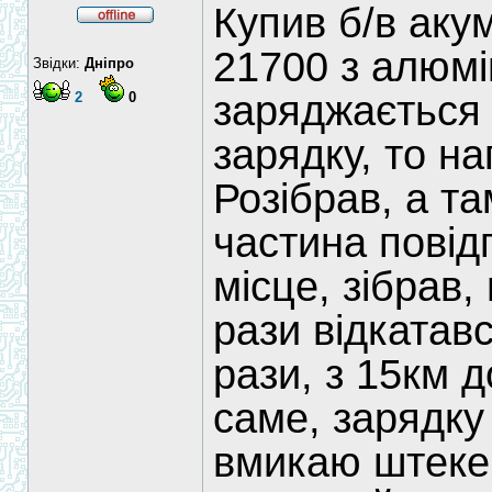
Купив б/в акум
21700 з алюмі
Звідки:
Дніпро
заряджається 
2
0
зарядку, то на
Розібрав, а та
частина повід
місце, зібрав,
рази відкатавс
рази, з 15км д
саме, зарядку
вмикаю штекер