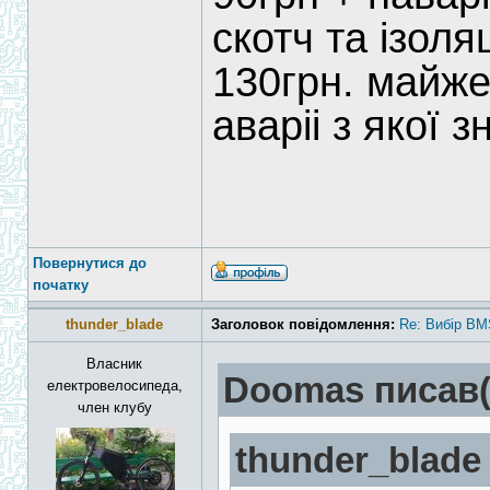
скотч та ізоля
130грн. майже
аваріі з якої зн
Повернутися до
початку
thunder_blade
Заголовок повідомлення:
Re: Вибір BM
Власник
Doomas писав(
електровелосипеда,
член клубу
thunder_blade