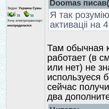
Doomas писав(
Звідки:
Украина Сумы
Я так розумі
78
50
Хочу електротранспорт:
активаціі на 
неопределился
Там обычная к
работает (в с
или нет) не з
используеся б
сейчас получи
два дополните