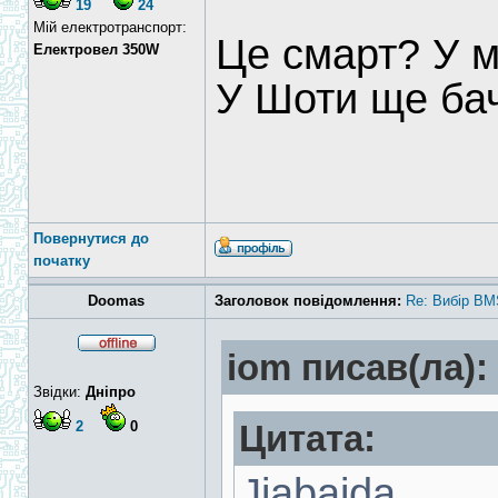
19
24
Мій електротранспорт:
Це смарт? У м
Електровел 350W
У Шоти ще ба
Повернутися до
початку
Doomas
Заголовок повідомлення:
Re: Вибір BM
iom писав(ла):
Звідки:
Дніпро
2
0
Цитата:
Jiabaida