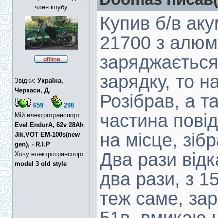
член клубу
Купив б/в аку
21700 з алюм
заряджається
зарядку, то н
Звідки:
Україна,
Черкаси, Д.
Розібрав, а т
659
298
частина повід
Мій електротранспорт:
Evel EndurA, 62v 28Ah
на місце, зіб
Jik,VOT EM-100s(new
gen), - R.I.P
Два рази відк
Хочу електротранспорт:
model 3 old style
два рази, з 1
теж саме, зар