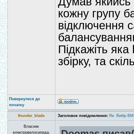
Думав якийсь
кожну групу б
відключення с
балансуванням
Підкажіть яка
збірку, та скі
Повернутися до
початку
thunder_blade
Заголовок повідомлення:
Re: Вибір BM
Власник
Doomas писав(
електровелосипеда,