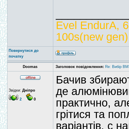
____________
Evel EndurA, 
100s(new gen),
Повернутися до
початку
Doomas
Заголовок повідомлення:
Re: Вибір BM
Бачив збираю
де алюмінюви
Звідки:
Дніпро
практично, ал
2
0
грітися та поп
варіантів, с 