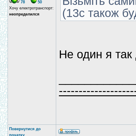
Візьміть сам
78
50
Хочу електротранспорт:
(13с також бу
неопределился
Не один я так
____________
-------------------
Повернутися до
початку