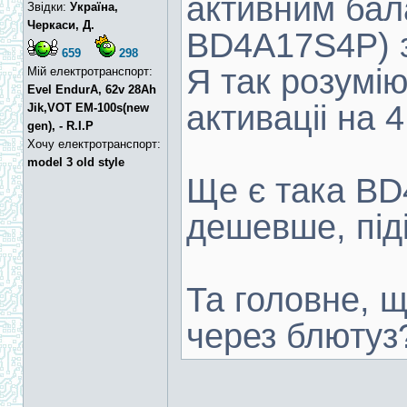
активним бал
Звідки:
Україна,
Черкаси, Д.
BD4A17S4P) з
659
298
Я так розумі
Мій електротранспорт:
Evel EndurA, 62v 28Ah
активаціі на 
Jik,VOT EM-100s(new
gen), - R.I.P
Хочу електротранспорт:
model 3 old style
Ще є така B
дешевше, під
Та головне, щ
через блютуз