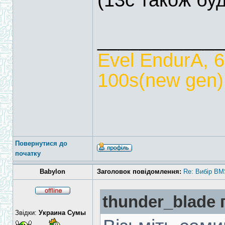
(13с також бу
____________
Evel EndurA, 
100s(new gen),
Повернутися до
початку
Babylon
Заголовок повідомлення:
Re: Вибір BM
thunder_blade 
Звідки:
Украина Сумы