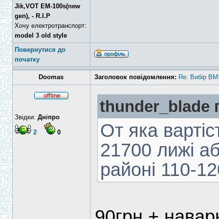
Jik,VOT EM-100s(new
gen), - R.I.P
Хочу електротранспорт:
model 3 old style
Повернутися до
початку
Doomas
Заголовок повідомлення:
Re: Вибір BM
thunder_blade 
Звідки:
Дніпро
От яка вартіс
2
0
21700 лижі а
районі 110-12
90грн + навар