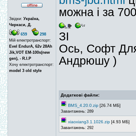
bms-jbd.html
ц
можна і за 70
Звідки:
Україна,
Черкаси, Д.
ЗІ
659
298
Мій електротранспорт:
Ось, Софт Для 
Evel EndurA, 62v 28Ah
Jik,VOT EM-100s(new
Андрюшу )
gen), - R.I.P
Хочу електротранспорт:
model 3 old style
Додаткові файли:
BMS_4.20.0.zip
[26.74 МБ]
Завантажень: 289
xiaoxiang3.1.1026.zip
[4.93 МБ]
Завантажень: 292