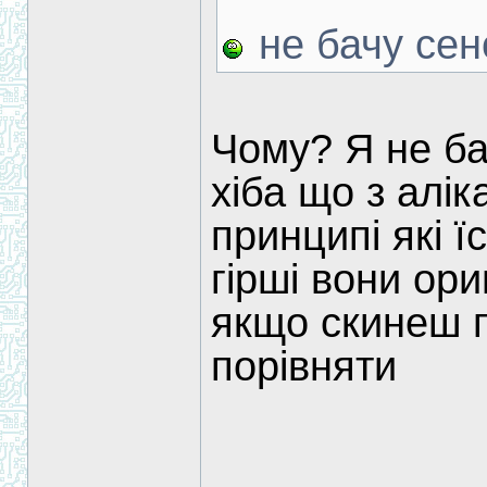
не бачу сен
Чому? Я не бач
хіба що з алі
принципі які ї
гірші вони ори
якщо скинеш 
порівняти