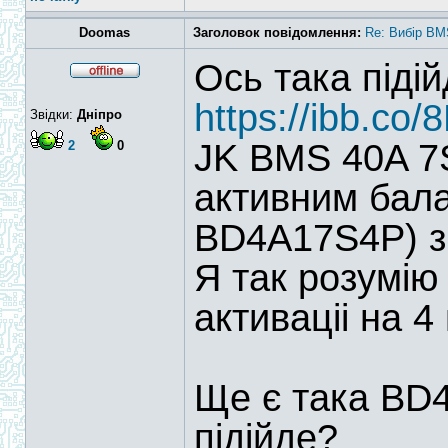
Doomas
Заголовок повідомлення:
Re: Вибір BM
Ось така піді
https://ibb.co
Звідки:
Дніпро
JK BMS 40A 7S
2
0
активним бала
BD4A17S4P) з
Я так розумію
активаціі на 4
Ще є така BD
підійде?