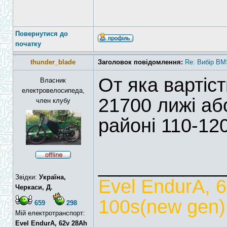
Повернутися до
початку
thunder_blade
Заголовок повідомлення:
Re: Вибір BM
От яка вартіс
Власник
електровелосипеда,
21700 лижі аб
член клубу
районі 110-12
____________
Звідки:
Україна,
Evel EndurA, 
Черкаси, Д.
100s(new gen),
659
298
Мій електротранспорт:
Evel EndurA, 62v 28Ah