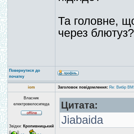
Та головне, щ
через блютуз?
Повернутися до
початку
iom
Заголовок повідомлення:
Re: Вибір BM
Власник
Цитата:
електровелосипеда
Jiabaida
Звідки:
Кропивницький