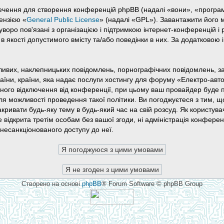
ечення для створення конференцій phpBB (надалі «вони», «прогр
ензією «
General Public License
» (надалі «GPL»). Завантажити його
оро пов'язані з організацією і підтримкою інтернет-конференцій і 
в якості допустимого вмісту та/або поведінки в них. За додатково
ивих, наклепницьких повідомлень, порнографічних повідомлень, зак
раїни, країни, яка надає послуги хостингу для форуму «Електро-а
ного відключення від конференції, при цьому ваш провайдер буде 
для можливості проведення такої політики. Ви погоджуєтеся з тим, 
кривати будь-яку тему в будь-який час на свій розсуд. Як користува
е відкрита третім особам без вашої згоди, ні адміністрація конфере
о несанкціонованого доступу до неї.
Створено на основі
phpBB
® Forum Software © phpBB Group