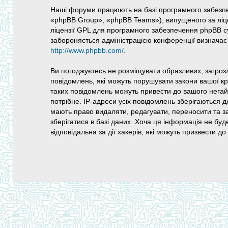
Наші форуми працюють на базі програмного забезп
«phpBB Group», «phpBB Teams»), випущеного за ліц
ліцензії GPL для програмного забезпечення phpBB сув
забороняється адміністрацією конференції визначає 
http://www.phpbb.com/
.
Ви погоджуєтесь не розміщувати образливих, загрозл
повідомлень, які можуть порушувати закони вашої к
таких повідомлень можуть привести до вашого негай
потрібне. IP-адреси усіх повідомлень зберігаються 
мають право видаляти, редагувати, переносити та за
зберігатися в базі даних. Хоча ця інформація не буд
відповідальна за дії хакерів, які можуть призвести д