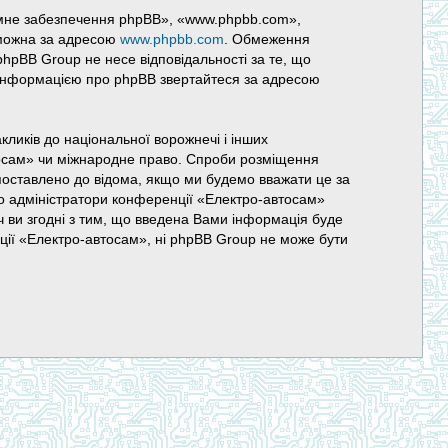
амне забезпечення phpBB», «www.phpbb.com»,
 можна за адресою
www.phpbb.com
. Обмеження
phpBB Group не несе відповідальності за те, що
ю інформацією про phpBB звертайтеся за адресою
ликів до національної ворожнечі і інших
втосам» чи міжнародне право. Спроби розміщення
поставлено до відома, якщо ми будемо вважати це за
що адміністратори конференції «Електро-автосам»
ч ви згодні з тим, що введена Вами інформація буде
нції «Електро-автосам», ні phpBB Group не може бути