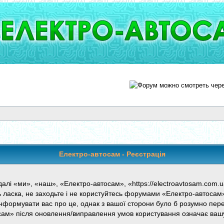
Електро-автосам - Реєстрація
лі «ми», «наш», «Електро-автосам», «https://electroavtosam.com.ua
ь ласка, не заходьте і не користуйтесь форумами «Електро-автосам
нформувати вас про це, однак з вашої сторони було б розумно пере
сам» після оновлення/виправлення умов користування означає вашу