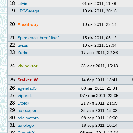
18
Litvin
01 січ 2011, 11:46
19
LPGSerega
10 січ 2011, 20:16
20
AlexBrooy
10 січ 2011, 22:14
21
Speefeaccubredfdfxdf
15 січ 2011, 05:12
22
цукцк
19 січ 2011, 17:34
23
Zarko
17 лют 2011, 22:36
24
vivisektor
28 лют 2011, 15:13
25
Stalker_W
14 бер 2011, 18:41
26
agenda93
08 квіт 2011, 21:34
27
Viperok
07 черв 2011, 22:35
28
Dtolok
21 лип 2011, 21:09
29
autoexpert
25 лип 2011, 15:02
30
adc.motors
08 вер 2011, 10:00
31
autolego
18 вер 2011, 10:14
32
Сергей911
06 жовт 2011, 12:34