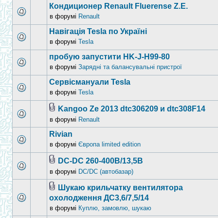
Кондиционер Renault Fluerense Z.E.
в форумі
Renault
Навігація Tesla по Україні
в форумі
Tesla
пробую запустити HK-J-H99-80
в форумі
Зарядні та балансувальні пристрої
Сервісмануали Tesla
в форумі
Tesla
Kangoo Ze 2013 dtc306209 и dtc308F14
в форумі
Renault
Rivian
в форумі
Європа limited edition
DC-DC 260-400B/13,5B
в форумі
DC/DC (автобазар)
Шукаю крильчатку вентилятора
охолодження ДС3,6/7,5/14
в форумі
Куплю, замовлю, шукаю