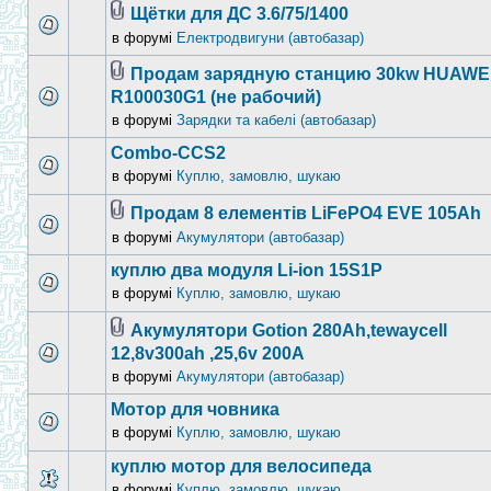
Щётки для ДС 3.6/75/1400
в форумі
Електродвигуни (автобазар)
Продам зарядную станцию 30kw HUAWE
R100030G1 (не рабочий)
в форумі
Зарядки та кабелі (автобазар)
Combo-CCS2
в форумі
Куплю, замовлю, шукаю
Продам 8 елементів LiFePO4 EVE 105Ah
в форумі
Акумулятори (автобазар)
куплю два модуля Li-ion 15S1P
в форумі
Куплю, замовлю, шукаю
Акумулятори Gotion 280Ah,tewaycell
12,8v300ah ,25,6v 200A
в форумі
Акумулятори (автобазар)
Мотор для човника
в форумі
Куплю, замовлю, шукаю
куплю мотор для велосипеда
в форумі
Куплю, замовлю, шукаю