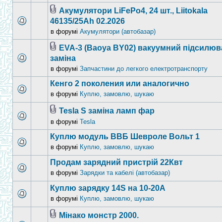
Акумулятори LiFePo4, 24 шт., Liitokala
46135/25Ah 02.2026
в форумі
Акумулятори (автобазар)
EVA-3 (Baoya BY02) вакуумний підсилюв
заміна
в форумі
Запчастини до легкого електротранспорту
Кенго 2 поколения или аналогично
в форумі
Куплю, замовлю, шукаю
Tesla S заміна ламп фар
в форумі
Tesla
Куплю модуль ВВБ Шевроле Вольт 1
в форумі
Куплю, замовлю, шукаю
Продам зарядний пристрій 22Квт
в форумі
Зарядки та кабелі (автобазар)
Куплю зарядку 14S на 10-20А
в форумі
Куплю, замовлю, шукаю
Мінако монстр 2000.