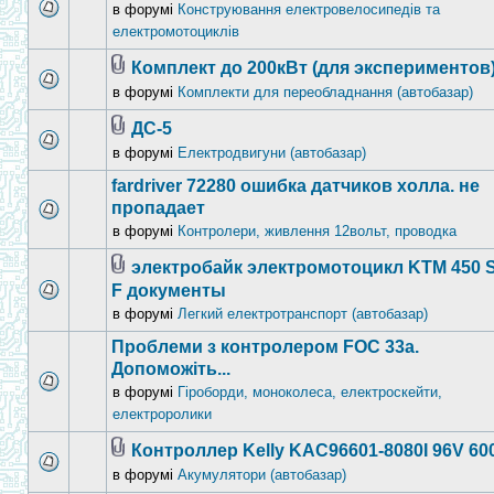
в форумі
Конструювання електровелосипедів та
електромотоциклів
Комплект до 200кВт (для экспериментов
в форумі
Комплекти для переобладнання (автобазар)
ДС-5
в форумі
Електродвигуни (автобазар)
fardriver 72280 ошибка датчиков холла. не
пропадает
в форумі
Контролери, живлення 12вольт, проводка
электробайк электромотоцикл KTM 450 
F документы
в форумі
Легкий електротранспорт (автобазар)
Проблеми з контролером FOC 33а.
Допоможіть...
в форумі
Гіроборди, моноколеса, електроскейти,
електроролики
Контроллер Kelly KAC96601-8080I 96V 60
в форумі
Акумулятори (автобазар)