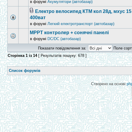
в форумі
Акумулятори (автобазар)
Електро велосипед КТМ кол 28д, мхус 15 
400ват
в форумі
Легкий електротранспорт (автобазар)
МРРТ контролер + сонячні панелі
в форумі
DC/DC (автобазар)
Показати повідомлення за:
Поле сорт
Сторінка
1
із
14
[ Результатів пошуку: 678 ]
Список форумів
Створено на основі
ph