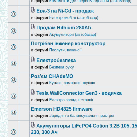
в форумі
Комплекти для переобладнання (автобазар)
Ева-3 на Ni-Cd - продаж
в форумі
Електромобілі (автобазар)
Продам Hithium 280Ah
в форумі
Акумулятори (автобазар)
Потрібен інженер конструктор.
в форумі
Послуги, вакансії
Електробезпека
в форумі
Безпека руху
Роз'єм CHAdeMO
в форумі
Куплю, замовлю, шукаю
Tesla WallConnector Gen3 - водичка
в форумі
Електро-зарядні станції
Emerson HD4825 firmware
в форумі
Зарядні та балансувальні пристрої
Акумуляторы LiFePO4 Gotion 3.2В 105, 15
230, 300 Ач