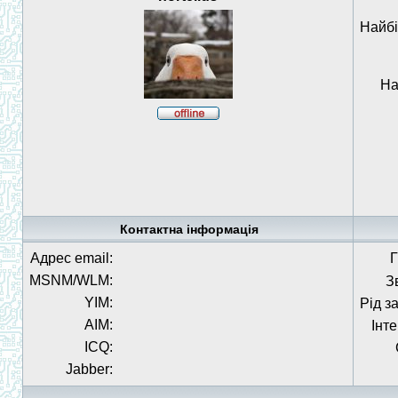
Найбі
На
Контактна інформація
Адрес email:
Г
MSNM/WLM:
З
YIM:
Рід з
AIM:
Інт
ICQ:
Jabber: