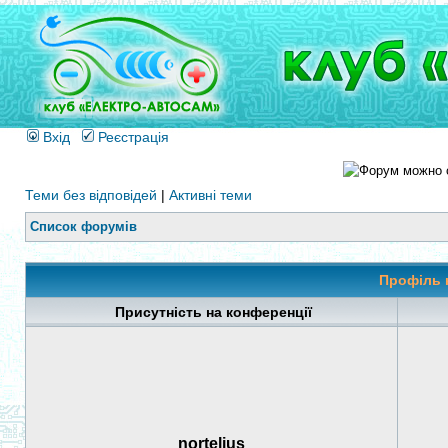
Вхід
Реєстрація
Теми без відповідей
|
Активні теми
Список форумів
Профіль 
Присутність на конференції
nortelius