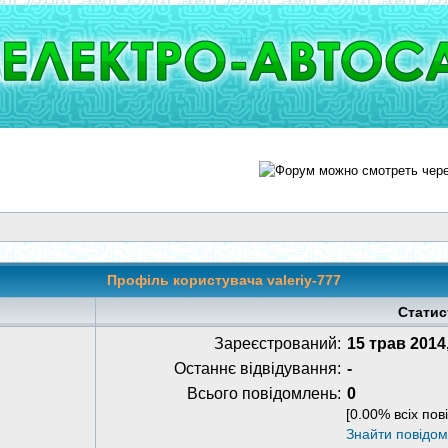
Профіль користувача valeriy-777
Статис
Зареєстрований:
15 трав 2014
Останнє відвідування:
-
Всього повідомлень:
0
[0.00% всіх пов
Знайти повідо