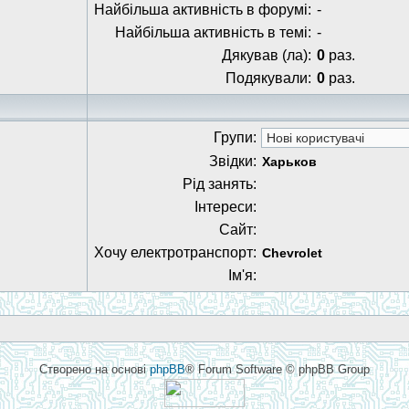
Найбільша активність в форумі:
-
Найбільша активність в темі:
-
Дякував (ла):
0
раз.
Подякували:
0
раз.
Групи:
Звідки:
Харьков
Рід занять:
Інтереси:
Сайт:
Хочу електротранспорт:
Chevrolet
Ім'я:
Створено на основі
phpBB
® Forum Software © phpBB Group