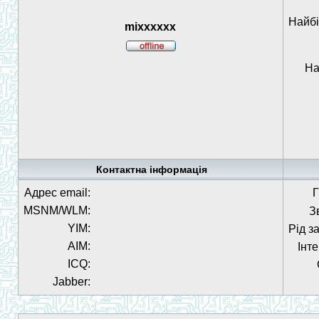
Найбі
mixxxxxx
На
Контактна інформація
Адрес email:
Г
MSNM/WLM:
З
YIM:
Рід з
AIM:
Інт
ICQ:
Jabber: