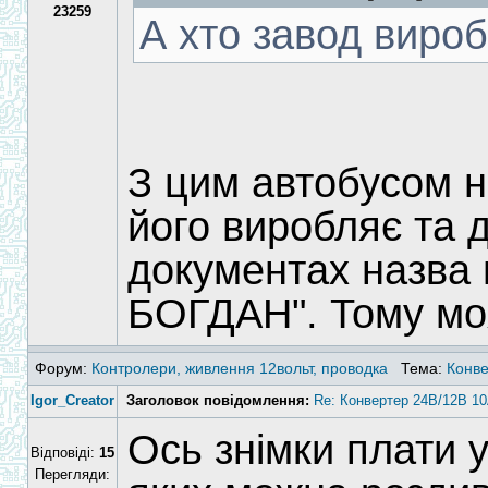
23259
А хто завод виро
З цим автобусом не
його виробляє та д
документах назва 
БОГДАН". Тому моя
Форум:
Контролери, живлення 12вольт, проводка
Тема:
Конве
Igor_Creator
Заголовок повідомлення:
Re: Конвертер 24В/12В 10
Ось знімки плати 
Відповіді:
15
Перегляди: