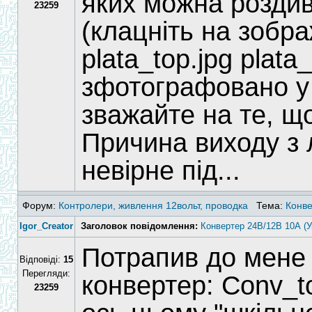
яких можна роздив
23259
(клацніть на зобра
plata_top.jpg plata
зфотографовано у 
зважайте на те, щ
Причина виходу з 
невірне під...
Форум:
Контролери, живлення 12вольт, проводка
Тема:
Конве
Igor_Creator
Заголовок повідомлення:
Конвертер 24В/12В 10А (У
Потрапив до мене 
Відповіді:
15
Перегляди:
конвертер: Conv_t
23259