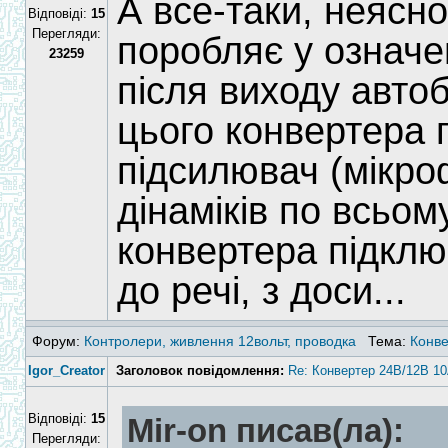
А все-таки, неясно
Відповіді:
15
Перегляди:
поробляє у означе
23259
після виходу автоб
цього конвертера
підсилювач (мікроф
дінаміків по всьом
конвертера підклю
до речі, з доси...
Форум:
Контролери, живлення 12вольт, проводка
Тема:
Конве
Igor_Creator
Заголовок повідомлення:
Re: Конвертер 24В/12В 10
Відповіді:
15
Mir-on писав(ла):
Перегляди: