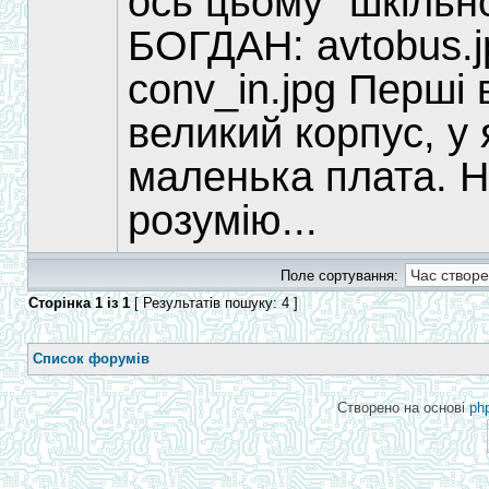
ось цьому "шкільн
БОГДАН: avtobus.jp
conv_in.jpg Перші 
великий корпус, у 
маленька плата. Н
розумію...
Поле сортування:
Сторінка
1
із
1
[ Результатів пошуку: 4 ]
Список форумів
Створено на основі
ph