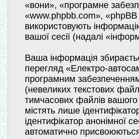
«вони», «програмне забез
«www.phpbb.com», «phpBB 
використовують інформацію
вашої сесії (надалі «інфор
Ваша інформація збираєть
перегляд «Електро-автоса
програмним забезпеченням
(невеликих текстових файлі
тимчасових файлів вашого 
містять лише ідентифікатор
ідентифікатор анонімної сесі
автоматично присвоюютьс