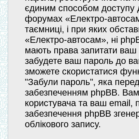
єдиним способом доступу д
форумах «Електро-автосам»
таємниці, і при яких обстав
«Електро-автосам», ні phpB
мають права запитати ваш 
забудете ваш пароль до ва
зможете скористатися фун
"Забули пароль", яка пер
забезпеченням phpBB. Вам 
користувача та ваш email, 
забезпечення phpBB згене
облікового запису.