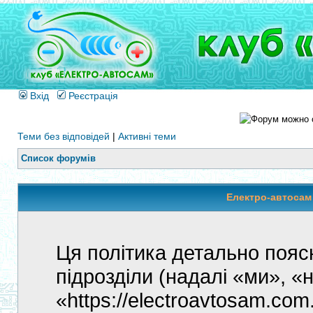
Вхід
Реєстрація
Теми без відповідей
|
Активні теми
Список форумів
Електро-автосам 
Ця політика детально пояс
підрозділи (надалі «ми», 
«https://electroavtosam.co