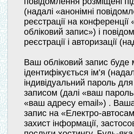
повідомлення розміщені пі
(надалі «анонімні повідомл
реєстрації на конференції
обліковий запис») і повідо
реєстрації і авторизації (н
Ваш обліковий запис буде м
ідентифікується ім'я (надал
індивідуальний пароль для
записом (далі «ваш пароль»
«ваш адресу email») . Ваш
запис на «Електро-автоса
захист інформації, застосо
послуги хостингу. Будь-яка