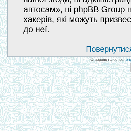
автосам», ні phpBB Group н
хакерів, які можуть призве
до неї.
Повернутися
Створено на основі
ph